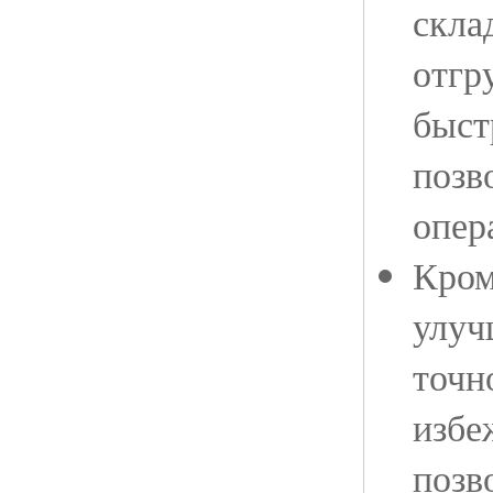
скла
отгр
быст
позв
опер
Кром
улуч
точн
избе
позв