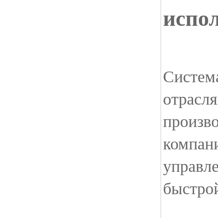
испо
Систем
отрасля
произво
компан
управле
быстрой