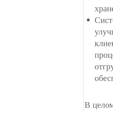
хран
Сист
улуч
клие
проц
отгр
обес
В цело