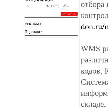
отбора 
15.01
13257
4
контрол
don.ru/
РЕКЛАМА
Подождите.
WMS ра
различн
кодов, 
Система
информ
складе,