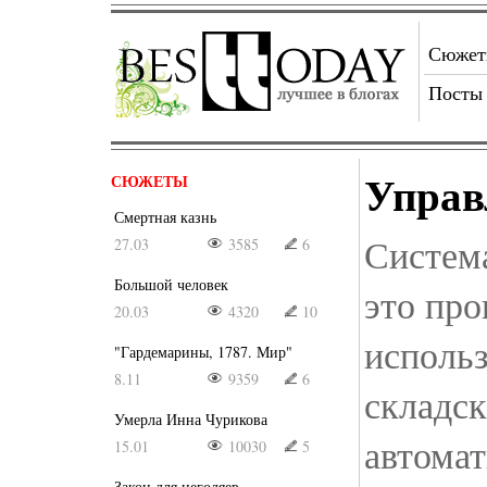
Сюже
Посты
Управ
СЮЖЕТЫ
Смертная казнь
Систем
27.03
3585
6
Большой человек
это про
20.03
4320
10
использ
"Гардемарины, 1787. Мир"
8.11
9359
6
складс
Умерла Инна Чурикова
автомат
15.01
10030
5
Закон для негодяев