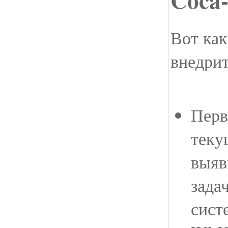
Вот как
внедри
Перв
теку
выяв
зада
сист