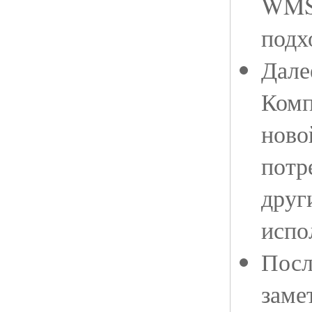
WMS 
подх
Дале
Комп
ново
потр
друг
испо
Посл
заме