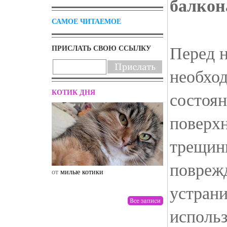
балкон
САМОЕ ЧИТАЕМОЕ
Перед 
ПРИСЛАТЬ СВОЮ ССЫЛКУ
необхо
КОТИК ДНЯ
состоян
поверхн
трещин
поврежд
от
милые котики
от
drunktwi
устрани
исполь