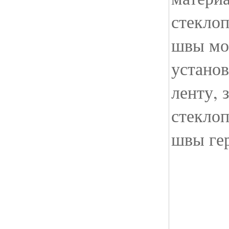
стеклоп
швы мо
устано
ленту, 
стеклоп
швы ге