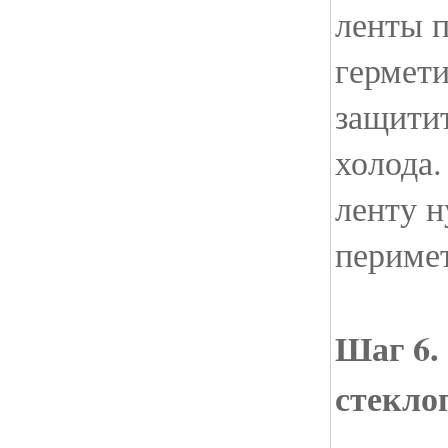
ленты 
гермети
защитит
холода
ленту н
перимет
Шаг 6.
стекло