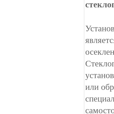
стекло
Установ
являет
осеклен
Стекло
установ
или обр
специа
самосто