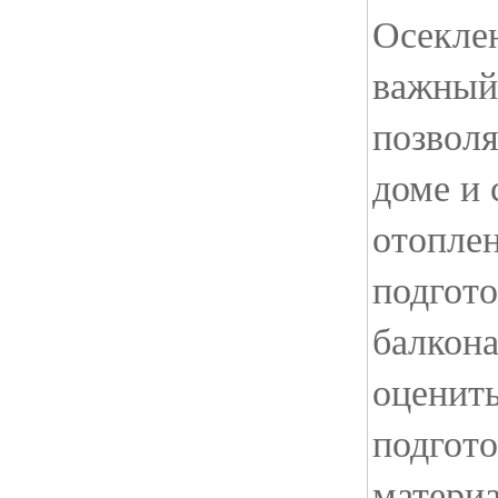
Осеклен
важный
позволя
доме и 
отоплен
подгото
балкона
оценить
подгот
материа