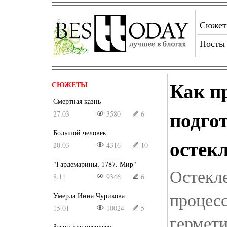
Сюже
Посты
Как п
СЮЖЕТЫ
Смертная казнь
подго
27.03
3580
6
Большой человек
остек
20.03
4316
10
"Гардемарины, 1787. Мир"
Остекле
8.11
9346
6
процесс
Умерла Инна Чурикова
15.01
10024
5
гермет
Закон для негодяев