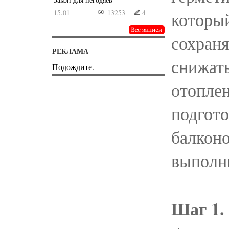
15.01
13253
4
которы
сохраня
РЕКЛАМА
снижать
Подождите.
отоплен
подгото
балконо
выполни
Шаг 1.