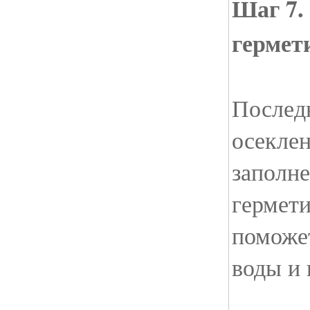
Шаг 7.
гермет
Послед
осеклен
заполн
гермети
поможет
воды и 