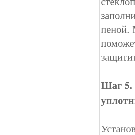
стекло
заполн
пеной.
поможет
защитит
Шаг 5.
уплотн
Устано