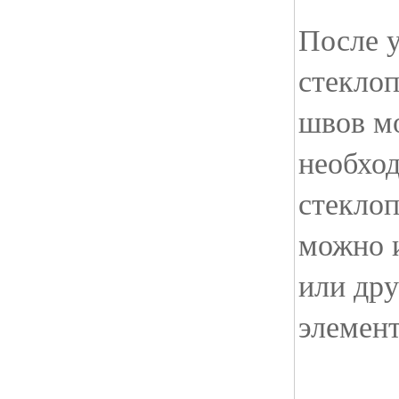
После 
стеклоп
швов м
необхо
стеклоп
можно 
или др
элемен