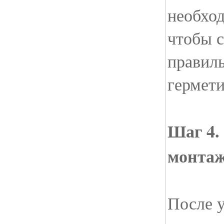
необход
чтобы 
правил
гермети
Шаг 4.
монтаж
После 