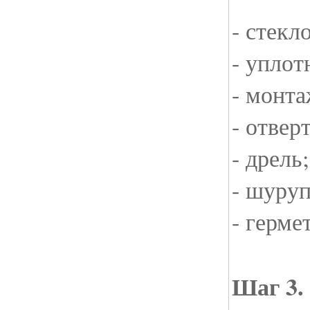
- стекл
- уплот
- монта
- отвер
- дрель;
- шуру
- герме
Шаг 3.