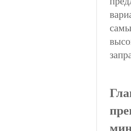
пред
вари
самы
высо
запр
Гла
пре
мин