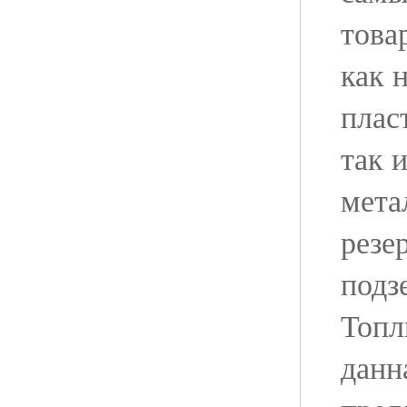
това
как 
плас
так 
мета
резе
подз
Топл
данн