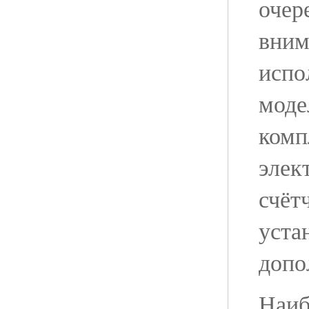
очер
вним
испо
моде
комп
элек
счёт
уста
допо
Наиб