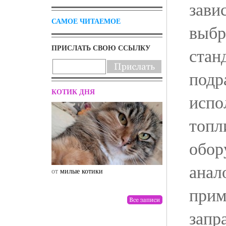
зави
САМОЕ ЧИТАЕМОЕ
выбр
ПРИСЛАТЬ СВОЮ ССЫЛКУ
стан
подр
КОТИК ДНЯ
испо
топл
обор
анал
от
милые котики
от
drunktwi
прим
запр