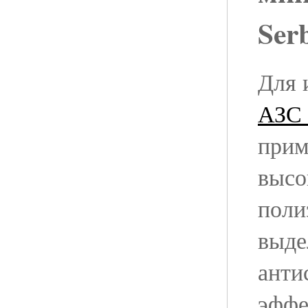
Ser
Для 
АЗС 
прим
высо
поли
выд
анти
эффе