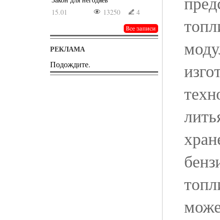
пред
15.01
13250
4
топл
моду
РЕКЛАМА
Подождите.
изго
техн
лить
хран
бенз
топл
може