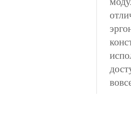
моду
отли
эрго
конс
испо
дост
вовс