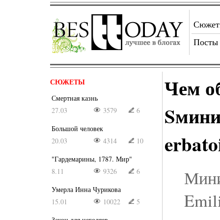
Сюже
Посты
Чем о
СЮЖЕТЫ
Смертная казнь
Sмини
27.03
3579
6
Большой человек
erbato
20.03
4314
10
"Гардемарины, 1787. Мир"
8.11
9326
6
Мини
Умерла Инна Чурикова
Emili
15.01
10022
5
Закон для негодяев