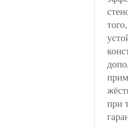
стен
того
усто
конс
допо
прим
жёст
при 
гара