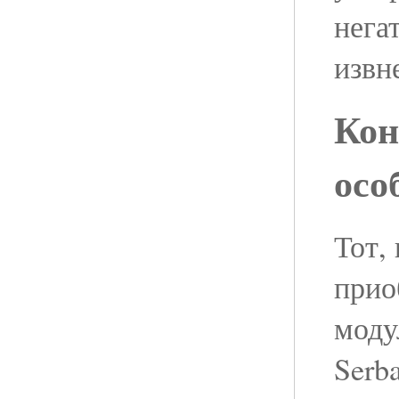
нега
извн
Кон
осо
Тот,
прио
моду
Serb