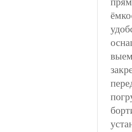
прям
ёмко
удоб
осна
выем
закр
пере
погр
борт
уста