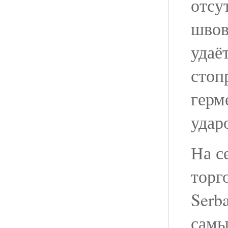
отсу
швов
удаё
стоп
герм
удар
На с
торг
Serb
самы