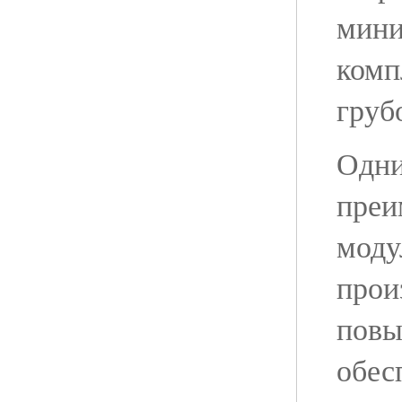
мини
комп
груб
Одни
преи
моду
прои
повы
обес