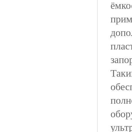
ёмко
прим
допо
плас
запо
Таки
обес
полн
обор
ульт