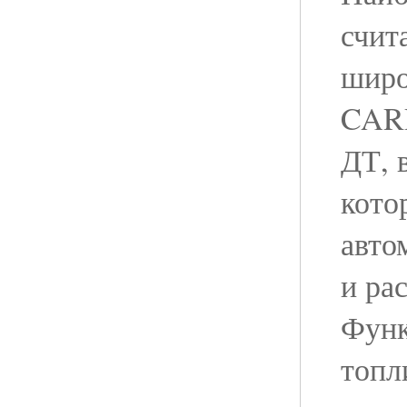
счит
широ
CAR
ДТ, 
кото
авто
и ра
Функ
топл