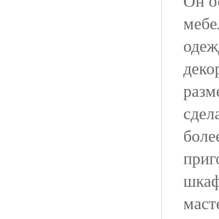
Он о
мебе
одеж
деко
разм
сдел
боле
приг
шкаф
маст