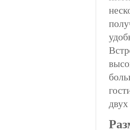
неск
полу
удоб
Встр
высо
боль
гост
двух
Раз