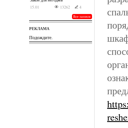
15.01
13262
4
спал
поря
РЕКЛАМА
шкаф
Подождите.
спос
орга
озна
пред
https
reshe