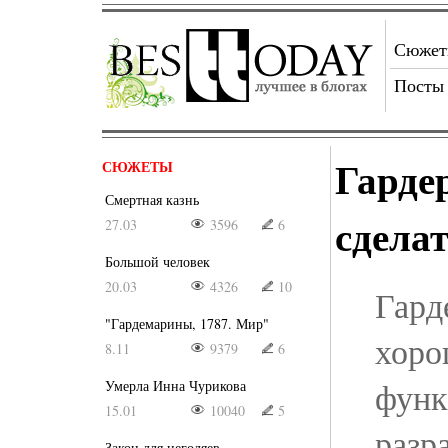
Сюже
Посты
Гарде
СЮЖЕТЫ
Смертная казнь
сдела
27.03
3596
6
Большой человек
20.03
4326
10
Гард
"Гардемарины, 1787. Мир"
хоро
8.11
9379
6
функ
Умерла Инна Чурикова
15.01
10040
5
разр
Закон для негодяев