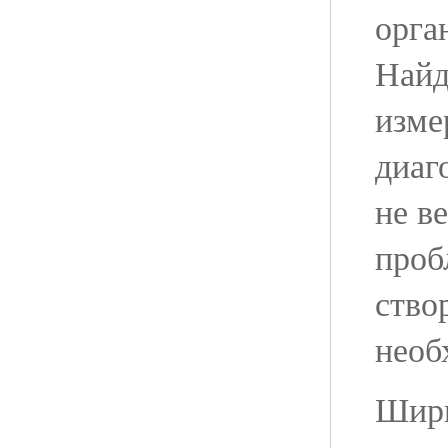
орга
Найд
изме
диаг
не в
проб
ство
необ
Шири