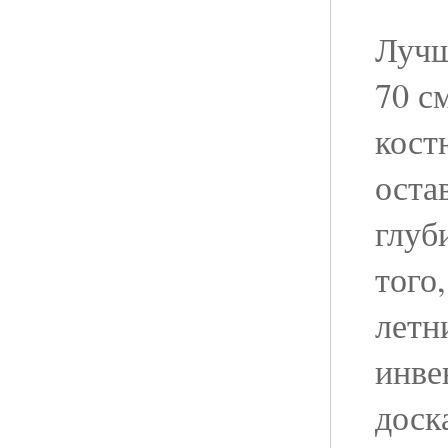
Лучш
70 с
кост
оста
глуб
того
летн
инве
доск