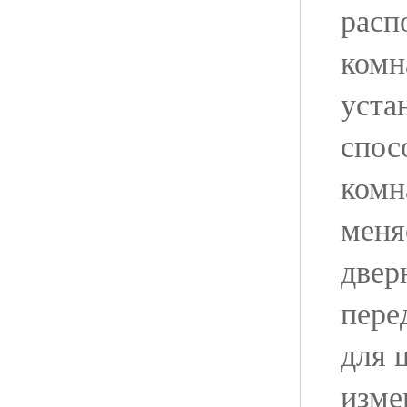
расп
комн
уста
спос
комн
меня
двер
пере
для 
изме