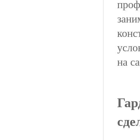
проф
зани
конс
усло
на с
Гар
сде