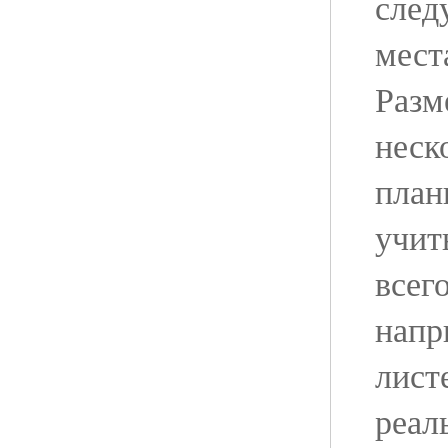
след
мест
Разм
неск
план
учит
всег
напр
лист
реал