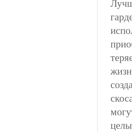
Лучш
гард
испо
прио
теря
жизн
созд
скос
могу
целы