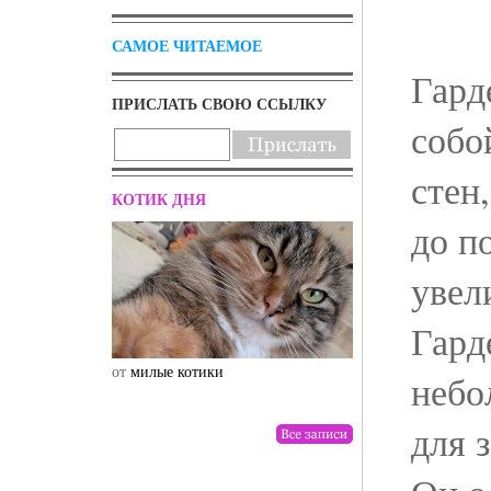
САМОЕ ЧИТАЕМОЕ
Гард
ПРИСЛАТЬ СВОЮ ССЫЛКУ
собо
стен
КОТИК ДНЯ
до п
увел
Гард
от
милые котики
от
drunktwi
небо
для 