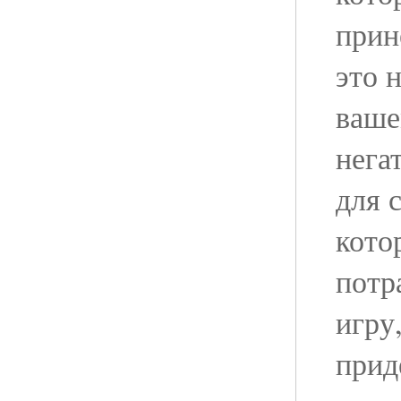
прин
это 
ваше
нега
для 
кото
потр
игру
прид