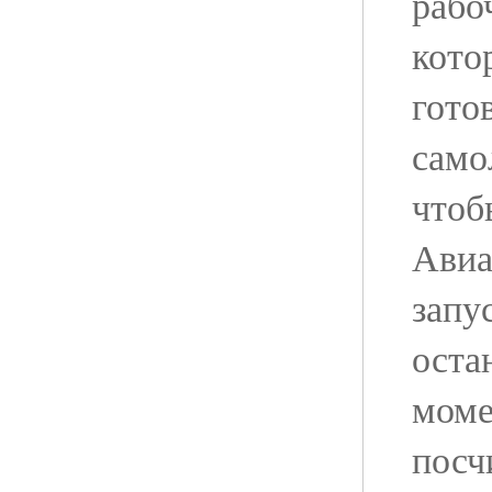
рабо
кото
гото
само
чтоб
Авиа
запу
оста
моме
посч