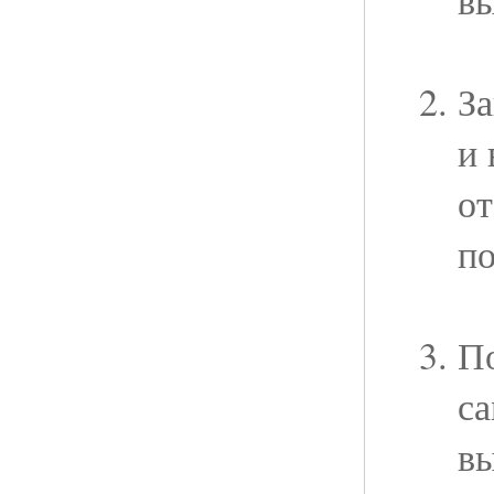
За
и 
о
по
П
са
в