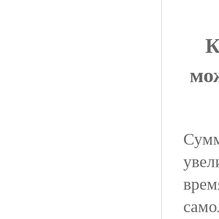
К
мо
Сумм
увел
врем
само