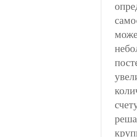
опре
само
може
небо
пост
увел
коли
счету
реша
круп