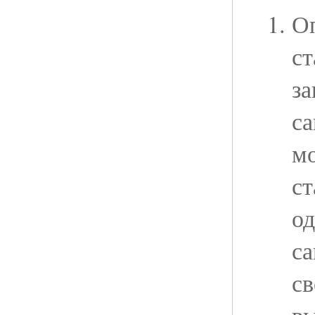
Оп
ст
за
са
мо
ст
од
с
св
в