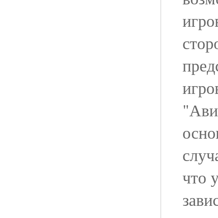
игро
стор
пред
игро
"Ави
осно
случ
что 
зави