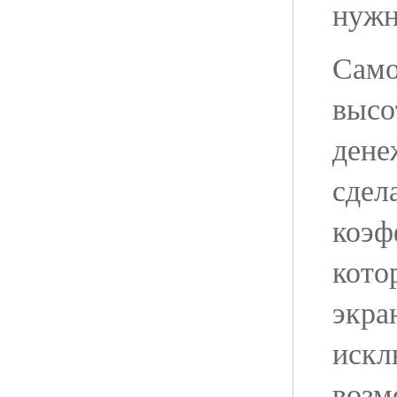
нуж
Само
высо
дене
сдел
коэф
кото
экра
искл
возм