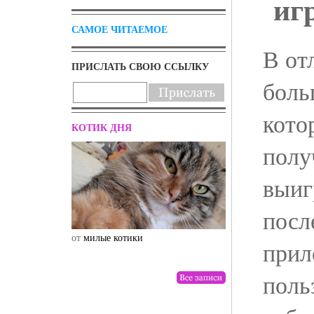
иг
САМОЕ ЧИТАЕМОЕ
В от
ПРИСЛАТЬ СВОЮ ССЫЛКУ
боль
кото
КОТИК ДНЯ
полу
выиг
посл
от
милые котики
от
drunktwi
прил
поль