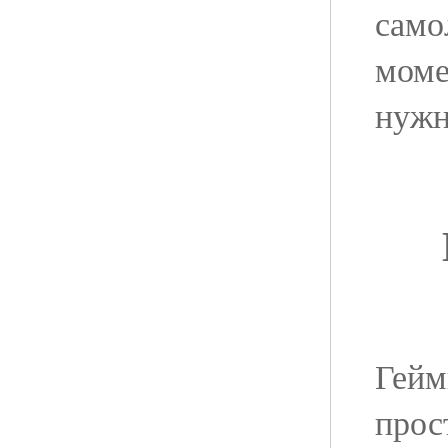
само
моме
нужн
Гейм
прос