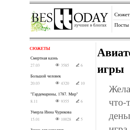
Сюже
Посты
Авиат
СЮЖЕТЫ
Смертная казнь
игры
27.03
3585
6
Большой человек
20.03
4320
10
Жела
"Гардемарины, 1787. Мир"
что-
8.11
9355
6
день
Умерла Инна Чурикова
15.01
10028
5
игра
Закон для негодяев