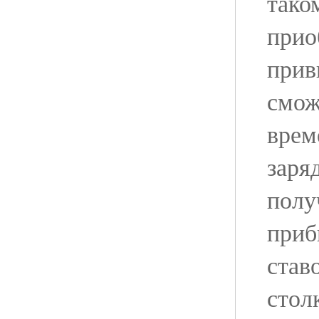
тако
прио
прив
смож
врем
заря
полу
приб
став
стол