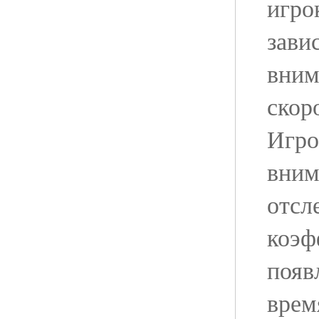
игро
зави
вним
скор
Игро
вним
отсл
коэф
появ
врем