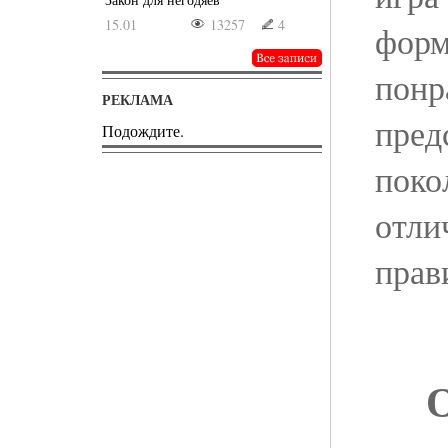
15.01
13257
4
форм
понр
РЕКЛАМА
пред
Подождите.
поко
отли
прав
О