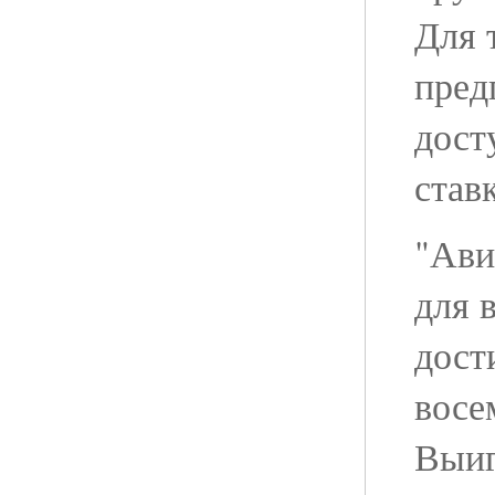
Для 
пред
дост
став
"Ави
для 
дост
восе
Выиг