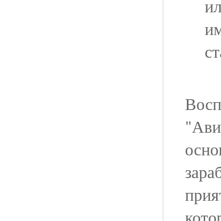
ил
им
ст
Восп
"Ави
осно
зараб
прия
кото