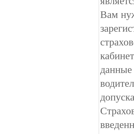
являетс
Вам ну
зарегис
страхо
кабинет
данные 
водител
допуска
Страхо
введен