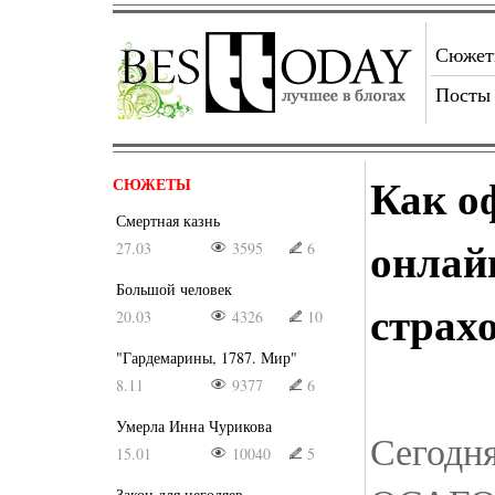
Сюже
Посты
Как о
СЮЖЕТЫ
Смертная казнь
онлай
27.03
3595
6
Большой человек
страх
20.03
4326
10
"Гардемарины, 1787. Мир"
8.11
9377
6
Умерла Инна Чурикова
Сегодн
15.01
10040
5
Закон для негодяев