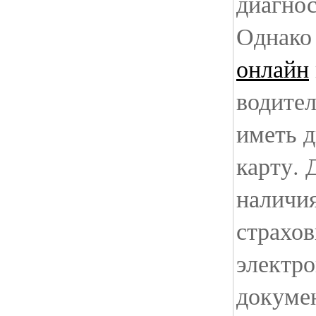
диагнос
Однак
онлайн
водител
иметь 
карту. 
наличия
страхо
электр
докуме