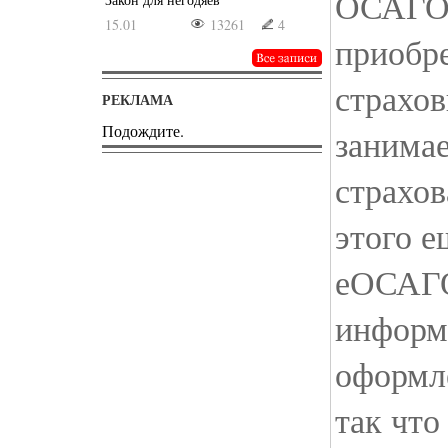
ОСАГО 
15.01
13261
4
приобр
страхо
РЕКЛАМА
Подождите.
занима
страхов
этого е
еОСАГО
информ
оформле
так что