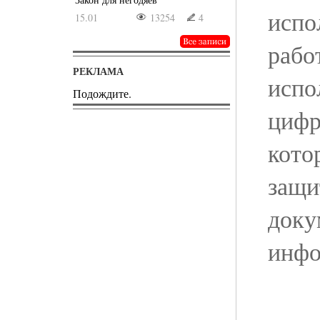
испо
15.01
13254
4
рабо
РЕКЛАМА
испо
Подождите.
цифр
кото
защи
доку
инфо