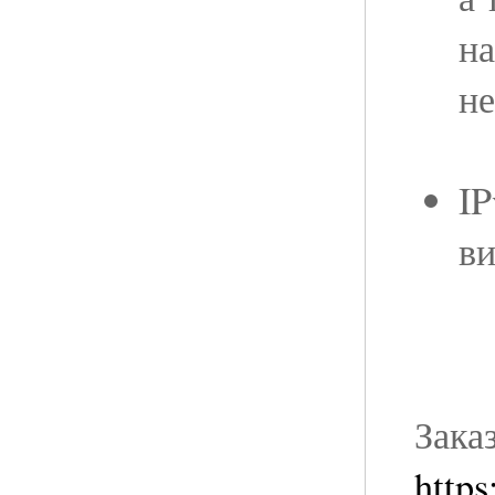
на
не
IP
ви
Зака
https