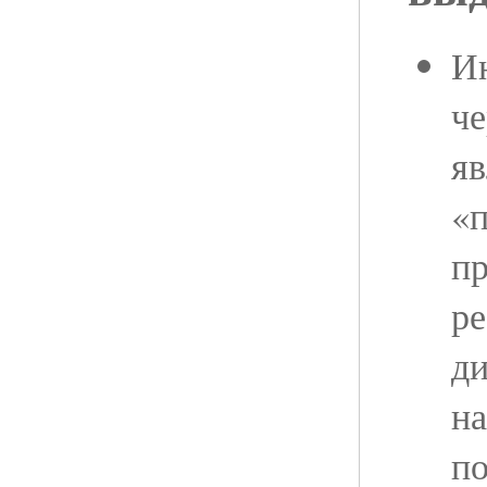
И
че
яв
«п
пр
ре
ди
на
по