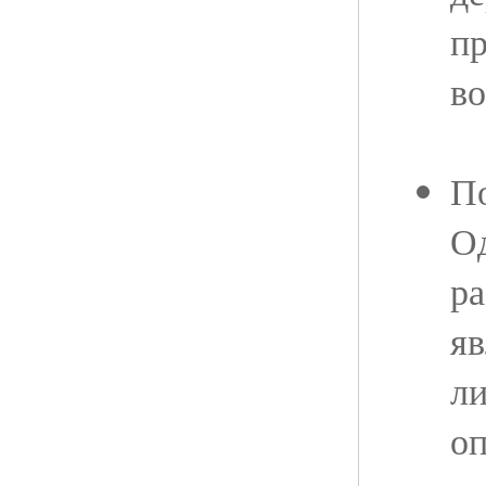
пр
во
П
О
ра
яв
ли
оп