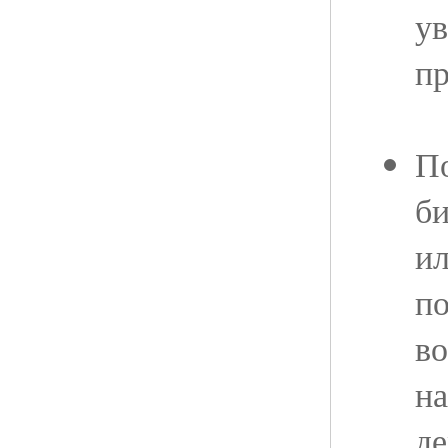
ув
пр
По
би
ил
по
во
на
д