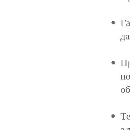
Га
д
Пр
по
об
Те
а 