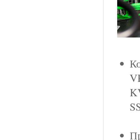
Ко
VP
K
S
Пр