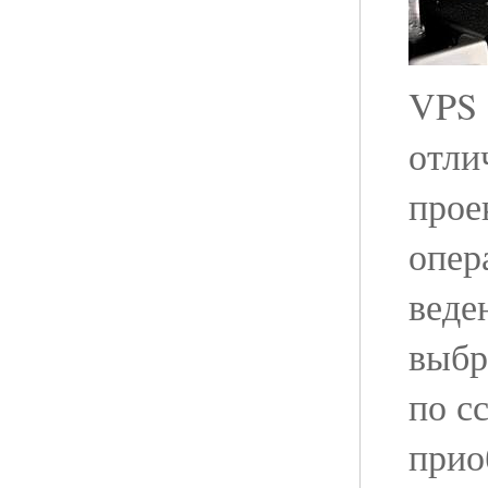
VPS 
отли
прое
опер
веде
выбр
по с
прио