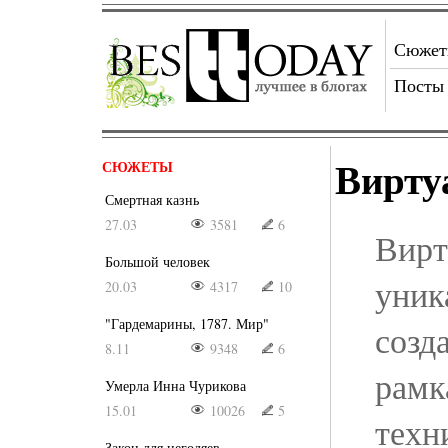
Сюже
Посты
Вирту
СЮЖЕТЫ
Смертная казнь
27.03
3581
6
Вирт
Большой человек
уник
20.03
4317
10
"Гардемарины, 1787. Мир"
созд
8.11
9348
6
рамк
Умерла Инна Чурикова
15.01
10026
5
техн
Закон для негодяев