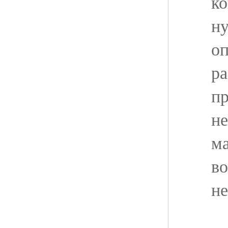
ко
н
оп
р
пр
не
м
во
не