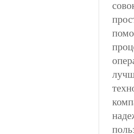
сово
прос
помо
проц
опер
лучш
техн
комп
наде
поль