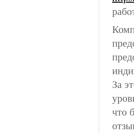
рабо
Комп
пред
пред
инди
За э
уров
что 
отзы