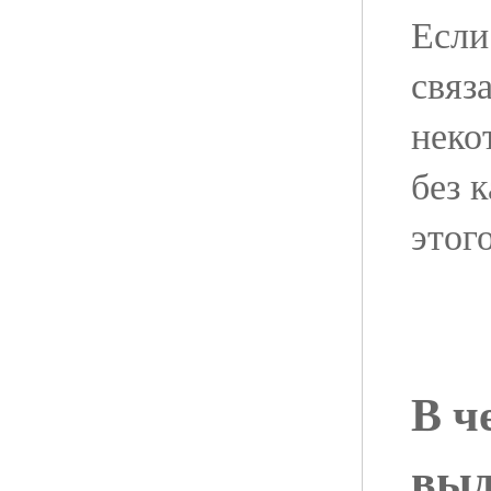
Если
связ
неко
без 
этог
В ч
выд