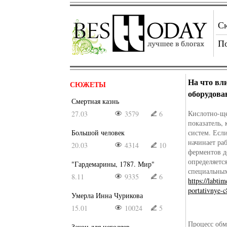
С
П
На что вл
СЮЖЕТЫ
оборудова
Смертная казнь
Кислотно-ще
27.03
3579
6
показатель,
Большой человек
систем. Если
начинает ра
20.03
4314
10
ферментов д
определяетс
"Гардемарины, 1787. Мир"
специальных
8.11
9335
6
https://labt
portativnye-
Умерла Инна Чурикова
15.01
10024
5
Процесс обм
Закон для негодяев