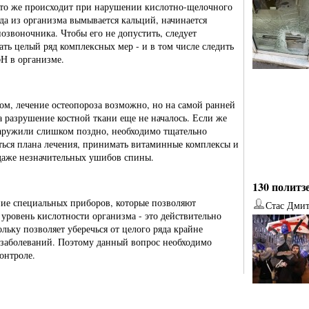
что же происходит при нарушении кислотно-щелочного
гда из организма вымывается кальций, начинается
позвоночника. Чтобы его не допустить, следует
ть целый ряд комплексных мер - и в том числе следить
pН в организме.
ом, лечение остеопороза возможно, но на самой ранней
да разрушение костной ткани еще не началось. Если же
аружили слишком поздно, необходимо тщательно
ься плана лечения, принимать витаминные комплексы и
 даже незначительных ушибов спины.
130 политз
ие специальных приборов, которые позволяют
Стас Дми
 уровень кислотности организма - это действительно
ольку позволяет уберечься от целого ряда крайне
от
Наталья Верхова
от
Ирина Ин
заболеваний. Поэтому данный вопрос необходимо
контроле.