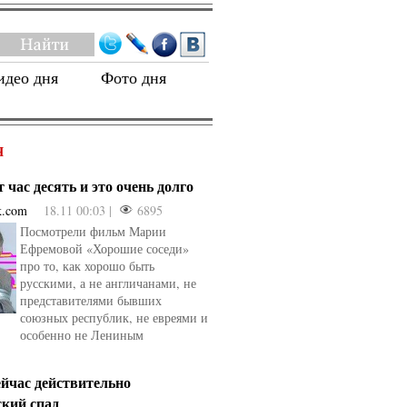
идео дня
Фото дня
Я
 час десять и это очень долго
k.com
18.11 00:03 |
6895
Посмотрели фильм Марии
Ефремовой «Хорошие соседи»
про то, как хорошо быть
русскими, а не англичанами, не
представителями бывших
союзных республик, не евреями и
особенно не Лениным
ейчас действительно
ский спад