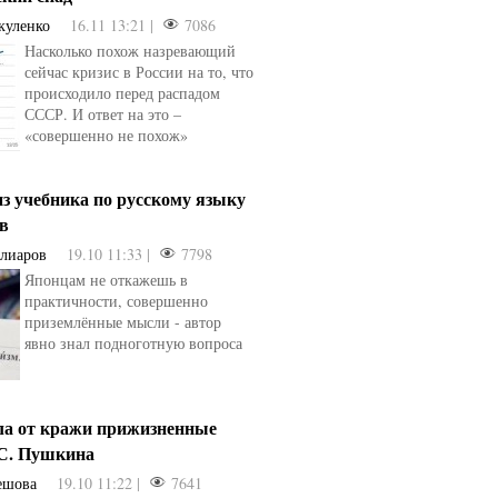
куленко
16.11 13:21 |
7086
Насколько похож назревающий
сейчас кризис в России на то, что
происходило перед распадом
СССР. И ответ на это –
«совершенно не похож»
з учебника по русскому языку
ев
Алиаров
19.10 11:33 |
7798
Японцам не откажешь в
практичности, совершенно
приземлённые мысли - автор
явно знал подноготную вопроса
ла от кражи прижизненные
.С. Пушкина
ешова
19.10 11:22 |
7641