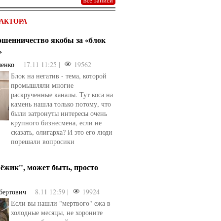
АКТОРА
мошенничество якобы за «блок
»
ченко
17.11 11:25 |
19562
Блок на негатив - тема, которой
промышляли многие
раскрученные каналы. Тут коса на
камень нашла только потому, что
были затронуты интересы очень
крупного бизнесмена, если не
сказать, олигарха? И это его люди
порешали вопросики
ёжик", может быть, просто
бертович
8.11 12:59 |
19924
Если вы нашли "мертвого" ежа в
холодные месяцы, не хороните