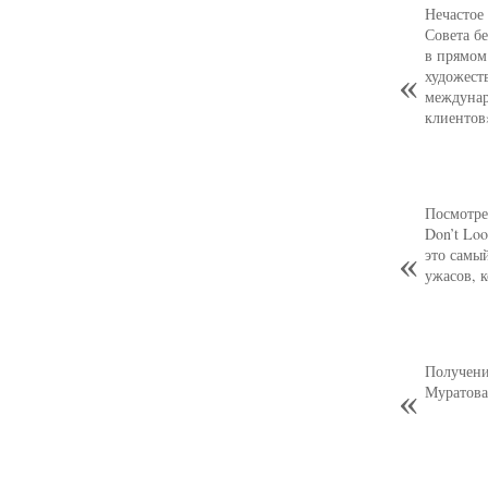
Нечастое
Совета б
в прямом
художест
междунар
клиентов
Посмотре
Don’t Loo
это самы
ужасов, 
Получени
Муратова