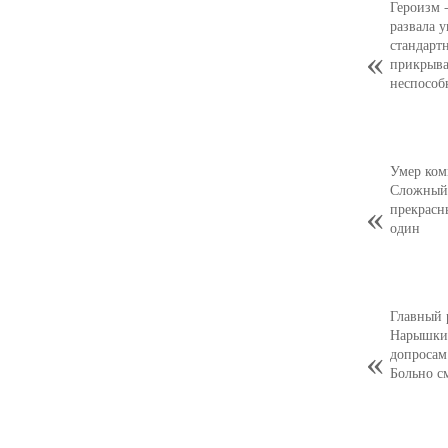
Героизм 
развала 
стандарт
прикрыва
неспособ
Умер ком
Сложный,
прекрасн
один
Главный 
Нарышкин
допросам
Больно с