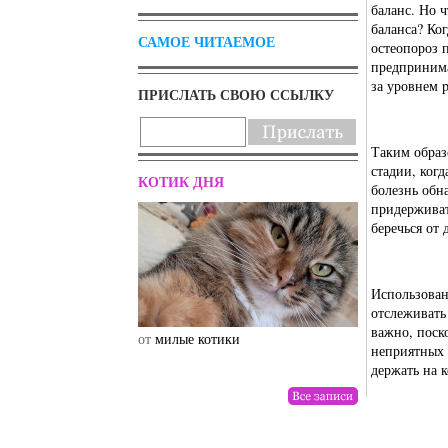
баланс. Но 
баланса? Ко
САМОЕ ЧИТАЕМОЕ
остеопороз 
предпринима
за уровнем 
ПРИСЛАТЬ СВОЮ ССЫЛКУ
Таким образ
стадии, ког
КОТИК ДНЯ
болезнь обн
придерживат
беречься от
Использован
отслеживать
важно, поск
от
милые котики
от
drunktwi
неприятных 
держать на 