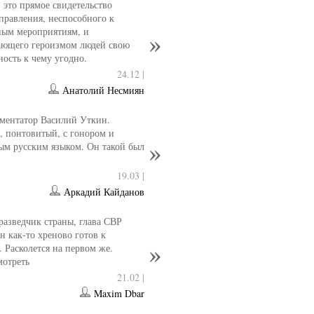
- это прямое свидетельство
управления, неспособного к
ным мероприятиям, и
ющего героизмом людей свою
ность к чему угодно.
24.12 |
Анатолий Несмиян
ментатор Василий Уткин.
 понтовитый, с гонором и
ым русским языком. Он такой был
19.03 |
Аркадий Кайданов
разведчик страны, глава СВР
 как-то хреново готов к
. Расколется на первом же.
мотреть
21.02 |
Maxim Dbar