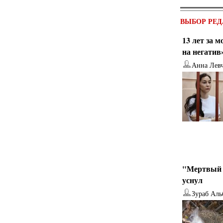
ВЫБОР РЕД
13 лет за 
на негатив
Анна Лев
"Мертвый 
уснул
Зураб Аль