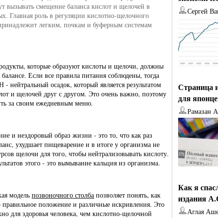
ут вызывать смещение баланса кислот и щелочей в
Сергей Ва
ых. Главная роль в регуляции кислотно-щелочного
принадлежит легким, почкам и буферным системам
родукты, которые образуют кислоты и щелочи, должны
в балансе. Если все правила питания соблюдены, тогда
Н - нейтральный осадок, который является результатом
Страница и
лот и щелочей друг с другом. Это очень важно, поэтому
для японц
ть за своим ежедневным меню.
Рамазан 
ние и нездоровый образ жизни - это то, что как раз
ланс, ухудшает пищеварение и в итоге у организма не
сурсов щелочи для того, чтобы нейтрализовывать кислоту.
ультатов этого - это вымывание кальция из организма.
Как я спас
кая модель
позвоночного столба
позволяет понять, как
издания А
о правильное положение и различные искривления. Это
Аглая Аш
жно для здоровья человека, чем кислотно-щелочной