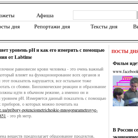
южеты
Афиша
осты дня
Репортажи дня
Тексты дня
В
ияет уровень pН и как его измерить с помощью
ПОСТЫ ДН
ния от Labtime
Фильм идет
лочное равновесие крови человека - это очень важный
www.faceboo
 который влияет на функционирование всех органов и
 этот показатель нарушается, все остальное тоже
ботать со сбоями. Биохимические реакции и образование
олжны идти в обычном режиме, а именно он и
я уровнем pH. Измеряется данный показатель с помощью
 приборов, о которых можно почитать на
ime.ua/pribory-potenciometricheskie-mnogoparametrovye-
c851
- это ph метр.
В России с
ена веществ предполагает образование продуктов,
экономиче