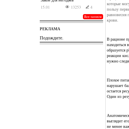
которые мог
15.01
13253
4
пользу перв
равновесия 
крови.
РЕКЛАМА
Подождите.
В рационе п
находиться 
образуется p
реакции кис
нужно следи
Плохое пита
нарушает ба
остается ре
Один из рез
Анатомичес
выглядит ег
не менее ва