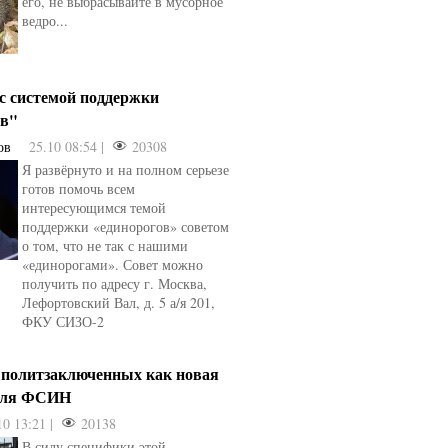
его, не выбрасывайте в мусорное
ведро...
 с системой поддержки
ов"
ов
25.10 08:54 |
20308
Я развёрнуто и на полном серьезе
готов помочь всем
интересующимся темой
поддержки «единорогов» советом
о том, что не так с нашими
«единорогами». Совет можно
получить по адресу г. Москва,
Лефортовский Вал, д. 5 а/я 201,
ФКУ СИЗО-2
 политзаключенных как новая
для ФСИН
10 13:21 |
20138
В силу специфики этой