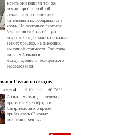
Красть они решили той же
ночью, пробив тройной
стеклопакет и проникнув в
читальный зал, ободравшись в
кровь. Но поскольку протокол
безопасности был соблюден,
похитителям досталось несколько
ветхих брошюр, не имеющих
рыночной стоимости. Это стало
началом большого
международного полицейского
расследования.
еков в Грузии на сегодня
триевский
19.10 11:11 |
7622
Сегодня минуло две недели с
овели
от
kotyaravesel
от
Анна Бойко
протестов 4 октября, и в
Сакартвело за это время
прибавилось 62 новых
политзаключенных.