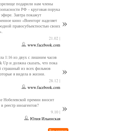
 зрелище подарили нам члены
езопасности РФ – круговая порука
 эфире. Завтра покажут
венное кино «Военторг наделяет
одной правосубъектностью своих
».
21.02 |
www.facebook.com
ла 1:16 из двух с лишним часов
k Up и должна сказать, что пока
й страшный из всех фильмов
которые я видела в жизни.
28.12 |
www.facebook.com
е Нобелевской премии вносит
 в реестр иноагентов?
9.10 |
Юлия Ильинская