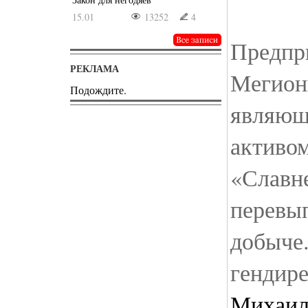
15.01
13252
4
Предпр
РЕКЛАМА
Мегион
Подождите.
являющ
активо
«Славне
перевы
добыче
гендир
Михаил