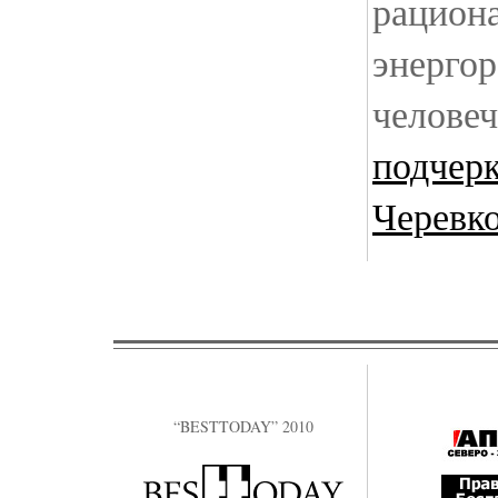
рацион
энергор
человеч
подчер
Черевк
“BESTTODAY” 2010