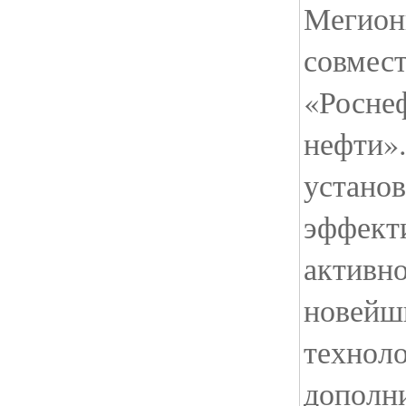
Мегион
совмес
«Росне
нефти»
установ
эффект
активн
новейш
техноло
дополн