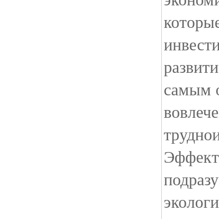
которы
инвести
развити
самым 
вовлече
труднои
Эффект
подразу
экологи