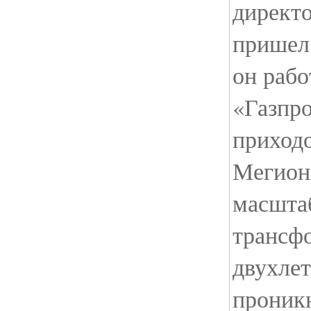
директ
пришел 
он рабо
«Газпро
приход
Мегион
масшта
трансф
двухлет
проник