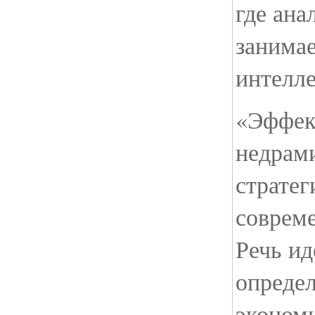
где ана
занима
интелле
«Эффек
недрами
стратег
соврем
Речь ид
опреде
эконом