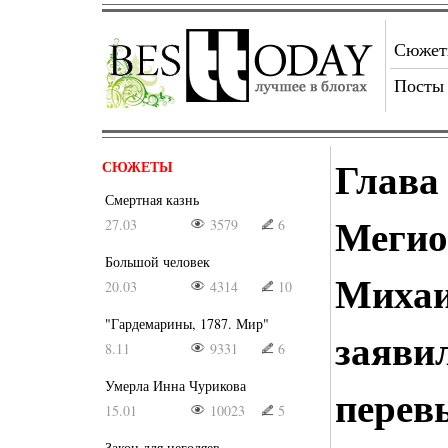
Сюже
Посты
Глава
СЮЖЕТЫ
Смертная казнь
Мегио
27.03
3579
6
Большой человек
Михаи
20.03
4314
10
"Гардемарины, 1787. Мир"
заяви
8.11
9331
6
Умерла Инна Чурикова
перев
15.01
10023
5
Закон для негодяев