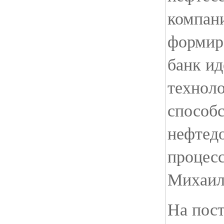
компан
формир
банк ид
технол
способ
нефтед
процесс
Михаил
На пост