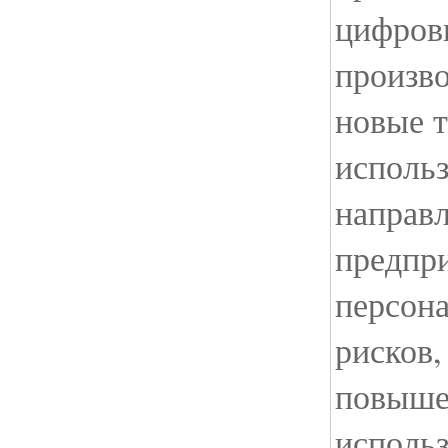
цифрови
произво
новые 
использ
направ
предпри
персон
рисков,
повыше
использ