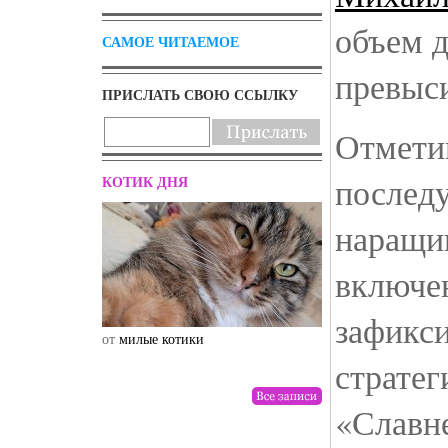
объем д
САМОЕ ЧИТАЕМОЕ
превыси
ПРИСЛАТЬ СВОЮ ССЫЛКУ
Отметим
после
КОТИК ДНЯ
наращи
включен
зафикс
от
милые котики
от
drunktwi
стратег
«Славн