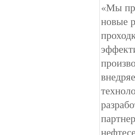
«Мы пр
новые 
проход
эффект
произво
внедря
технол
разрабо
партне
нефтесе