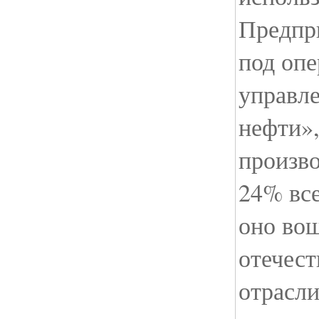
Предпр
под оп
управл
нефти»,
произво
24% все
оно во
отечес
отрасли