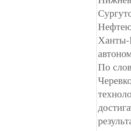
Сургутс
Нефтею
Ханты-
автоно
По сло
Черевк
технол
достига
результ