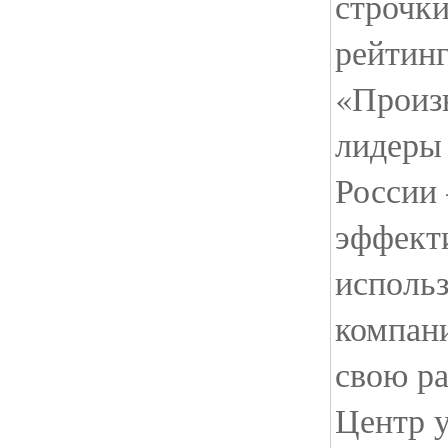
строчк
рейтин
«Произв
лидеры
России 
эффект
использ
компани
свою р
Центр 