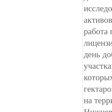
исслед
активов
работа
лиценз
день до
участка
которы
гектаро
на терр
Нижнев