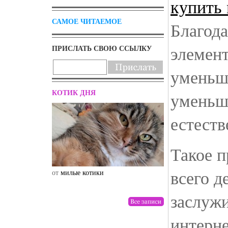
купить
САМОЕ ЧИТАЕМОЕ
Благода
элемент
ПРИСЛАТЬ СВОЮ ССЫЛКУ
уменьши
КОТИК ДНЯ
уменьш
естеств
Такое 
всего д
от
милые котики
от
drunktwi
заслуж
интерне