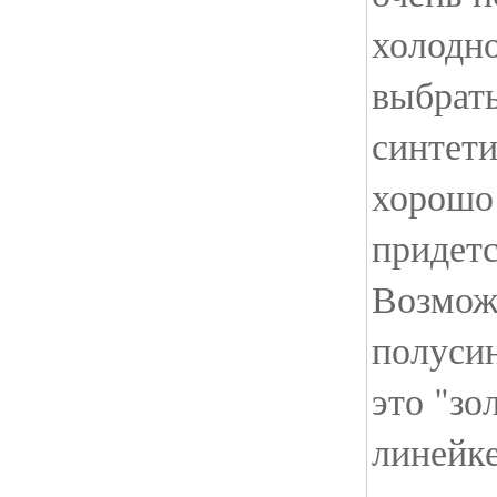
холодн
выбрать
синтети
хорошо 
придетс
Возмож
полусин
это "зо
линейке