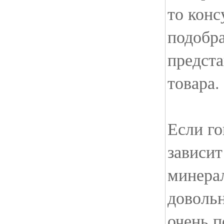
то конс
подобра
предст
товара.
Если го
зависит
минера
довольн
очень п