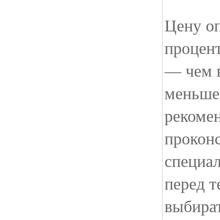
Цену о
процент
— чем 
меньше
рекоме
проконс
специа
перед т
выбират