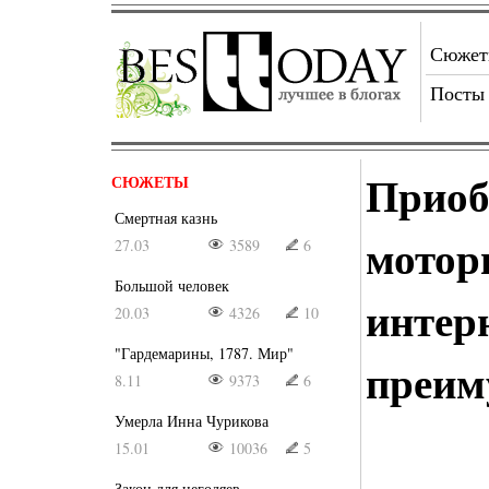
Сюже
Посты
Приоб
СЮЖЕТЫ
Смертная казнь
мотор
27.03
3589
6
Большой человек
интер
20.03
4326
10
"Гардемарины, 1787. Мир"
преим
8.11
9373
6
Умерла Инна Чурикова
15.01
10036
5
Закон для негодяев