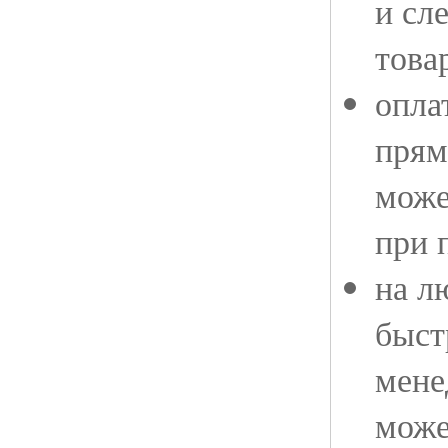
и сл
това
опла
прям
може
при 
на л
быст
мене
може