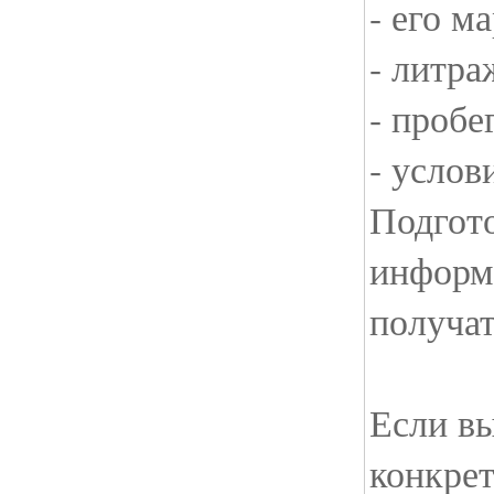
- его м
- литра
- пробе
- услов
Подгото
информ
получат
Если вы
конкрет