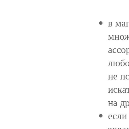
в ма
множ
ассо
любо
не п
иска
на д
если
това