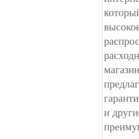
которы
высокое
распро
расходн
магази
предлаг
гаранти
и друг
преиму