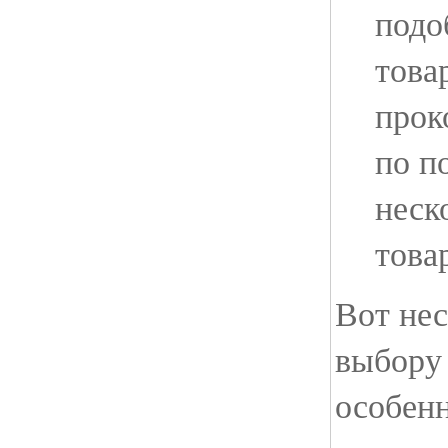
подо
това
прок
по п
неск
това
Вот нес
выбору 
особенн