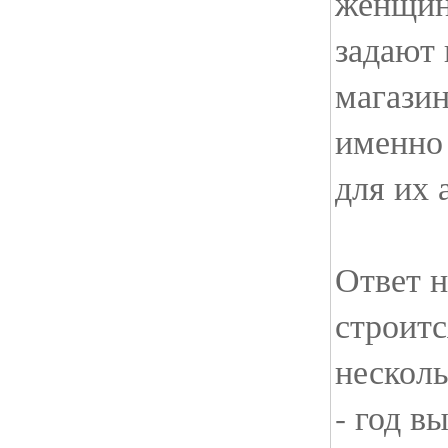
женщин
задают 
магазин
именно 
для их 
Ответ н
строитс
несколь
- год в