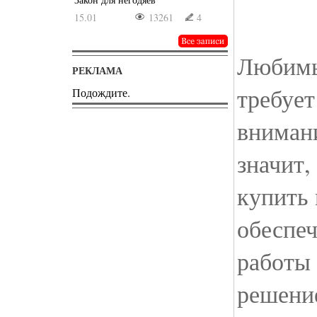
15.01
13261
4
Любимы
РЕКЛАМА
требует
Подождите.
внимани
значит,
купить 
обеспеч
работы 
решение