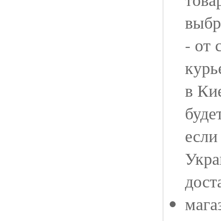
выбр
- от
курь
в Ки
будет
если
Укра
дост
мага