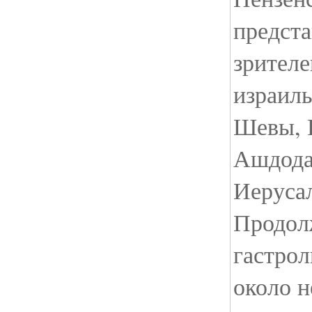
предста
зрителе
израиль
Шевы, 
Ашдода 
Иеруса
Продол
гастрол
около н