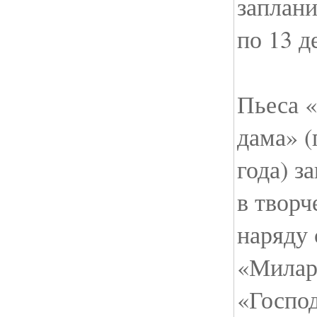
заплани
по 13 д
Пьеса «
дама» (
года) з
в твор
наряду 
«Миларе
«Госпо