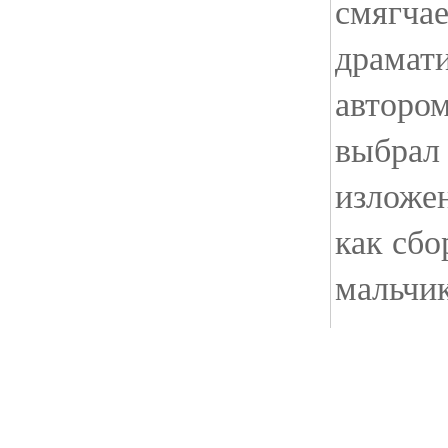
смягча
драмат
авторо
выбрал
изложен
как сбо
мальчик