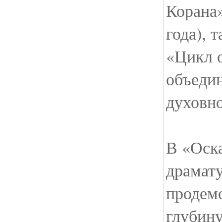
Корана»
года), 
«Цикл 
объеди
духовн
В «Оска
драмату
продемо
глубину