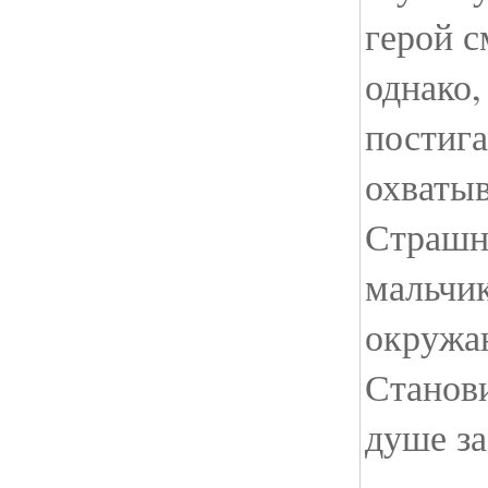
герой с
однако,
постига
охватыв
Страшно
мальчик
окружа
Станов
душе за