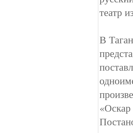
театр и
В Таган
предста
постав
одноим
произв
«Оскар 
Постано