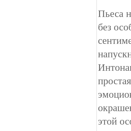
Пьеса н
без осо
сентиме
напускн
Интона
простая
эмоцио
окраше
этой ос