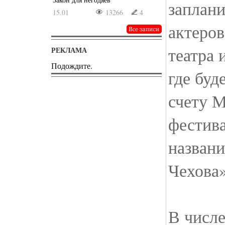
заплани
15.01
13266
4
актеров
театра 
РЕКЛАМА
Подождите.
где буд
счету 
фестива
названи
Чехова»
В числе