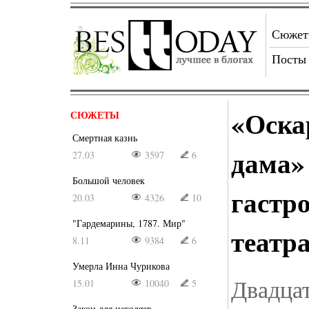
Сюже
Посты
«Оска
СЮЖЕТЫ
Смертная казнь
дама»
27.03
3597
6
Большой человек
гастр
20.03
4326
10
"Гардемарины, 1787. Мир"
театр
8.11
9384
6
Умерла Инна Чурикова
Двадцат
15.01
10040
5
Закон для негодяев