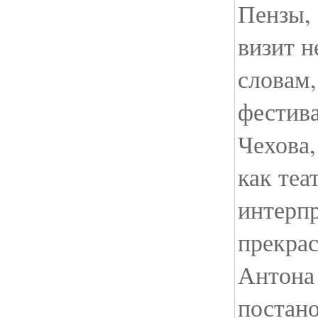
Пензы, 
визит н
словам,
фестива
Чехова,
как теа
интерп
прекрас
Антона
постано