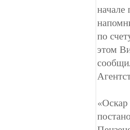
начале 
напомни
по счет
этом В
сообщи
Агентст
«Оскар 
постано
Пензенс