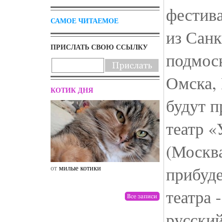
фестива
САМОЕ ЧИТАЕМОЕ
из Санк
ПРИСЛАТЬ СВОЮ ССЫЛКУ
подмос
Омска, 
КОТИК ДНЯ
будут п
театр «
(Москва
прибуде
от
милые котики
от
drunktwi
театра 
русски