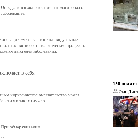
Определяется ход развития патологического
заболевания.
е операции учитываются индивидуальные
нности животного, патологические процессы,
еляется патогенез заболевания.
включает в себя
130 политз
Стас Дми
ным хирургическое вмешательство может
боваться в таких случаях:
от
Наталья Верхова
от
Ирина Ин
При обмораживании.