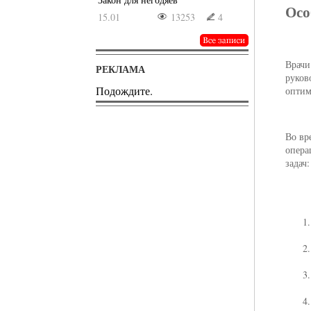
Осо
15.01
13253
4
Врачи
РЕКЛАМА
руков
Подождите.
оптим
Во вр
опера
задач: