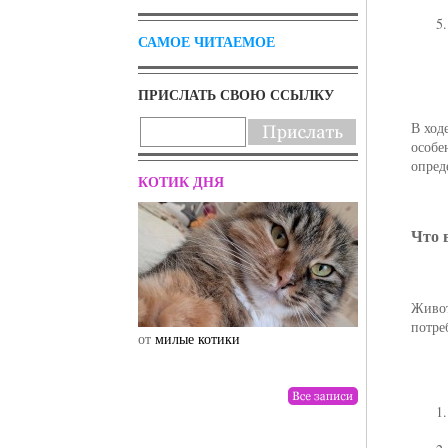
САМОЕ ЧИТАЕМОЕ
ПРИСЛАТЬ СВОЮ ССЫЛКУ
В ход
особе
опред
КОТИК ДНЯ
Что 
Живот
потре
от
милые котики
от
drunktwi