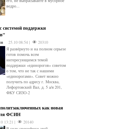
его, не выбрасывайте в мусорное
ведро...
 с системой поддержки
ов"
ов
25.10 08:54 |
20310
Я развёрнуто и на полном серьезе
готов помочь всем
интересующимся темой
поддержки «единорогов» советом
о том, что не так с нашими
«единорогами». Совет можно
получить по адресу г. Москва,
Лефортовский Вал, д. 5 а/я 201,
ФКУ СИЗО-2
 политзаключенных как новая
для ФСИН
10 13:21 |
20140
В силу специфики этой