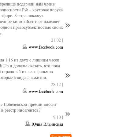
 зрелище подарили нам члены
езопасности РФ – круговая порука
 эфире. Завтра покажут
венное кино «Военторг наделяет
одной правосубъектностью своих
».
21.02 |
www.facebook.com
ла 1:16 из двух с лишним часов
k Up и должна сказать, что пока
й страшный из всех фильмов
которые я видела в жизни.
28.12 |
www.facebook.com
е Нобелевской премии вносит
 в реестр иноагентов?
9.10 |
Юлия Ильинская