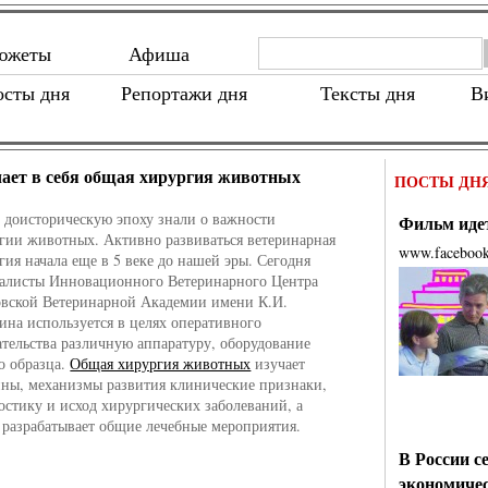
южеты
Афиша
осты дня
Репортажи дня
Тексты дня
В
ает в себя общая хирургия животных
ПОСТЫ ДН
 доисторическую эпоху знали о важности
Фильм идет
гии животных. Активно развиваться ветеринарная
www.faceboo
гия начала еще в 5 веке до нашей эры. Сегодня
алисты Инновационного Ветеринарного Центра
вской Ветеринарной Академии имени К.И.
ина используется в целях оперативного
тельства различную аппаратуру, оборудование
о образца.
Общая хирургия животных
изучает
ны, механизмы развития клинические признаки,
остику и исход хирургических заболеваний, а
 разрабатывает общие лечебные мероприятия.
В России с
экономиче