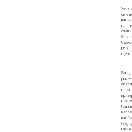
Этот 
они в
как д
на по
специ
Моско
Скряб
резул
с уче
Владе
реком
опера
прини
крите
питом
Спосо
напри
комби
(внут
сдают