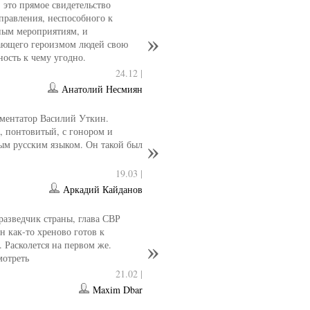
- это прямое свидетельство
управления, неспособного к
ным мероприятиям, и
ющего героизмом людей свою
ность к чему угодно.
24.12 |
Анатолий Несмиян
ментатор Василий Уткин.
 понтовитый, с гонором и
ым русским языком. Он такой был
19.03 |
Аркадий Кайданов
разведчик страны, глава СВР
 как-то хреново готов к
. Расколется на первом же.
мотреть
21.02 |
Maxim Dbar