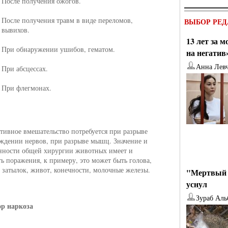
После получения ожогов.
После получения травм в виде переломов,
ВЫБОР РЕД
вывихов.
13 лет за 
При обнаружении ушибов, гематом.
на негатив
Анна Лев
При абсцессах.
При флегмонах.
тивное вмешательство потребуется при разрыве
ждении нервов, при разрыве мышц. Значение и
нности общей хирургии животных имеет и
ть поражения, к примеру, это может быть голова,
, затылок, живот, конечности, молочные железы.
"Мертвый 
уснул
Зураб Аль
р наркоза