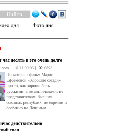
идео дня
Фото дня
Я
 час десять и это очень долго
k.com
18.11 00:03 |
6898
Посмотрели фильм Марии
Ефремовой «Хорошие соседи»
про то, как хорошо быть
русскими, а не англичанами, не
представителями бывших
союзных республик, не евреями и
особенно не Лениным
ейчас действительно
ский спад