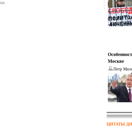
ца.
Особенност
Москве
Петр Мил
ЦИТАТЫ Д