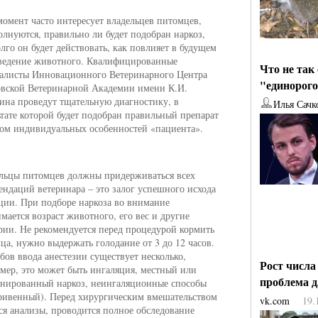
момент часто интересует владельцев питомцев,
олнуются, правильно ли будет подобран наркоз,
олго он будет действовать, как повлияет в будущем
ведение животного. Квалифицированные
Что не так
алисты Инновационного Ветеринарного Центра
"единорог
вской Ветеринарной Академии имени К.И.
ина проведут тщательную диагностику, в
Илья Сачк
ьтате которой будет подобран правильный препарат
том индивидуальных особенностей «пациента».
льцы питомцев должны придерживаться всех
ендаций ветеринара – это залог успешного исхода
ции. При подборе наркоза во внимание
мается возраст животного, его вес и другие
рии. Не рекомендуется перед процедурой кормить
ца, нужно выдержать голодание от 3 до 12 часов.
бов ввода анестезии существует несколько,
Рост числа
мер, это может быть ингаляция, местный или
проблема 
нированный наркоз, неингаляционные способы
ривенный). Перед хирургическим вмешательством
vk.com
19.
ся анализы, проводится полное обследование