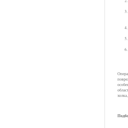
Опера
повре
особе
облас
холка
Подбо