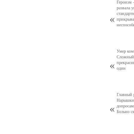
Героизм 
развала 
стандарт
прикрыва
неспособ
Умер ком
Сложный,
прекрасн
один
Главный 
Нарышкин
допросам
Больно с