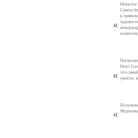
Нечастое
Совета б
в прямом
художест
междунар
клиентов
Посмотре
Don’t Loo
это самы
ужасов, 
Получени
Муратова