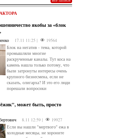
АКТОРА
мошенничество якобы за «блок
»
ченко
17.11 11:25 |
19564
Блок на негатив - тема, которой
промышляли многие
раскрученные каналы. Тут коса на
камень нашла только потому, что
были затронуты интересы очень
крупного бизнесмена, если не
сказать, олигарха? И это его люди
порешали вопросики
ёжик", может быть, просто
бертович
8.11 12:59 |
19927
Если вы нашли "мертвого" ежа в
холодные месяцы, не хороните