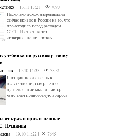
куленко
16.11 13:21 |
7090
Насколько похож назревающий
сейчас кризис в России на то, что
происходило перед распадом
СССР. И ответ на это –
«совершенно не похож»
з учебника по русскому языку
ев
Алиаров
19.10 11:33 |
7802
Японцам не откажешь в
практичности, совершенно
приземлённые мысли - автор
явно знал подноготную вопроса
ла от кражи прижизненные
.С. Пушкина
ешова
19.10 11:22 |
7645