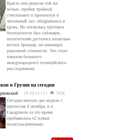
Красть они решили той же
ночью, пробив тройной
стеклопакет и проникнув в
читальный зал, ободравшись в
кровь. Но поскольку протокол
безопасности был соблюден,
похитителям досталось несколько
ветхих брошюр, не имеющих
рыночной стоимости. Это стало
началом большого
международного полицейского
расследования.
еков в Грузии на сегодня
триевский
19.10 11:11 |
7626
Сегодня минуло две недели с
овели
от
kotyaravesel
от
Анна Бойко
протестов 4 октября, и в
Сакартвело за это время
прибавилось 62 новых
политзаключенных.