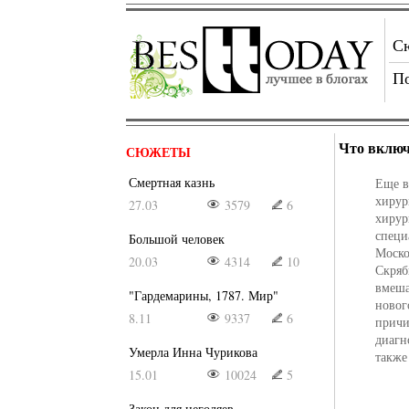
С
П
Что включ
СЮЖЕТЫ
Смертная казнь
Еще в
хирур
27.03
3579
6
хирур
специ
Большой человек
Моско
20.03
4314
10
Скряб
вмеша
"Гардемарины, 1787. Мир"
новог
8.11
9337
6
причи
диагн
Умерла Инна Чурикова
также
15.01
10024
5
Закон для негодяев