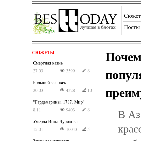
Сюже
Посты
Почем
СЮЖЕТЫ
Смертная казнь
попул
27.03
3599
6
Большой человек
преим
20.03
4328
10
"Гардемарины, 1787. Мир"
8.11
9403
6
В Аз
Умерла Инна Чурикова
крас
15.01
10043
5
Закон для негодяев