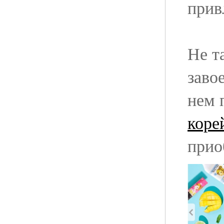
прив
Не т
заво
нем 
коре
прио