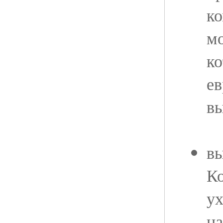
ко
мо
ко
ев
вы
вы
Ко
ух
на