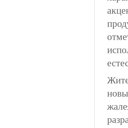
акце
прод
отме
испо
есте
Жите
новы
жале
разр