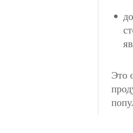
до
ст
яв
Это 
прод
попу