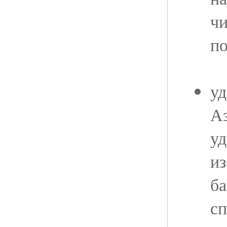
чи
по
уд
Аз
уд
из
б
с