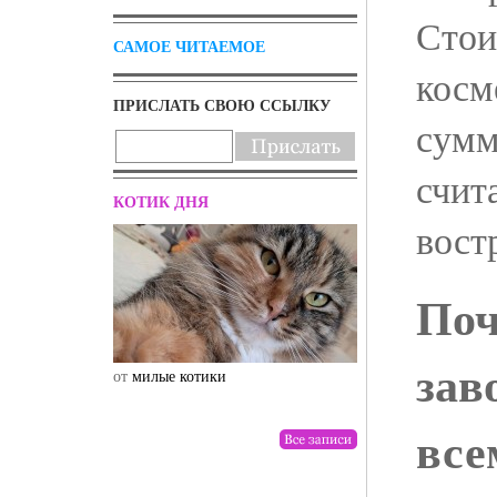
Стои
САМОЕ ЧИТАЕМОЕ
косм
ПРИСЛАТЬ СВОЮ ССЫЛКУ
сумм
счит
КОТИК ДНЯ
вост
Поч
зав
от
милые котики
от
drunktwi
все