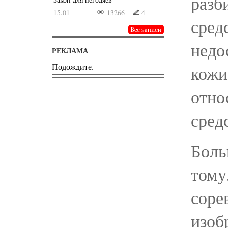
разб
15.01
13266
4
сред
недо
РЕКЛАМА
Подождите.
кожи
отно
сред
Боль
тому
соре
изоб