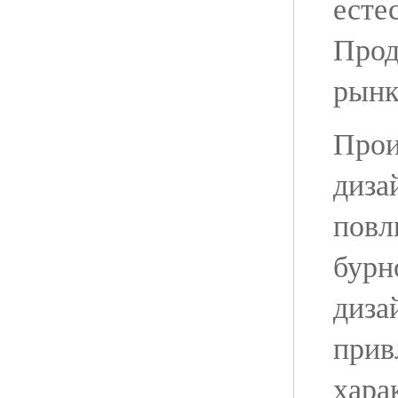
есте
Прод
рынк
Прои
диза
повл
бурн
диза
прив
хара