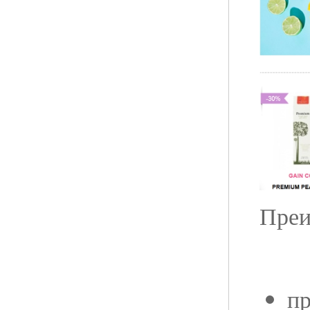
Преи
п