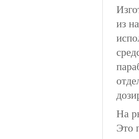
Изго
из н
испо
сред
пара
отде
дози
На р
Это 