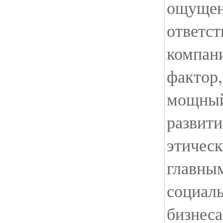
ощущен
ответст
компан
фактор
мощный
развити
этичес
главны
социаль
бизнеса