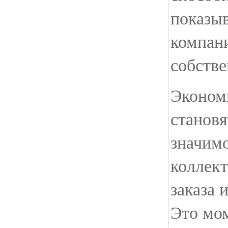
показыв
компан
собств
Эконом
станов
значимо
коллект
заказа 
Это мо