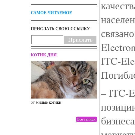
качеств
САМОЕ ЧИТАЕМОЕ
населе
ПРИСЛАТЬ СВОЮ ССЫЛКУ
связано
Electro
КОТИК ДНЯ
ITC-Ele
Погибл
– ITC-E
от
милые котики
от
drunktwi
позицию
бизнеса
маркети