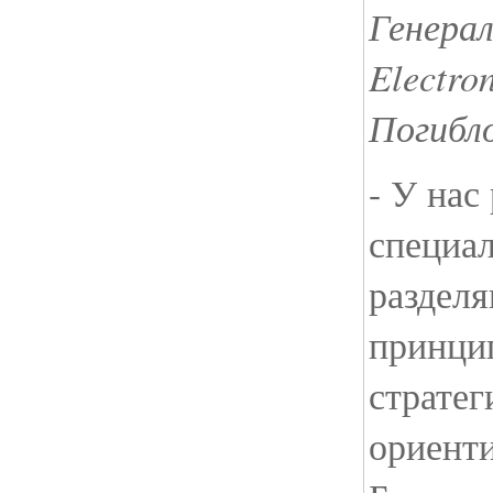
Генера
Electro
Погибл
- У нас
специал
раздел
принци
страте
ориенти