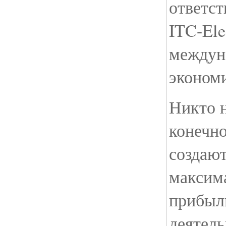
ответс
ITC-Ele
междун
экономи
Никто н
конечно
создаю
максим
прибыл
деятель