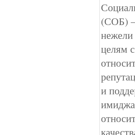
Социаль
(СОБ) –
нежели 
целям с
относит
репута
и подд
имиджа
относит
качеств