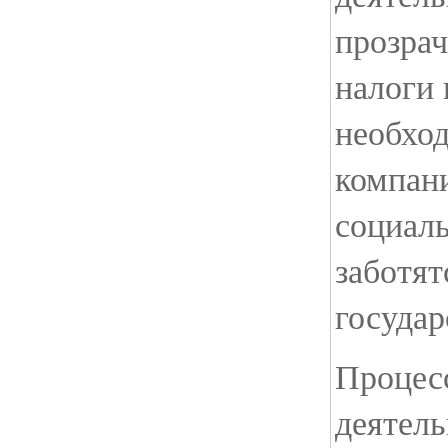
прозрач
налоги 
необхо
компани
социал
заботят
государ
Процес
деятел