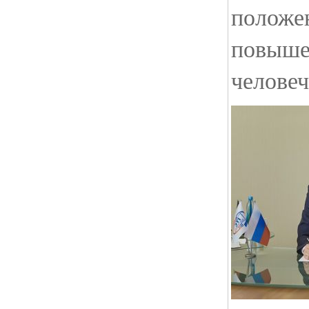
положен
повыше
человеч