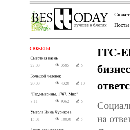
Сюже
Посты
ITC-E
СЮЖЕТЫ
Смертная казнь
бизне
27.03
3585
6
Большой человек
ответ
20.03
4320
10
"Гардемарины, 1787. Мир"
8.11
9362
6
Социаль
Умерла Инна Чурикова
на отве
15.01
10030
5
Закон для негодяев