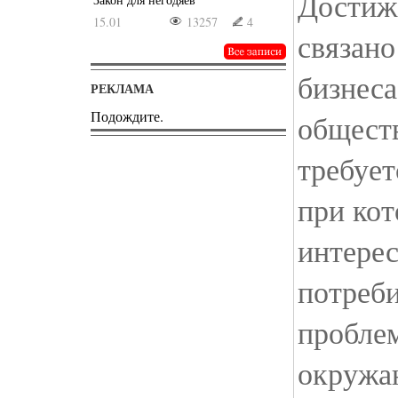
Достиж
15.01
13257
4
связано
бизнеса
РЕКЛАМА
Подождите.
общест
требует
при ко
интерес
потреб
пробле
окружа