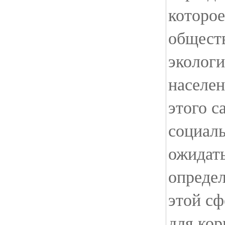
которо
общест
экологи
населен
этого с
социаль
ожидать
опреде
этой сф
для кор