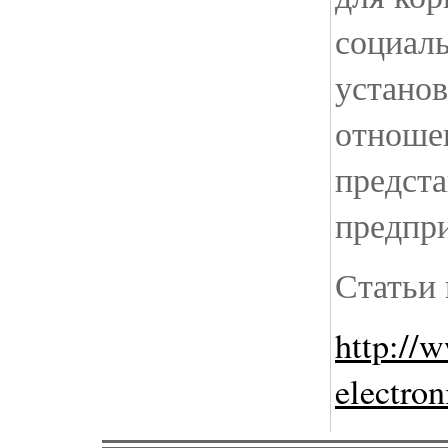
социаль
установ
отноше
предст
предпри
Статьи 
http://
electro