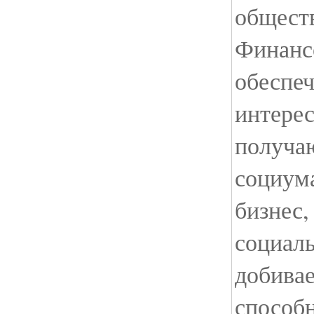
обществ
Финанс
обеспе
интере
получа
социума
бизнес,
социал
добива
способ