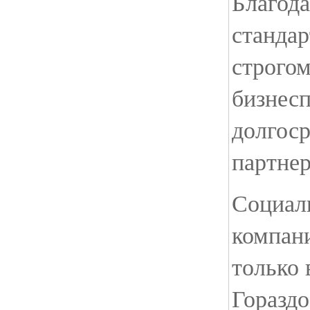
Благод
станда
строго
бизнес
долгос
партнер
Социал
компани
только 
Гораздо