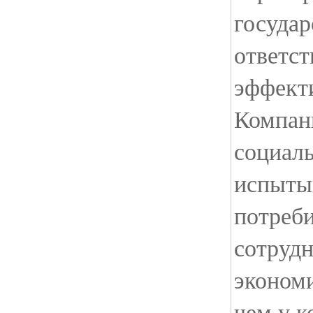
государ
ответст
эффект
Компан
социаль
испыты
потреби
сотрудн
экономи
чем у к