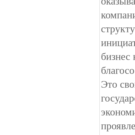
оказыва
компани
структ
инициат
бизнес 
благосо
Это сво
государ
экономи
проявл