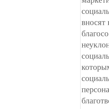
социаль
вносят 
благосо
неукло
социаль
которы
социал
персона
благотв