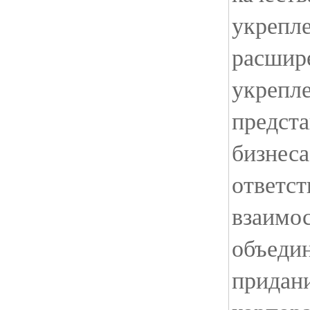
укрепле
расшире
укрепле
предста
бизнеса
ответст
взаимо
объеди
придан