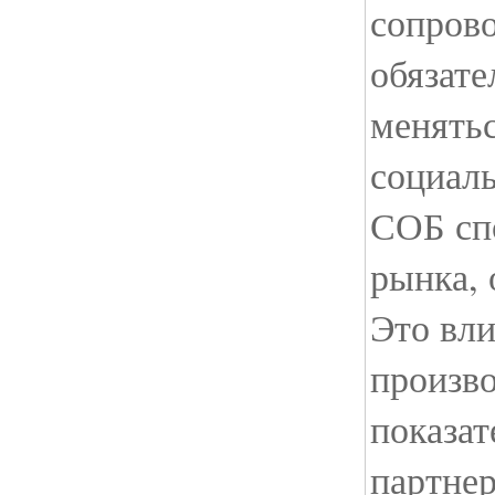
сопров
обязате
менятьс
социаль
СОБ сп
рынка, 
Это вл
произво
показат
партнер