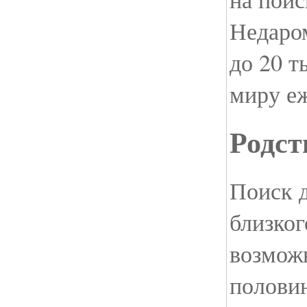
Недаро
до 20 т
миру е
Родст
Поиск 
близког
возмож
половин