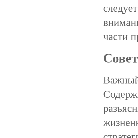
следует
вниман
части 
Сове
Важный
Содержи
разъяс
жизнен
стратег