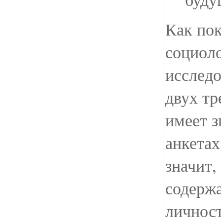
Как пок
социол
исследо
двух тр
имеет з
анкетах
значит,
содерж
личност