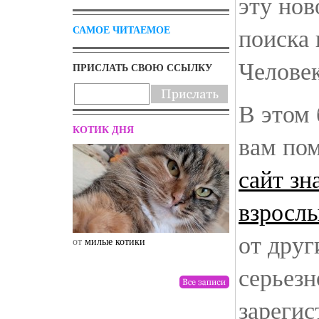
эту нов
поиска
САМОЕ ЧИТАЕМОЕ
Челове
ПРИСЛАТЬ СВОЮ ССЫЛКУ
В этом 
КОТИК ДНЯ
вам по
сайт зн
взросл
от друг
от
милые котики
от
drunktwi
серьезн
зареги