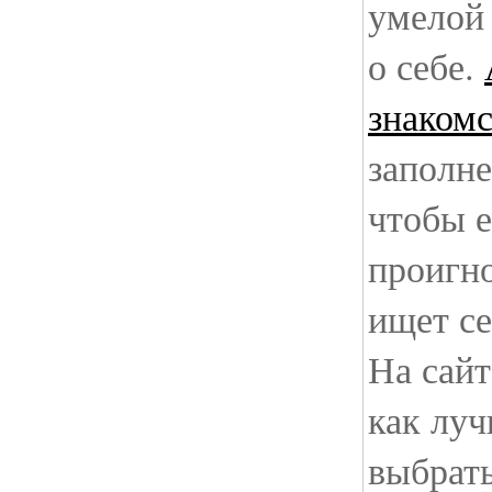
умелой
о себе.
знакомс
заполне
чтобы 
проигно
ищет с
На сайт
как луч
выбрать