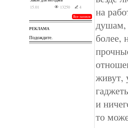
15.01
13250
4
на рабо
душам, 
РЕКЛАМА
более, 
Подождите.
прочны
отноше
живут, 
гаджеты
и ничег
то може