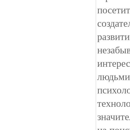
посетит
создате
развити
незабыв
интере
людьми
психол
техноло
значит
на поис