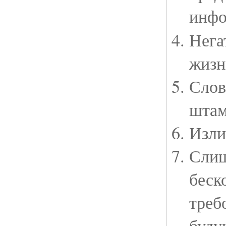
инфо
Нега
жизн
Слов
штам
Изли
Слиш
беск
треб
буду