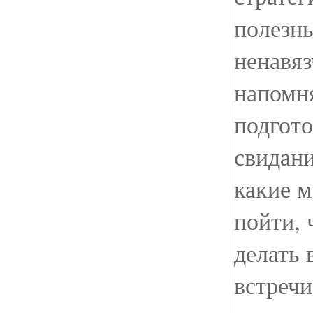
полезн
ненавяз
напомн
подгото
свидани
какие м
пойти, 
делать 
встречи