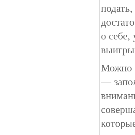
подать,
достат
о себе,
выигры
Можно 
— запол
внимани
соверш
которы