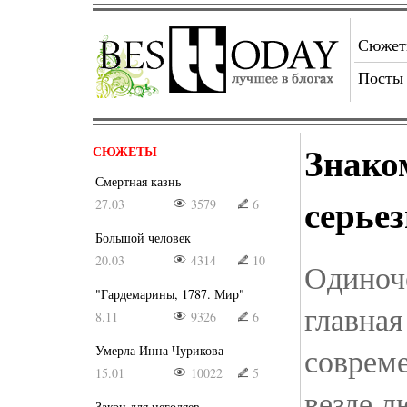
Сюже
Посты
Знако
СЮЖЕТЫ
Смертная казнь
серье
27.03
3579
6
Большой человек
20.03
4314
10
Одиноч
"Гардемарины, 1787. Мир"
главная
8.11
9326
6
совреме
Умерла Инна Чурикова
15.01
10022
5
везде л
Закон для негодяев