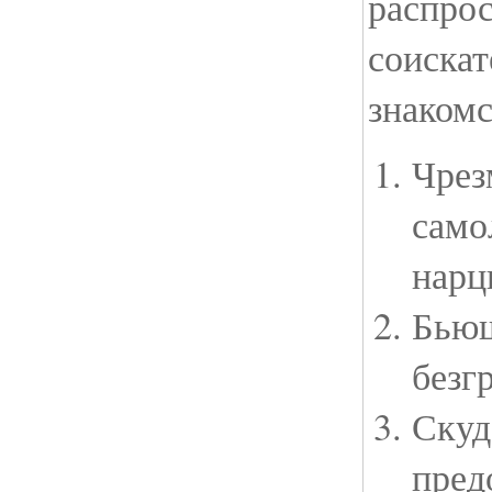
распро
соискат
знакомс
Чрез
само
нарц
Бьющ
безг
Скуд
пред