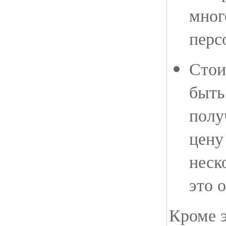
мног
перс
Стои
быть
полу
цену
неск
это 
Кроме э