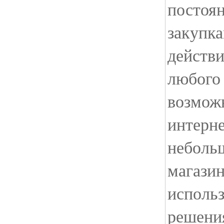
постоян
закупк
действи
любого 
возмож
интерне
неболь
магази
использ
решения