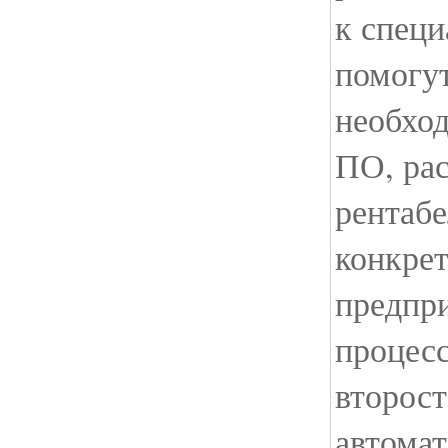
к специ
помогу
необхо
ПО, рас
рентабе
конкрет
предпри
процесс
второс
автома