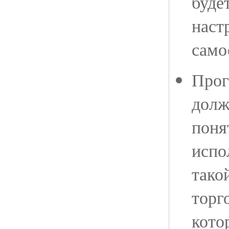
буде
наст
само
Прог
долж
поня
испо
тако
торг
кото