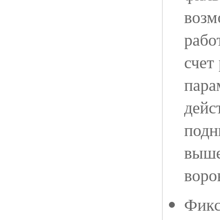
возм
рабо
счет
пара
дейс
подн
выше
воро
Фикс