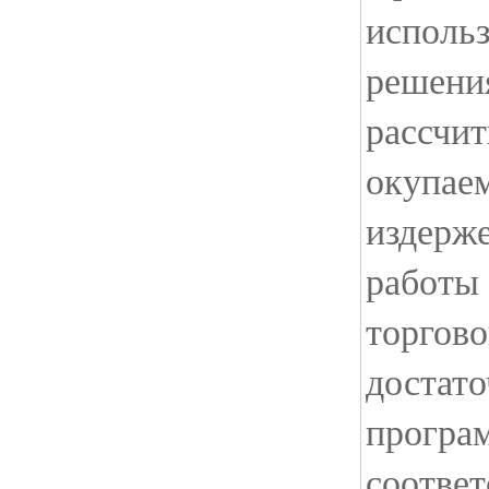
использ
решения
рассчи
окупае
издерж
работы
торгово
достато
програ
соотве