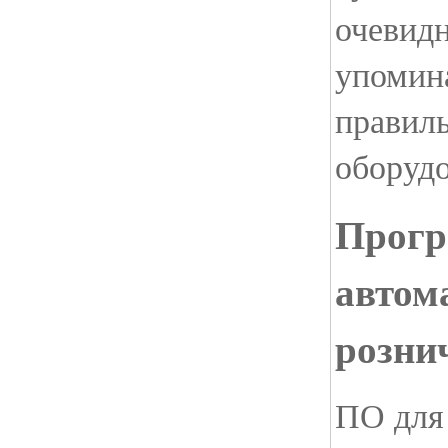
очевидн
упомин
правил
оборуд
Прогр
автом
розни
ПО для