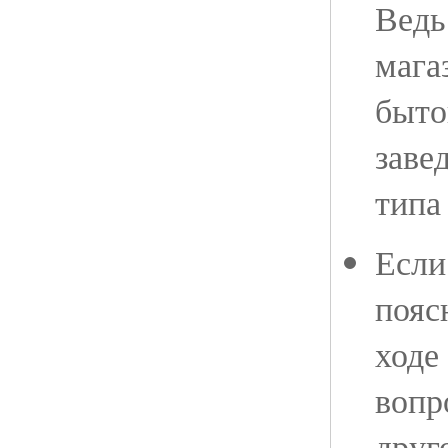
Ведь
мага
быто
заве
типа
Если
пояс
ходе
вопр
друг