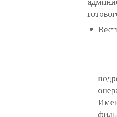
админис
готовог
Вест
подр
опер
Имею
филь