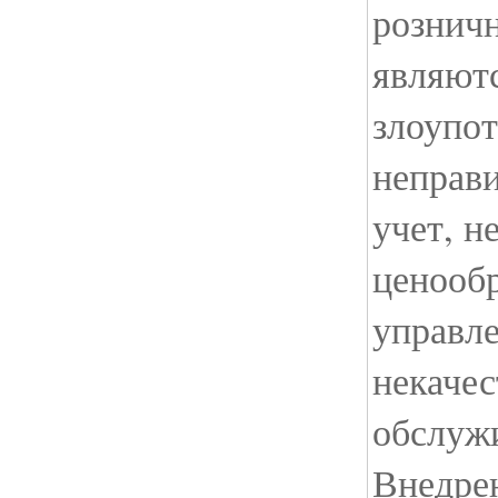
рознич
являютс
злоупот
неправ
учет, 
ценообр
управл
некачес
обслуж
Внедре