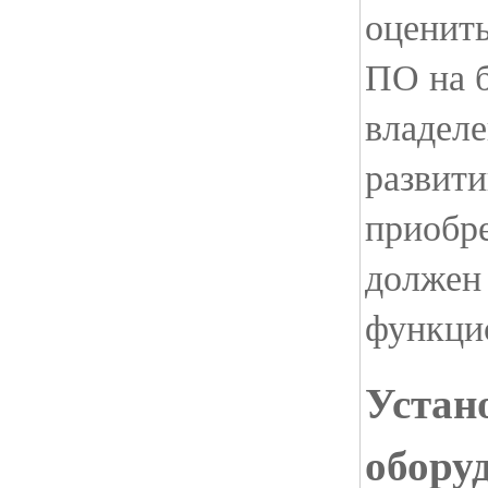
оценит
ПО на 
владеле
развити
приобр
должен 
функци
Устан
обору