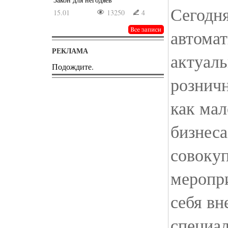
Сегодн
15.01
13250
4
автомат
РЕКЛАМА
актуаль
Подождите.
рознич
как мал
бизнеса
совоку
меропр
себя вн
специа