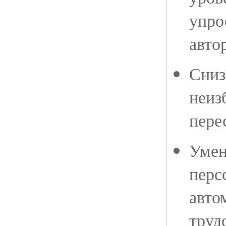
упро
авто
Сниз
неиз
пере
Умен
перс
авто
труд