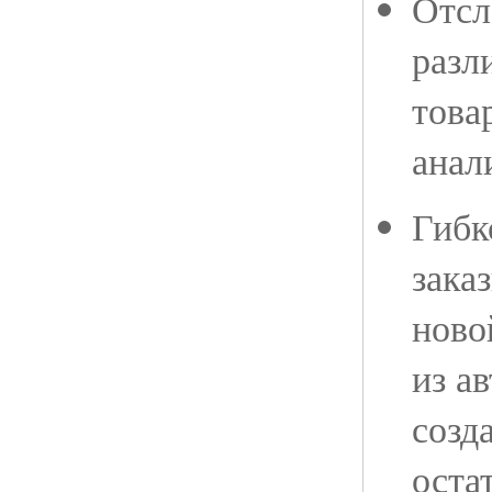
Отсл
разл
това
анал
Гибк
зака
ново
из а
созд
оста