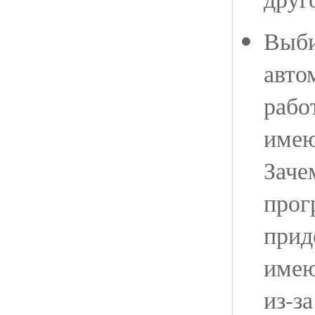
Выби
авто
рабо
имею
Заче
прог
прид
имею
из-за