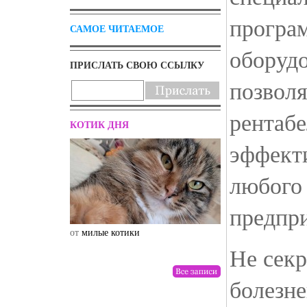
програ
САМОЕ ЧИТАЕМОЕ
оборуд
ПРИСЛАТЬ СВОЮ ССЫЛКУ
позвол
рентабе
КОТИК ДНЯ
эффект
любого 
предпр
от
милые котики
от
drunktwi
Не секр
болезн