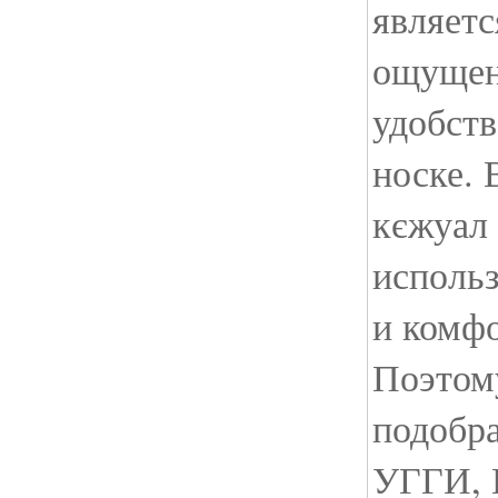
являетс
ощущен
удобств
носке. 
кєжуал
использ
и комф
Поэтому
подобра
УГГИ, 