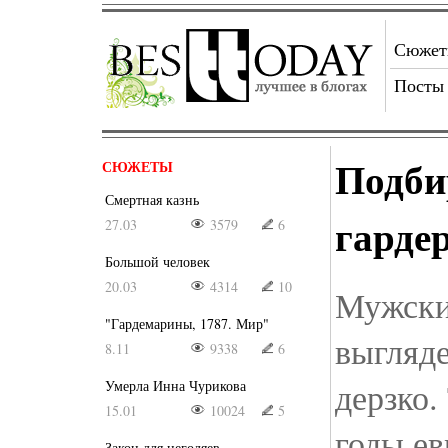
Сюже
Посты
Подби
СЮЖЕТЫ
Смертная казнь
гарде
27.03
3579
6
Большой человек
20.03
4314
10
Мужски
"Гардемарины, 1787. Мир"
выгляде
8.11
9338
6
дерзко.
Умерла Инна Чурикова
15.01
10024
5
годы е
Закон для негодяев