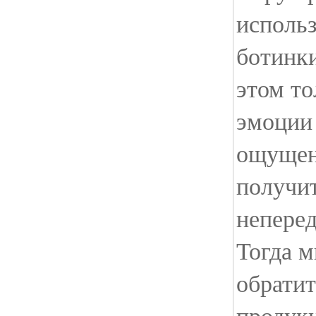
использ
ботинк
этом то
эмоции
ощущен
получит
непере
Тогда 
обратит
продук