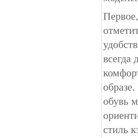
Первое,
отмети
удобств
всегда 
комфорт
образе.
обувь 
ориент
стиль к