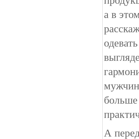
а в это
расскаж
одевать
выгляд
гармон
мужчин
больше 
практич
А перед