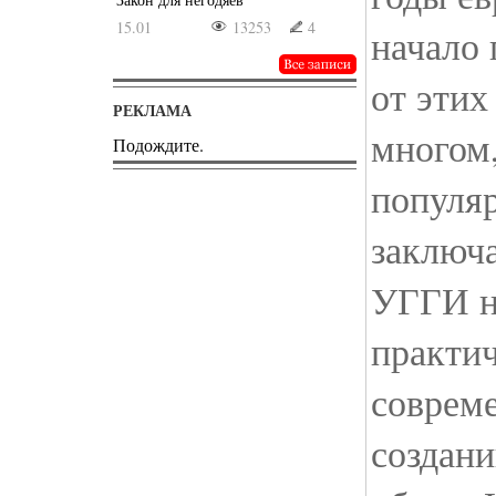
15.01
13253
4
начало 
от этих
РЕКЛАМА
многом
Подождите.
популя
заключа
УГГИ н
практи
совреме
создан