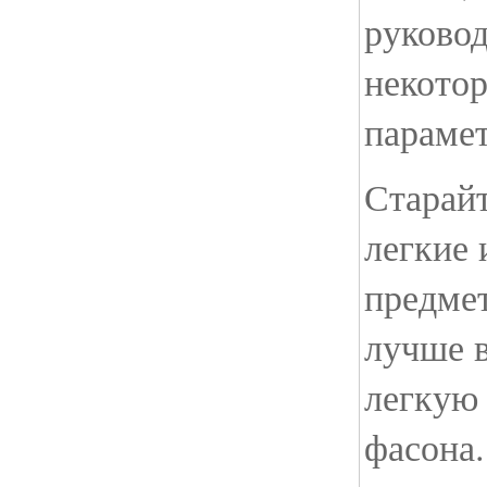
руковод
некото
параме
Старайт
легкие
предмет
лучше в
легкую 
фасона.