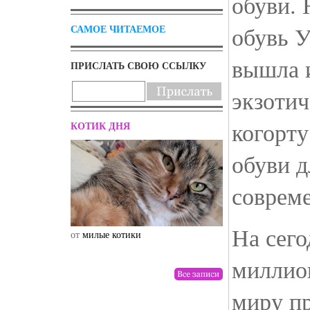
обуви. 
обувь 
САМОЕ ЧИТАЕМОЕ
вышла и
ПРИСЛАТЬ СВОЮ ССЫЛКУ
экзотич
когорту
КОТИК ДНЯ
обуви д
соврем
На сег
от
милые котики
от
drunktwi
миллио
миру п