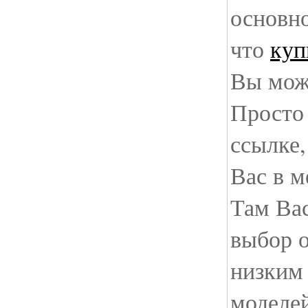
основно
что
куп
Вы мож
Просто 
ссылке,
Вас в м
Там Ва
выбор 
низким
моделей