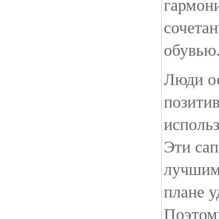
гармони
сочетан
обувью
Люди о
позити
использ
Эти са
лучшим
плане у
Поэтому