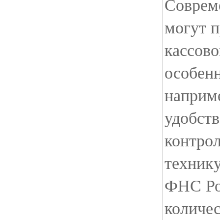
Соврем
могут п
кассово
особен
наприме
удобств
контро
техник
ФНС Ро
количес