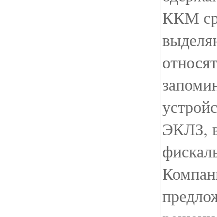
ККМ ср
выделяю
относят
запоми
устрой
ЭКЛЗ, в
фискал
Компани
предло