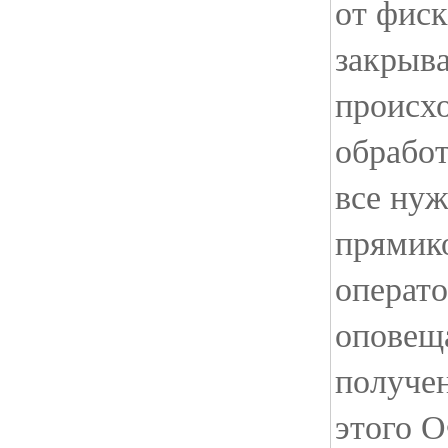
от фис
закрыва
происх
обработ
все ну
прямик
операто
оповеща
получен
этого 