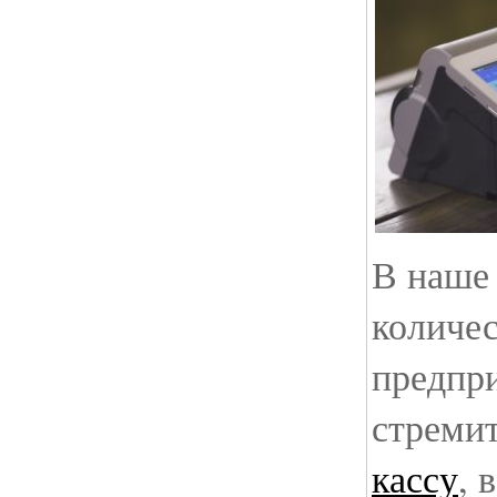
В наше
количе
предпр
стреми
кассу
, 