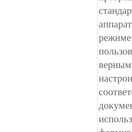
станда
аппарат
режиме 
пользов
верным
настрои
соответ
докумен
использ
формир