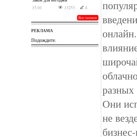
популяр
15.01
13253
4
введени
онлайн
РЕКЛАМА
Подождите.
влияние
широча
облачно
разных 
Они исп
не везд
бизнес-