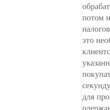
обрабат
потом н
налогов
это нео
клиент
указан
покупа
секунд
для пр
одержа