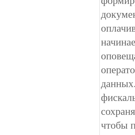
докумен
оплачив
начинае
оповеща
операт
данных.
фискал
сохраня
чтобы 