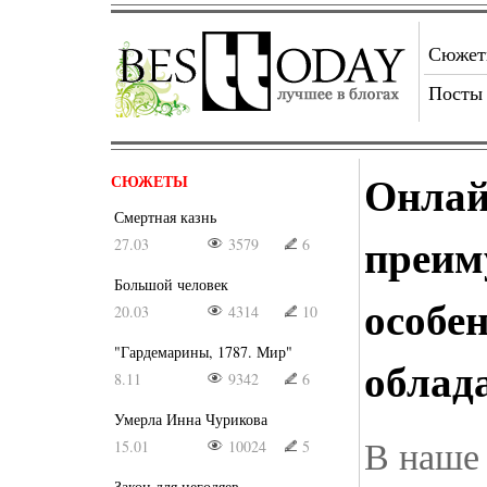
Сюже
Посты
Онлай
СЮЖЕТЫ
Смертная казнь
преим
27.03
3579
6
Большой человек
особе
20.03
4314
10
"Гардемарины, 1787. Мир"
облад
8.11
9342
6
Умерла Инна Чурикова
В наше
15.01
10024
5
Закон для негодяев