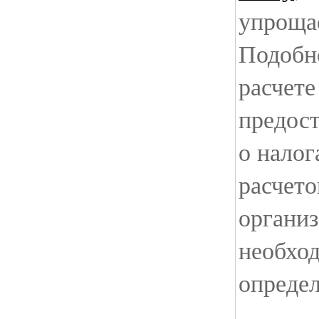
упроща
Подобно
расчете
предос
о налог
расчет
организ
необхо
опреде