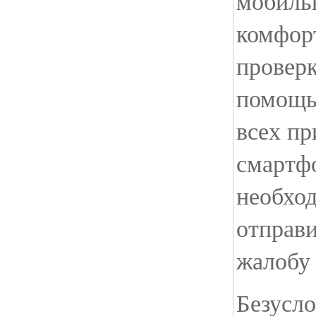
мобиль
комфорт
проверк
помощь
всех п
смартфо
необхо
отправ
жалобу
Безусло