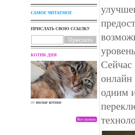
улучше
САМОЕ ЧИТАЕМОЕ
предос
ПРИСЛАТЬ СВОЮ ССЫЛКУ
возмож
уровен
КОТИК ДНЯ
Сейчас 
онлайн 
одним и
перекл
от
милые котики
от
drunktwi
техноло