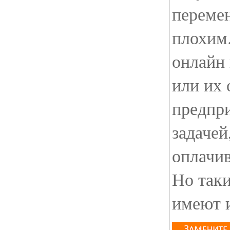
переме
плохим.
онлайн 
или их 
предпр
задачей
оплачив
Но таки
имеют 