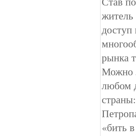
Став по
житель 
доступ 
многоо
рынка т
Можно л
любом 
страны:
Петропа
«бить в