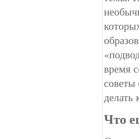
необыч
которы
образо
«подво
время с
советы 
делать 
Что е