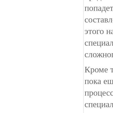
попадет
составл
этого н
специа
сложног
Кроме т
пока ещ
процес
специа