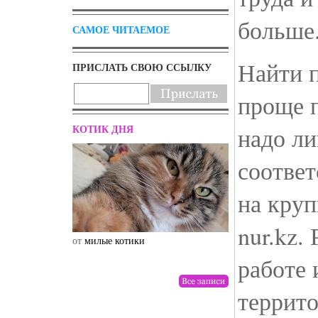
больше
САМОЕ ЧИТАЕМОЕ
Найти 
ПРИСЛАТЬ СВОЮ ССЫЛКУ
проще п
КОТИК ДНЯ
надо ли
соотве
на кру
nur.kz.
от
милые котики
от
drunktwi
работе 
террит