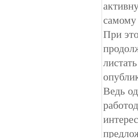
активн
самому 
При эт
продол
листать
опубли
Ведь о
работод
интере
предлож