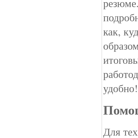
резюме.
подробн
как, ку
образом
итогов
работод
удобно!
Помо
Для тех