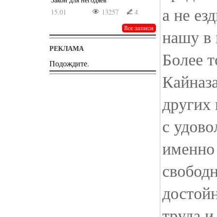
а не ез
15.01
13257
4
нашу в
РЕКЛАМА
Более т
Подождите.
Кайназа
других
с удово
именно 
свободн
достой
труда и