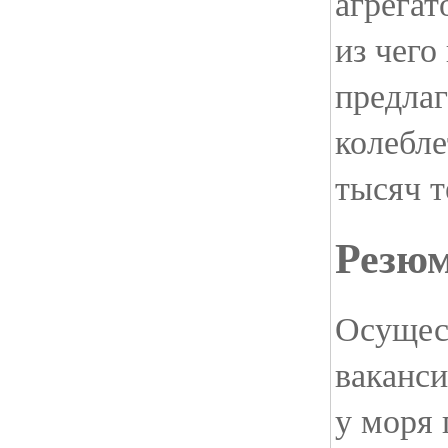
агрегат
из чего
предла
колебле
тысяч т
Резю
Осущес
ваканси
у моря 