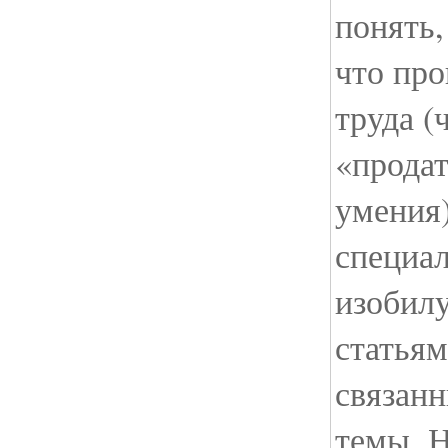
понять,
что про
труда (
«продат
умения)
специа
изобил
статьям
связанн
темы. Н