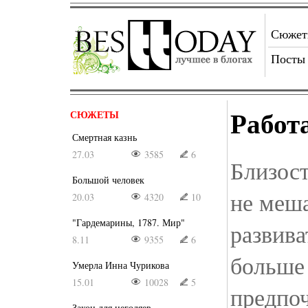
Сюже
Посты
Работ
СЮЖЕТЫ
Смертная казнь
27.03
3585
6
Близос
Большой человек
не меша
20.03
4320
10
"Гардемарины, 1787. Мир"
развива
8.11
9355
6
больше
Умерла Инна Чурикова
15.01
10028
5
предпоч
Закон для негодяев