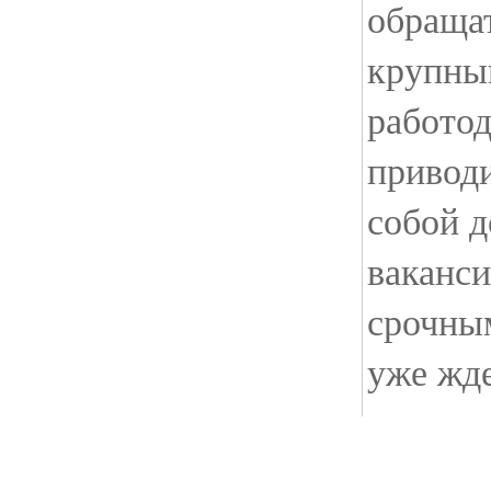
обращат
крупны
работод
приводи
собой д
ваканси
срочным
уже жде