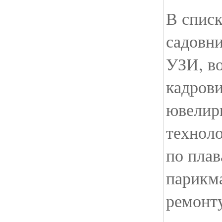
В списк
садовни
УЗИ, во
кадров
ювелир
техноло
по плав
парикма
ремонт