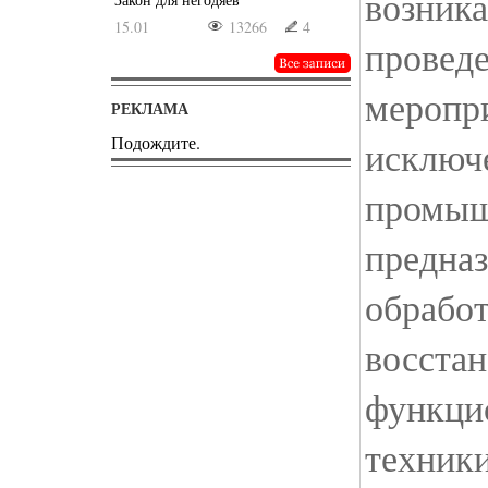
возника
15.01
13266
4
провед
меропр
РЕКЛАМА
Подождите.
исключ
промыш
предна
обрабо
восста
функци
техник