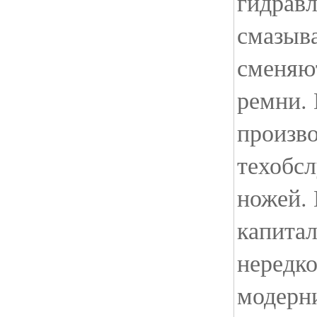
гидравл
смазыв
сменяю
ремни. 
произво
техобсл
ножей. 
капита
нередко
модерни