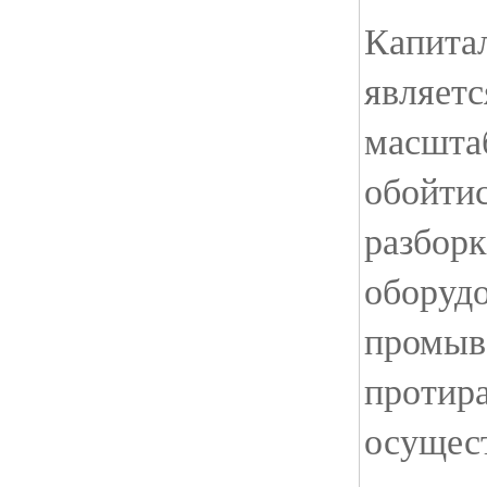
Капита
являет
масшта
обойтис
разбор
оборудо
промыв
протир
осущес