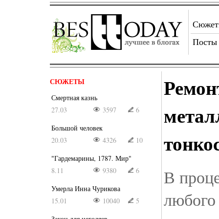
Сюже
Посты
Ремон
СЮЖЕТЫ
Смертная казнь
метал
27.03
3597
6
Большой человек
тонко
20.03
4326
10
"Гардемарины, 1787. Мир"
8.11
9380
6
В проце
Умерла Инна Чурикова
любого
15.01
10040
5
Закон для негодяев