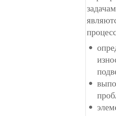
задачам
являют
процес
опре
изно
подв
выпо
проб
элем