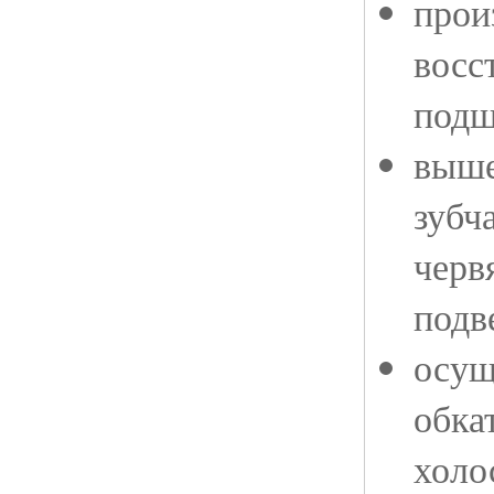
прои
восс
подш
выше
зубч
черв
подв
осущ
обка
холо