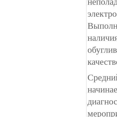
неполад
электр
Выполн
наличия
обуглив
качеств
Средн
начинае
диагно
меропр