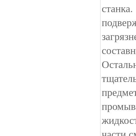
станка
подвер
загрязн
состав
Осталь
тщател
предме
промыв
жидкос
части с