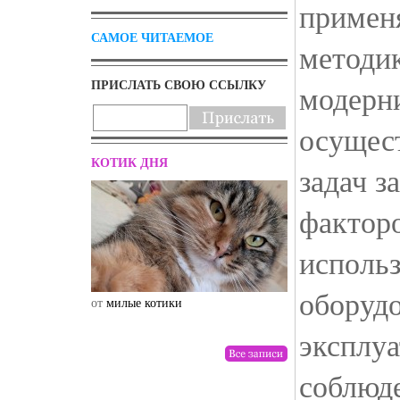
примен
САМОЕ ЧИТАЕМОЕ
методи
ПРИСЛАТЬ СВОЮ ССЫЛКУ
модерни
осущес
КОТИК ДНЯ
задач з
фактор
исполь
оборудо
от
милые котики
от
drunktwi
эксплуа
соблюд