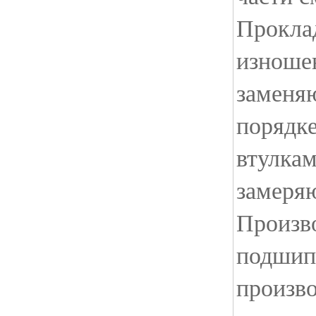
Прокла
изноше
заменяю
порядк
втулкам
замеряю
Произв
подшип
произво