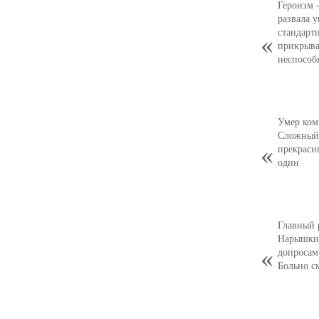
Героизм 
развала 
стандарт
прикрыва
неспособ
Умер ком
Сложный,
прекрасн
один
Главный 
Нарышкин
допросам
Больно с