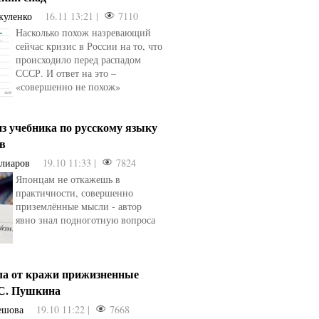
куленко
16.11 13:21 |
7110
Насколько похож назревающий
сейчас кризис в России на то, что
происходило перед распадом
СССР. И ответ на это –
«совершенно не похож»
з учебника по русскому языку
ев
Алиаров
19.10 11:33 |
7824
Японцам не откажешь в
практичности, совершенно
приземлённые мысли - автор
явно знал подноготную вопроса
ла от кражи прижизненные
.С. Пушкина
ешова
19.10 11:22 |
7668