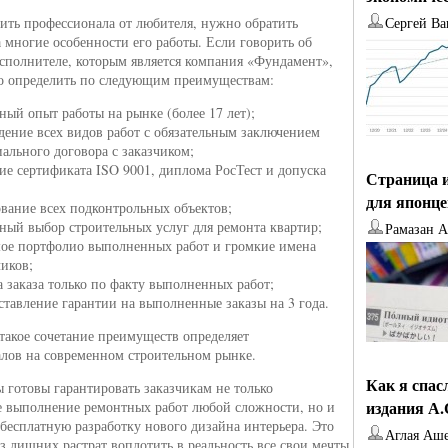
ить профессионала от любителя, нужно обратить
Сергей Ва
 многие особенности его работы. Если говорить об
сполнителе, которым является компания «Фундамент»,
о определить по следующим преимуществам:
ный опыт работы на рынке (более 17 лет);
дение всех видов работ с обязательным заключением
ального договора с заказчиком;
ие сертификата ISO 9001, диплома РосТест и допуска
Страница и
для японц
ование всех подконтрольных объектов;
ный выбор строительных услуг для ремонта квартир;
Рамазан 
ое портфолио выполненных работ и громкие имена
чиков;
а заказа только по факту выполненных работ;
ставление гарантии на выполненные заказы на 3 года.
такое сочетание преимуществ определяет
лов на современном строительном рынке.
Как я спас
 готовы гарантировать заказчикам не только
издания А
е выполнение ремонтных работ любой сложности, но и
бесплатную разработку нового дизайна интерьера. Это
Аглая Аш
ез лишних растрат воплотить в реальность все свои мечты