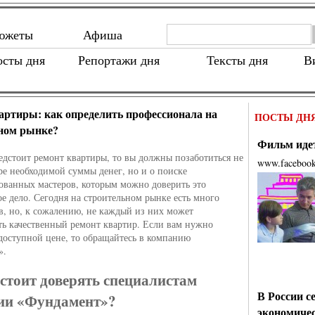
южеты
Афиша
осты дня
Репортажи дня
Тексты дня
В
артиры: как определить профессионала на
ПОСТЫ ДН
ном рынке?
Фильм идет
едстоит ремонт квартиры, то вы должны позаботиться не
www.faceboo
оре необходимой суммы денег, но и о поиске
ванных мастеров, которым можно доверить это
ое дело. Сегодня на строительном рынке есть много
в, но, к сожалению, не каждый из них может
ть качественный ремонт квартир. Если вам нужно
 доступной цене, то обращайтесь в компанию
».
стоит доверять специалистам
В России с
ии «Фундамент»?
экономиче