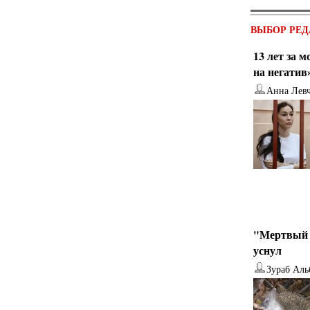
ВЫБОР РЕД
13 лет за 
на негатив
Анна Лев
"Мертвый 
уснул
Зураб Аль