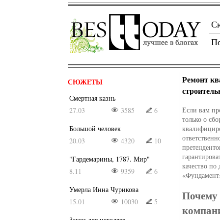
С
П
Ремонт кв
СЮЖЕТЫ
строитель
Смертная казнь
Если вам пр
27.03
3585
6
только о сб
Большой человек
квалифициро
ответственн
20.03
4320
10
претенденто
гарантирова
"Гардемарины, 1787. Мир"
качество по
8.11
9359
6
«Фундамент
Умерла Инна Чурикова
Почему 
15.01
10030
5
компан
Закон для негодяев