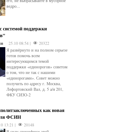
его, не выбрасывайте в мусорное
ведро...
 с системой поддержки
ов"
ов
25.10 08:54 |
20322
Я развёрнуто и на полном серьезе
готов помочь всем
интересующимся темой
поддержки «единорогов» советом
о том, что не так с нашими
«единорогами». Совет можно
получить по адресу г. Москва,
Лефортовский Вал, д. 5 а/я 201,
ФКУ СИЗО-2
 политзаключенных как новая
для ФСИН
10 13:21 |
20148
В силу специфики этой