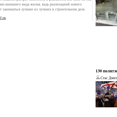
ию внешнего вида жилья, ведь реализацией нового
ут заниматься лучшие из лучших в строительном деле.
f.ru
130 политз
Стас Дми
от
Наталья Верхова
от
Ирина Ин