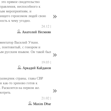
- это прямое свидетельство
управления, неспособного к
ным мероприятиям, и
ющего героизмом людей свою
ность к чему угодно.
24.12 |
Анатолий Несмиян
ментатор Василий Уткин.
 понтовитый, с гонором и
ым русским языком. Он такой был
19.03 |
Аркадий Кайданов
разведчик страны, глава СВР
 как-то хреново готов к
. Расколется на первом же.
мотреть
21.02 |
Maxim Dbar