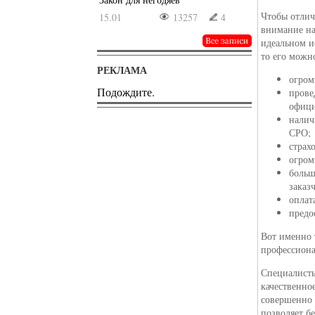
Чтобы отлич
15.01
13257
4
внимание на
идеальном и
то его можн
РЕКЛАМА
огром
Подождите.
прове
офици
налич
СРО;
страх
огром
больш
заказ
оплат
предо
Вот именно 
профессиона
Специалисты
качественно
совершенно 
позволяет б