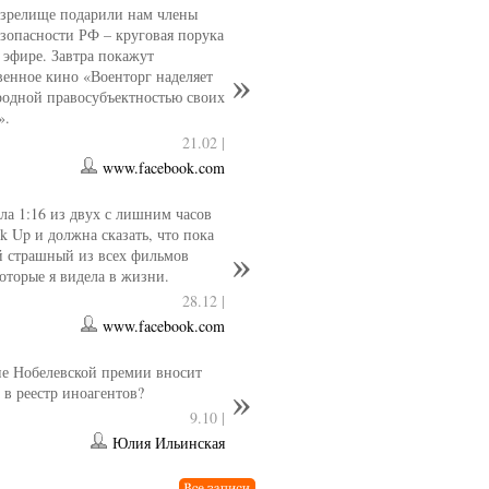
 зрелище подарили нам члены
езопасности РФ – круговая порука
 эфире. Завтра покажут
венное кино «Военторг наделяет
одной правосубъектностью своих
».
21.02 |
www.facebook.com
ла 1:16 из двух с лишним часов
k Up и должна сказать, что пока
й страшный из всех фильмов
которые я видела в жизни.
28.12 |
www.facebook.com
е Нобелевской премии вносит
 в реестр иноагентов?
9.10 |
Юлия Ильинская