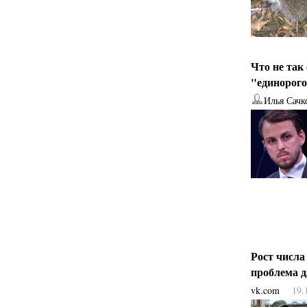
Что не так
"единорог
Илья Сачк
Рост числа
проблема 
vk.com
19.