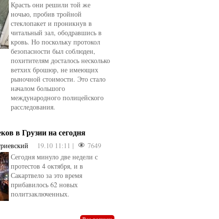
Красть они решили той же
ночью, пробив тройной
стеклопакет и проникнув в
читальный зал, ободравшись в
кровь. Но поскольку протокол
безопасности был соблюден,
похитителям досталось несколько
ветхих брошюр, не имеющих
рыночной стоимости. Это стало
началом большого
международного полицейского
расследования.
еков в Грузии на сегодня
триевский
19.10 11:11 |
7649
Сегодня минуло две недели с
овели
от
kotyaravesel
от
Анна Бойко
протестов 4 октября, и в
Сакартвело за это время
прибавилось 62 новых
политзаключенных.