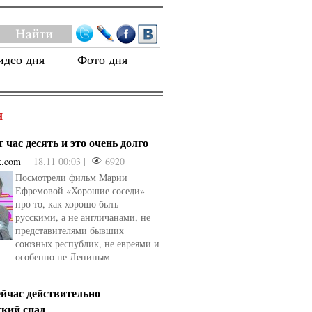
идео дня
Фото дня
Я
 час десять и это очень долго
k.com
18.11 00:03 |
6920
Посмотрели фильм Марии
Ефремовой «Хорошие соседи»
про то, как хорошо быть
русскими, а не англичанами, не
представителями бывших
союзных республик, не евреями и
особенно не Лениным
ейчас действительно
ский спад