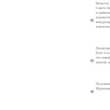
Нечастое
Совета б
в прямом
художест
междунар
клиентов
Посмотре
Don’t Loo
это самы
ужасов, 
Получени
Муратова