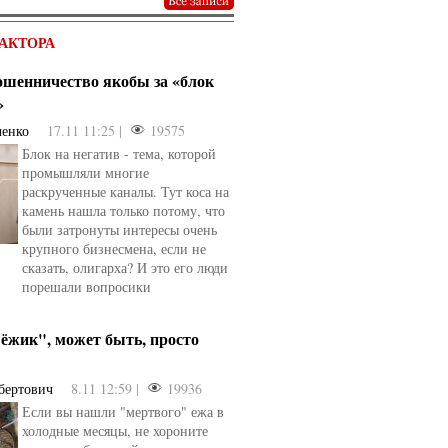
АКТОРА
мошенничество якобы за «блок
»
ченко
17.11 11:25 |
19575
Блок на негатив - тема, которой
промышляли многие
раскрученные каналы. Тут коса на
камень нашла только потому, что
были затронуты интересы очень
крупного бизнесмена, если не
сказать, олигарха? И это его люди
порешали вопросики
ёжик", может быть, просто
бертович
8.11 12:59 |
19936
Если вы нашли "мертвого" ежа в
холодные месяцы, не хороните