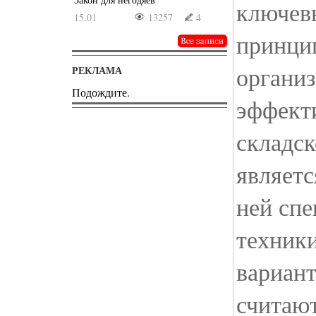
ключев
15.01
13257
4
принци
органи
РЕКЛАМА
Подождите.
эффект
складс
являетс
ней сп
техник
вариан
считаю