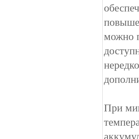
обеспе
повыше
можно 
доступн
нередк
дополн
При ми
темпера
аккумул