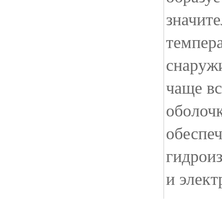
значит
темпера
снаружи
чаще в
оболочк
обеспе
гидрои
и элект