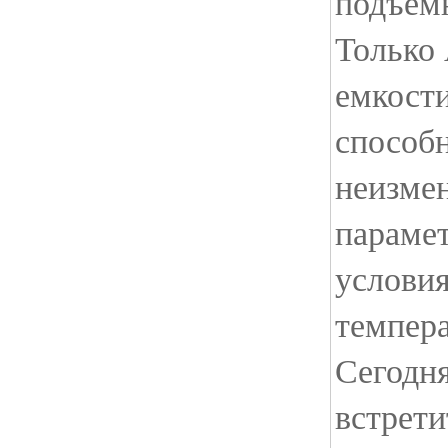
подъем
Только
емкости
способ
неизме
параме
услови
темпера
Сегодн
встрети