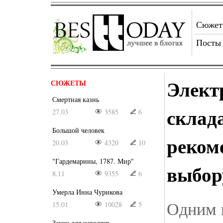
Сюже
Посты
Элект
СЮЖЕТЫ
Смертная казнь
склад
27.03
3585
6
Большой человек
реком
20.03
4320
10
"Гардемарины, 1787. Мир"
выбор
8.11
9355
6
Умерла Инна Чурикова
Одним 
15.01
10028
5
Закон для негодяев