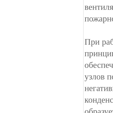
вентил
пожарн
При раб
принци
обеспеч
узлов п
негатив
конденс
образуе