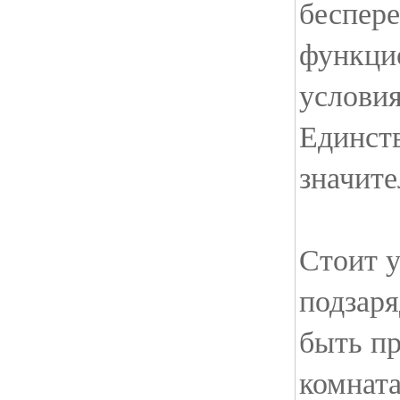
беспер
функци
услови
Единст
значите
Стоит у
подзар
быть п
комнат