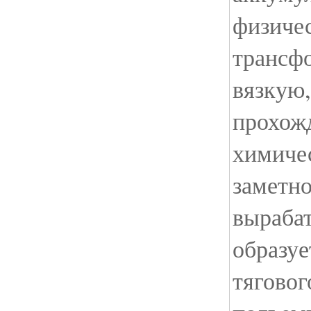
физичес
трансфо
вязкую,
прохожд
химиче
заметно
выраба
образуе
тяговог