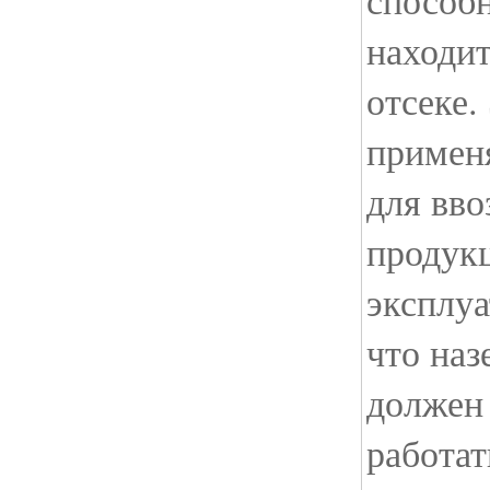
находит
отсеке.
примен
для вво
продук
эксплу
что на
должен
работат