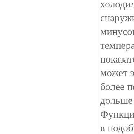
холодил
снаруж
минусо
темпер
показат
может э
более п
дольше
Функци
в подо