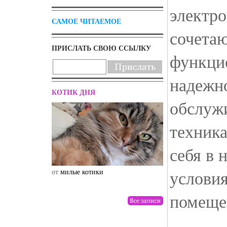
электро
САМОЕ ЧИТАЕМОЕ
сочетаю
ПРИСЛАТЬ СВОЮ ССЫЛКУ
функци
надежно
КОТИК ДНЯ
обслуж
техника
себя в 
условия
от
милые котики
от
drunktwi
помеще