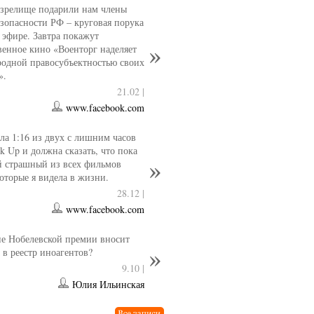
 зрелище подарили нам члены
езопасности РФ – круговая порука
 эфире. Завтра покажут
венное кино «Военторг наделяет
одной правосубъектностью своих
».
21.02 |
www.facebook.com
ла 1:16 из двух с лишним часов
k Up и должна сказать, что пока
й страшный из всех фильмов
которые я видела в жизни.
28.12 |
www.facebook.com
е Нобелевской премии вносит
 в реестр иноагентов?
9.10 |
Юлия Ильинская