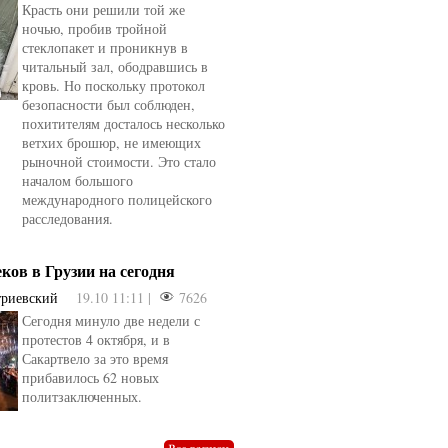
Красть они решили той же
ночью, пробив тройной
стеклопакет и проникнув в
читальный зал, ободравшись в
кровь. Но поскольку протокол
безопасности был соблюден,
похитителям досталось несколько
ветхих брошюр, не имеющих
рыночной стоимости. Это стало
началом большого
международного полицейского
расследования.
еков в Грузии на сегодня
триевский
19.10 11:11 |
7626
Сегодня минуло две недели с
овели
от
kotyaravesel
от
Анна Бойко
протестов 4 октября, и в
Сакартвело за это время
прибавилось 62 новых
политзаключенных.