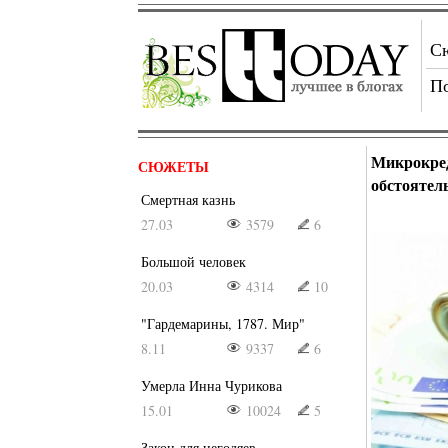
С
П
Микрокре
СЮЖЕТЫ
обстоятел
Смертная казнь
27.03
3579
6
Большой человек
20.03
4314
10
"Гардемарины, 1787. Мир"
8.11
9337
6
Умерла Инна Чурикова
15.01
10024
5
Закон для негодяев