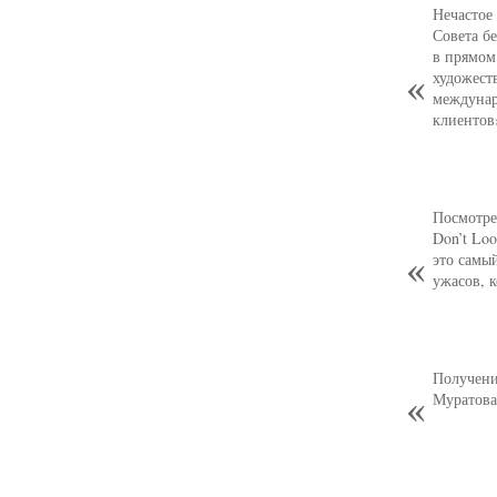
Нечастое
Совета б
в прямом
художест
междунар
клиентов
Посмотре
Don’t Loo
это самы
ужасов, 
Получени
Муратова