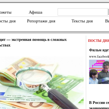
южеты
Афиша
осты дня
Репортажи дня
Тексты дня
В
дит — экстренная помощь в сложных
ПОСТЫ ДН
ьствах
Фильм идет
www.faceboo
В России с
экономиче