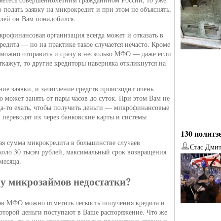
о подать заявку на микрокредит и при этом не объяснять,
елей он Вам понадобился.
крофинансовая организация всегда может и отказать в
редита — но на практике такое случается нечасто. Кроме
у можно отправить и сразу в несколько МФО — даже если
откажут, то другие кредиторы наверняка откликнутся на
ние заявки, и зачисление средств происходит очень
о может занять от пары часов до суток. При этом Вам не
да-то ехать, чтобы получить деньги — микрофинансовые
 переводят их через банковские карты и системы
130 политз
я сумма микрокредита в большинстве случаев
Стас Дми
около 30 тысяч рублей, максимальный срок возвращения
месяца.
от
Наталья Верхова
от
Ирина Ин
 у микрозаймов недостатки?
в МФО можно отметить легкость получения кредита и
 которой деньги поступают в Ваше распоряжение. Что же