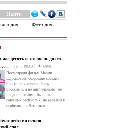
идео дня
Фото дня
Я
 час десять и это очень долго
k.com
18.11 00:03 |
6898
Посмотрели фильм Марии
Ефремовой «Хорошие соседи»
про то, как хорошо быть
русскими, а не англичанами, не
представителями бывших
союзных республик, не евреями и
особенно не Лениным
ейчас действительно
ский спад