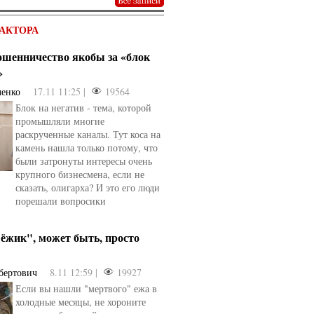
АКТОРА
мошенничество якобы за «блок
»
ченко
17.11 11:25 |
19564
Блок на негатив - тема, которой
промышляли многие
раскрученные каналы. Тут коса на
камень нашла только потому, что
были затронуты интересы очень
крупного бизнесмена, если не
сказать, олигарха? И это его люди
порешали вопросики
ёжик", может быть, просто
бертович
8.11 12:59 |
19927
Если вы нашли "мертвого" ежа в
холодные месяцы, не хороните