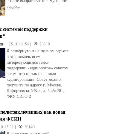
его, не выбрасывайте в мусорное
ведро...
 с системой поддержки
ов"
ов
25.10 08:54 |
20310
Я развёрнуто и на полном серьезе
готов помочь всем
интересующимся темой
поддержки «единорогов» советом
о том, что не так с нашими
«единорогами». Совет можно
получить по адресу г. Москва,
Лефортовский Вал, д. 5 а/я 201,
ФКУ СИЗО-2
 политзаключенных как новая
для ФСИН
10 13:21 |
20140
В силу специфики этой