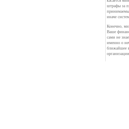
касается ми
штрафы за п
принимаемых
иначе систе
Конечно, ми
Ваше финанс
сами не знае
именно о не
ближайшее в
организации