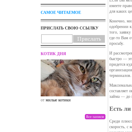
имеете прав
для каких ц
САМОЕ ЧИТАЕМОЕ
Конечно, ми
одобрении к
ПРИСЛАТЬ СВОЮ ССЫЛКУ
того, заявк
где-то Вам 
просьбу.
И рассмотре
КОТИК ДНЯ
быстро — эт
придется ку
организации
терминалов.
Максимальна
составляет 
займа — до 
от
милые котики
от
drunktwi
Есть ли
Среди плюсо
скорость, с