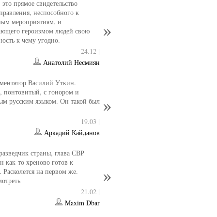
- это прямое свидетельство
управления, неспособного к
ным мероприятиям, и
ющего героизмом людей свою
ность к чему угодно.
24.12 |
Анатолий Несмиян
ментатор Василий Уткин.
 понтовитый, с гонором и
ым русским языком. Он такой был
19.03 |
Аркадий Кайданов
разведчик страны, глава СВР
 как-то хреново готов к
. Расколется на первом же.
мотреть
21.02 |
Maxim Dbar