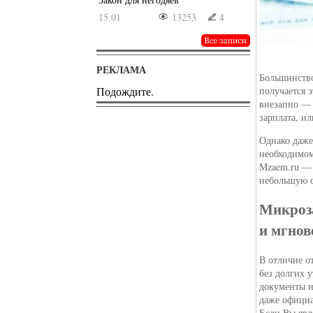
15.01
13253
4
РЕКЛАМА
Большинство
Подождите.
получается 
внезапно — 
зарплата, ил
Однако даже
необходимо
Mzaem.ru — 
небольшую с
Микроз
и мгнов
В отличие о
без долгих 
документы и
даже официа
Если Вы явл