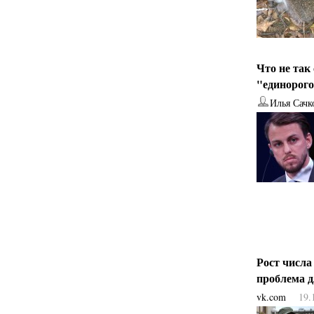
Что не так
"единорог
Илья Сачк
Рост числа
проблема 
vk.com
19.