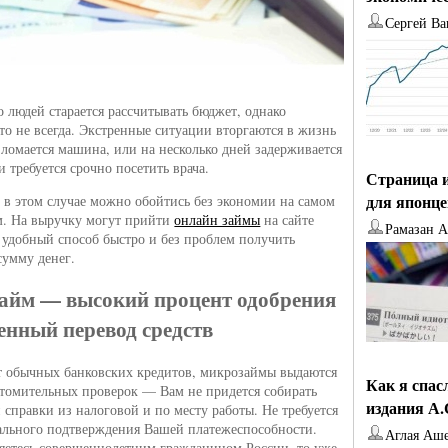
Сергей Ва
 людей старается рассчитывать бюджет, однако
это не всегда. Экстренные ситуации вторгаются в жизнь
ломается машина, или на несколько дней задерживается
и требуется срочно посетить врача.
Страница и
для японц
 в этом случае можно обойтись без экономии на самом
м. На выручку могут прийти
онлайн займы
на сайте
Рамазан 
удобный способ быстро и без проблем получить
умму денег.
айм — высокий процент одобрения
енный перевод средств
т обычных банковских кредитов, микрозаймы выдаются
Как я спас
утомительных проверок — Вам не придется собирать
издания А
 справки из налоговой и по месту работы. Не требуется
льного подтверждения Вашей платежеспособности.
Аглая Аш
яетесь совершеннолетним гражданином России, то уже