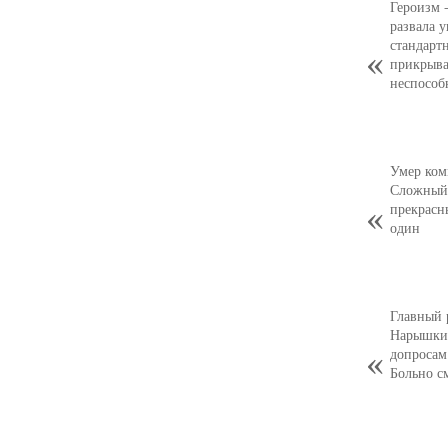
Героизм 
развала 
стандарт
прикрыва
неспособ
Умер ком
Сложный,
прекрасн
один
Главный 
Нарышкин
допросам
Больно с