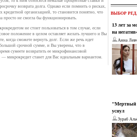
нусов, то к ним относятся немалые процентные ставки и
росрочку возврата долга. Однако если помнить о рисках,
 кредитной организацией, то становится понятно, что
ВЫБОР РЕД
ма просто не смогла бы функционировать.
13 лет за 
крокредитом не стоит пользоваться в том случае, если
на негатив
овое положение в целом оставляет желать лучшего и Вы
те, когда сможете вернуть долг. Если же речь идет
Анна Лев
большой срочной сумме, и Вы уверены, что в
ремя сумеете возвратить ее микрофинансовой
 — микрокредит станет для Вас идеальным вариантом.
"Мертвый 
уснул
Зураб Аль