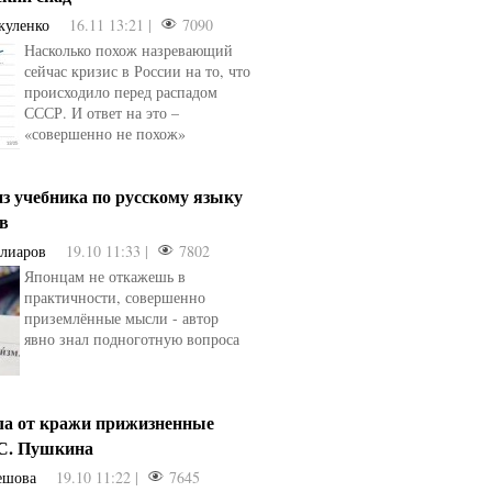
куленко
16.11 13:21 |
7090
Насколько похож назревающий
сейчас кризис в России на то, что
происходило перед распадом
СССР. И ответ на это –
«совершенно не похож»
з учебника по русскому языку
ев
Алиаров
19.10 11:33 |
7802
Японцам не откажешь в
практичности, совершенно
приземлённые мысли - автор
явно знал подноготную вопроса
ла от кражи прижизненные
.С. Пушкина
ешова
19.10 11:22 |
7645