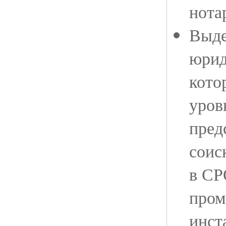
нота
Выде
юрид
кото
уров
пред
соис
в СР
пром
инст