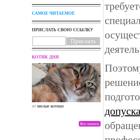
требует
САМОЕ ЧИТАЕМОЕ
специа
ПРИСЛАТЬ СВОЮ ССЫЛКУ
осущес
деятел
КОТИК ДНЯ
Поэтом
решени
подгот
от
милые котики
от
drunktwi
допуск
обраще
профес