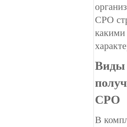
организ
СРО стр
какими
характе
Виды 
получ
СРО
В комп