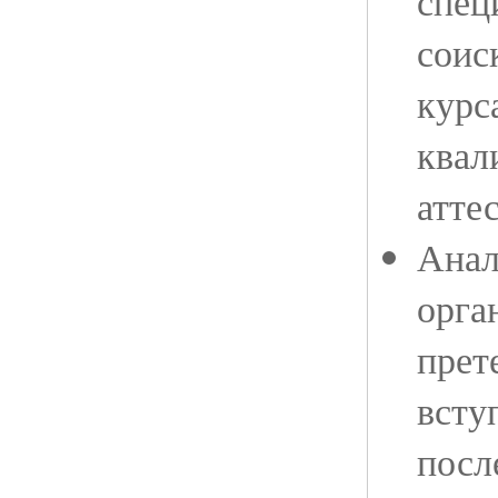
спец
соис
курс
квал
атте
Анал
орга
прет
всту
посл