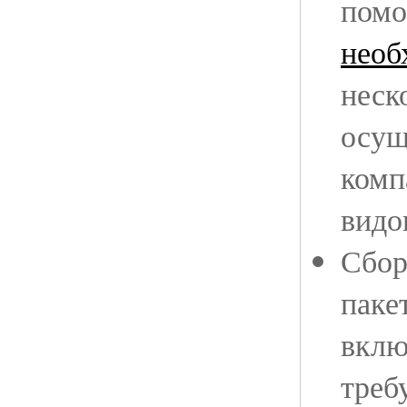
помо
необ
неск
осущ
комп
видо
Сбор
паке
вклю
треб