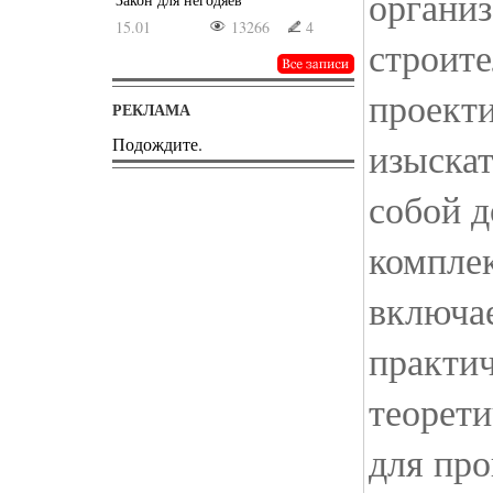
органи
15.01
13266
4
строите
проект
РЕКЛАМА
Подождите.
изыскат
собой 
компле
включа
практич
теорети
для пр