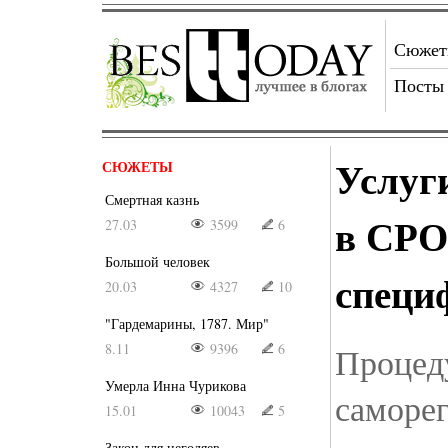
Сюже
Посты
Услуг
СЮЖЕТЫ
Смертная казнь
в СРО
27.03
3599
6
Большой человек
специ
20.03
4327
10
"Гардемарины, 1787. Мир"
8.11
9396
6
Процед
Умерла Инна Чурикова
саморе
15.01
10043
5
Закон для негодяев