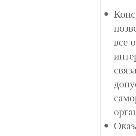
Конс
позв
все 
инте
связ
допу
само
орга
Оказ