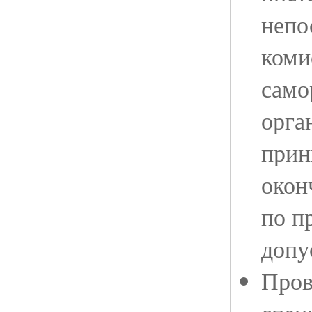
непо
коми
само
орга
при
окон
по п
допу
Пров