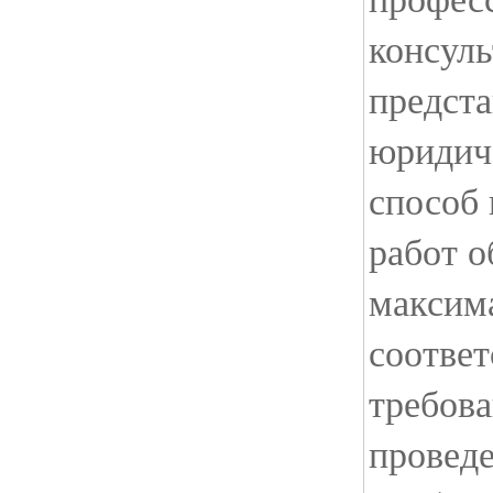
консуль
предст
юридич
способ
работ о
максима
соотве
требова
проведе