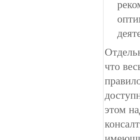
реко
опти
деят
Отдельн
что вес
правило
доступ
этом н
консал
имеющи