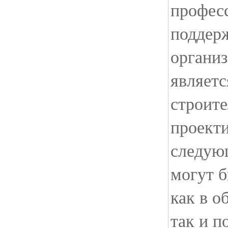
профес
поддер
органи
являетс
строите
проект
следую
могут б
как в о
так и п