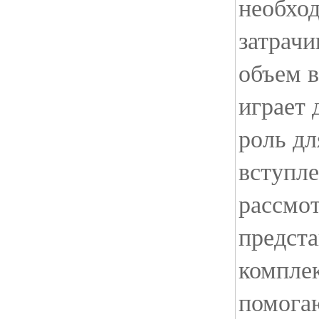
необхо
затрач
объем в
играет
роль дл
вступле
рассмот
предста
комплек
помога