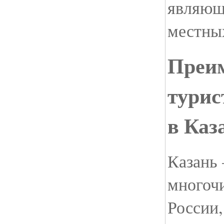
являющ
местны
Преи
турис
в Каз
Казань 
многоч
России