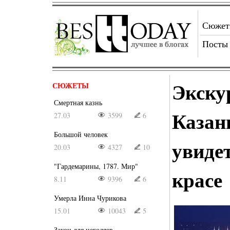
Сюже
Посты
Экску
СЮЖЕТЫ
Смертная казнь
Казан
27.03
3599
6
Большой человек
увидет
20.03
4327
10
"Гардемарины, 1787. Мир"
красе
8.11
9396
6
Умерла Инна Чурикова
15.01
10043
5
Закон для негодяев