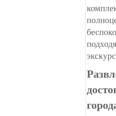
комплек
полноц
беспоко
подходя
экскурс
Развл
досто
город