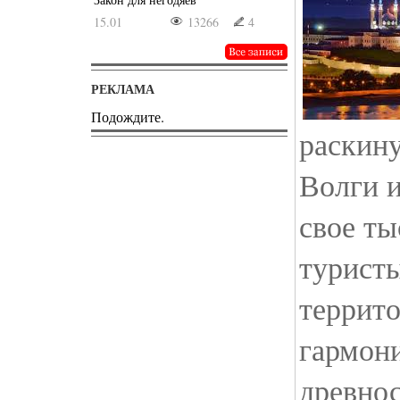
15.01
13266
4
РЕКЛАМА
Подождите.
раскину
Волги 
свое ты
туристы
террит
гармон
древнос