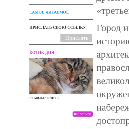
«третье
САМОЕ ЧИТАЕМОЕ
Город 
ПРИСЛАТЬ СВОЮ ССЫЛКУ
истори
архите
КОТИК ДНЯ
правос
велико
окруже
от
милые котики
от
drunktwi
набере
достоп