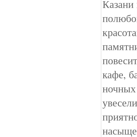
Казани 
полюбо
красот
памятни
повесит
кафе, б
ночных 
увесел
приятн
насыще