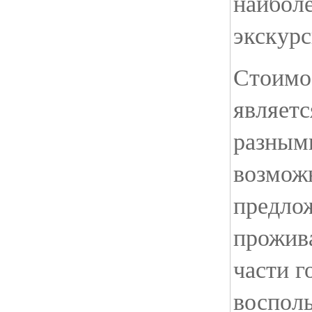
наибол
экскур
Стоимос
являетс
разным
возмож
предло
прожив
части г
воспол