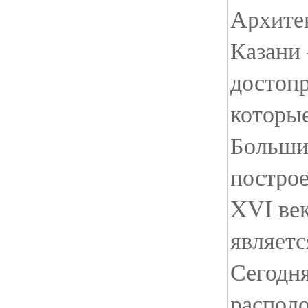
Архите
Казани 
достоп
которые
Больши
построе
XVI век
являетс
Сегодня
распол