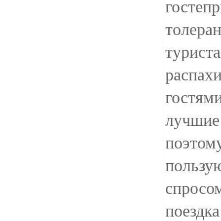
гостеп
толера
турист
распахи
гостями
лучшие
поэтом
пользу
спросом
поездка