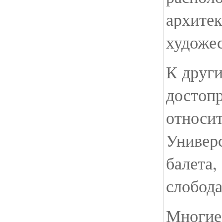
архите
художе
К друг
достоп
относит
Универс
балета,
слобода
Многие