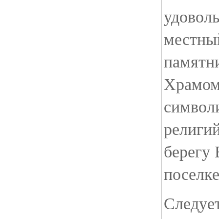
удовол
местны
памятн
Храмом
символи
религий
берегу
поселке
Следует