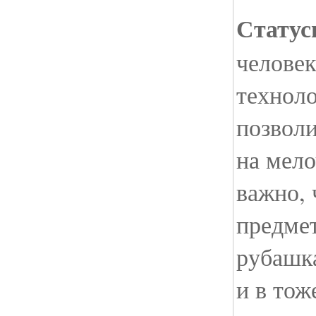
Статус
человек
технол
позволи
на мело
важно,
предмет
рубашк
и в тож