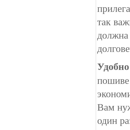
прилега
так важ
должна
долгове
Удобно
пошив
экономи
Вам ну
один ра