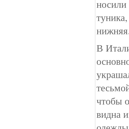
носили 
туника,
нижняя
В Итал
основно
украша
тесьмой
чтобы о
видна и
одежды