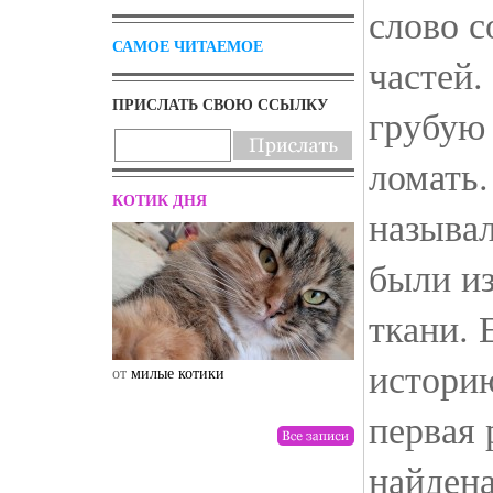
слово с
САМОЕ ЧИТАЕМОЕ
частей.
ПРИСЛАТЬ СВОЮ ССЫЛКУ
грубую 
ломать.
КОТИК ДНЯ
называ
были из
ткани. 
историю
от
милые котики
от
drunktwi
первая
найдена