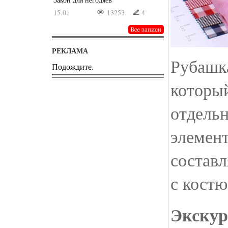
15.01
13253
4
РЕКЛАМА
Рубашка
Подождите.
которы
отдельн
элемент
составл
с кост
Экскур