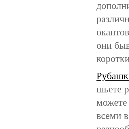
дополни
различ
окантов
они бы
коротк
Рубашки
шьете р
можете 
всеми в
разнооб