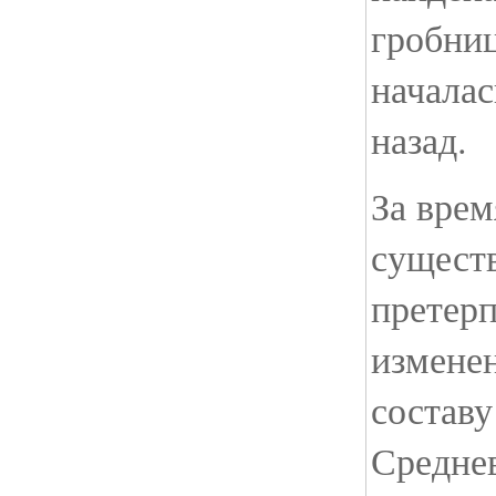
гробниц
началас
назад.
За врем
сущест
претерп
изменен
составу
Средне