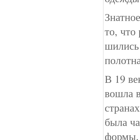
Знатное
то, что
шились 
полотна
В 19 ве
вошла в
странах
была ч
формы.