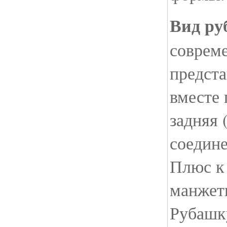
Вид ру
соврем
предст
вместе 
задняя 
соедине
Плюс к
манжет
Рубашк