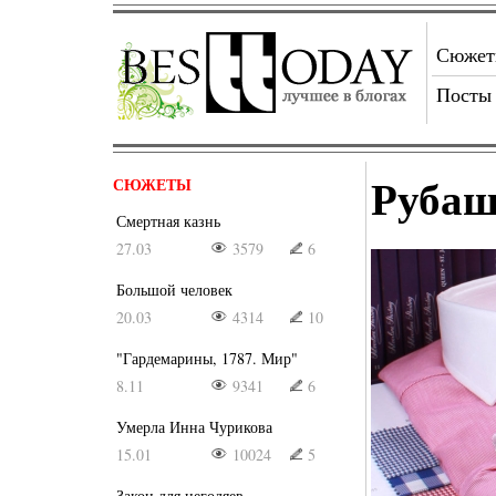
Сюже
Посты
Рубаш
СЮЖЕТЫ
Смертная казнь
27.03
3579
6
Большой человек
20.03
4314
10
"Гардемарины, 1787. Мир"
8.11
9341
6
Умерла Инна Чурикова
15.01
10024
5
Закон для негодяев