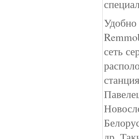
специал
Удобно 
Remmob
сеть се
распол
станци
Павелец
Новосл
Белорус
др. Так