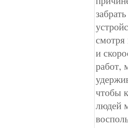
причине
забрать
устройс
смотря
и скор
работ, 
удержив
чтобы 
людей 
восполь