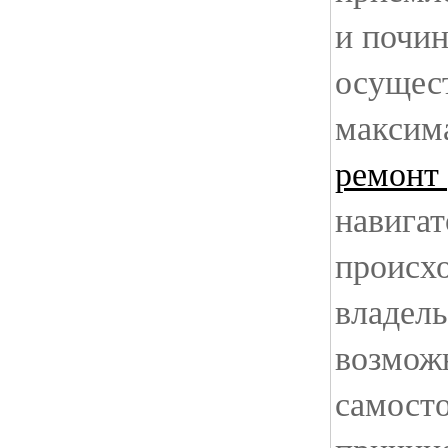
и почин
осущест
максим
ремонт 
навига
происхо
владель
возможн
самосто