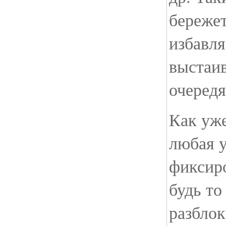
бережет
избавля
выстаив
очередя
Как уже
любая у
фиксир
будь то
разблок