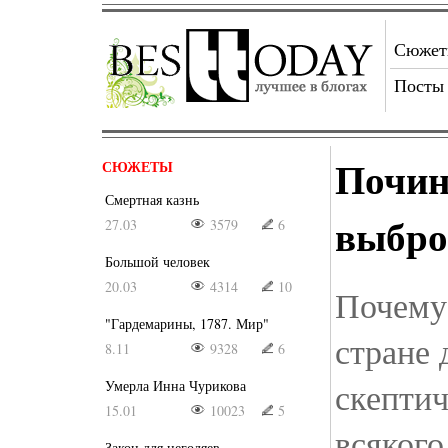
Сюже
Посты
Почин
СЮЖЕТЫ
Смертная казнь
выбро
27.03
3579
6
Большой человек
20.03
4314
10
Почему
"Гардемарины, 1787. Мир"
стране 
8.11
9328
6
скептич
Умерла Инна Чурикова
15.01
10023
5
всякого
Закон для негодяев