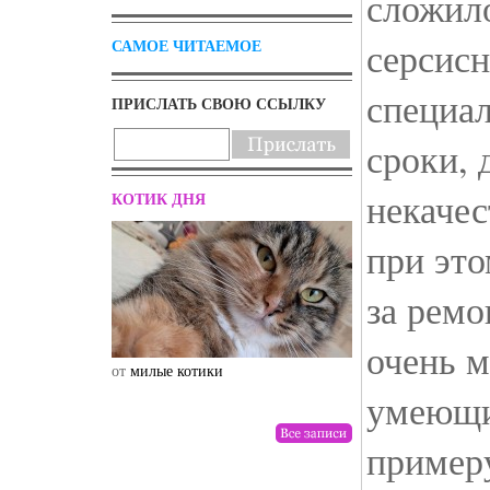
сложило
серсисн
САМОЕ ЧИТАЕМОЕ
специал
ПРИСЛАТЬ СВОЮ ССЫЛКУ
сроки, 
некачес
КОТИК ДНЯ
при эт
за ремо
очень м
от
милые котики
от
drunktwi
умеющи
примеру