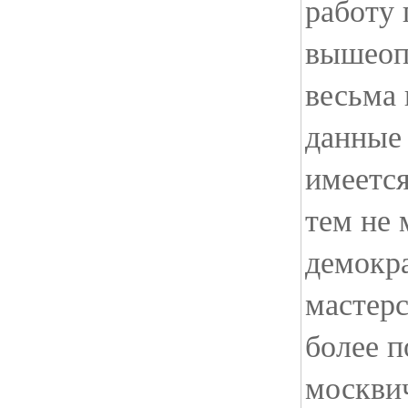
работу
вышеоп
весьма 
данные 
имеетс
тем не 
демокр
мастерс
более п
москви