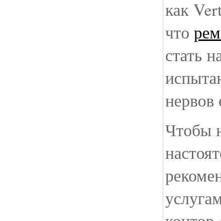
как Ver
что
рем
стать 
испыта
нервов 
Чтобы н
настоят
рекомен
услуга
контор-