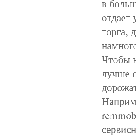
в больш
отдает 
торга, 
намног
Чтобы н
лучше о
дорожат
Наприм
remmob
сервисн