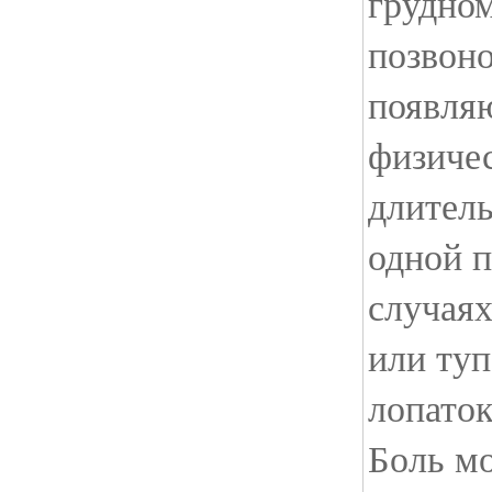
грудном
позвон
появля
физичес
длитель
одной п
случая
или туп
лопато
Боль м