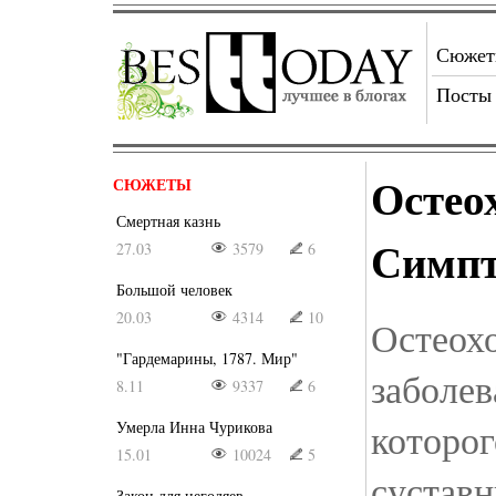
Сюже
Посты
Остео
СЮЖЕТЫ
Смертная казнь
Симп
27.03
3579
6
Большой человек
20.03
4314
10
Остеохо
"Гардемарины, 1787. Мир"
заболев
8.11
9337
6
которо
Умерла Инна Чурикова
15.01
10024
5
суставн
Закон для негодяев