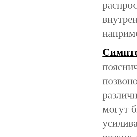
распрос
внутрен
наприме
Симпто
поясни
позвоно
различ
могут 
усилив
резких