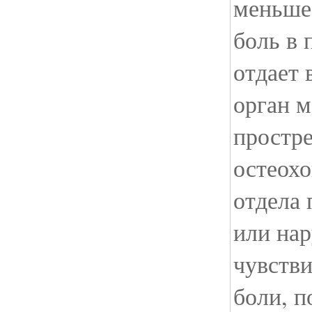
меньше.
боль в 
отдает 
орган м
простре
остеохо
отдела
или на
чувстви
боли, п