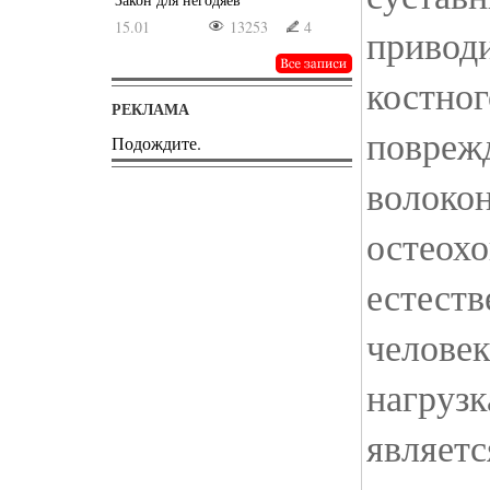
15.01
13253
4
привод
костног
РЕКЛАМА
повреж
Подождите.
волоко
остеохо
естеств
челове
нагрузк
являетс