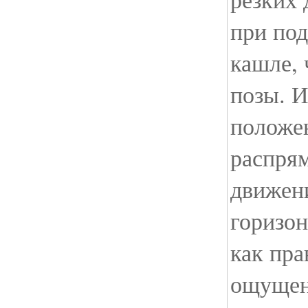
при под
кашле, 
позы. И
положе
распрям
движени
горизо
как пра
ощущен