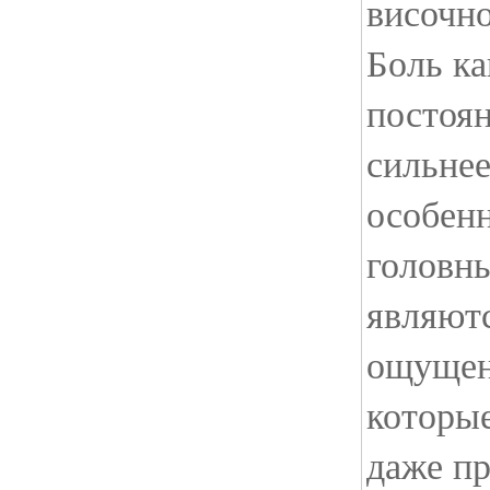
височно
Боль ка
постоян
сильне
особен
головн
являют
ощущени
которые
даже п