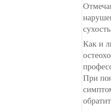
Отмеча
наруше
сухость
Как и л
остеохо
професс
При по
симпто
обратит