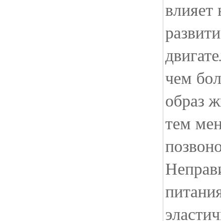
влияет 
развит
двигате
чем бо
образ ж
тем ме
позвоно
Неправ
питания
эластич