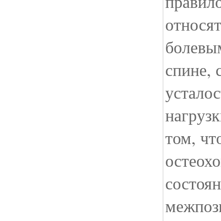
правило
относят
болевы
спине, 
усталос
нагрузк
том, чт
остеох
состоя
межпоз