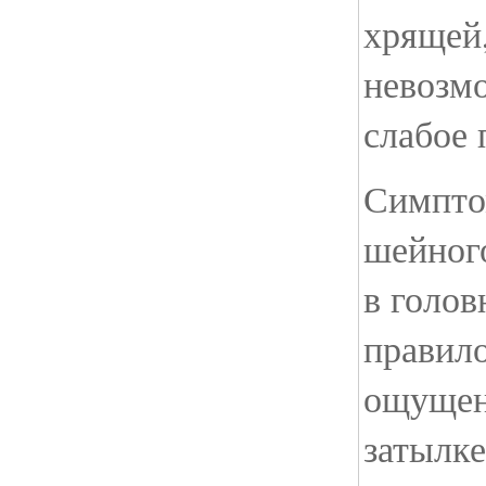
хрящей,
невозмо
слабое 
Симпто
шейног
в голов
правил
ощущен
затылке