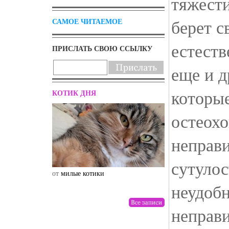
тяжести
берет с
САМОЕ ЧИТАЕМОЕ
естеств
ПРИСЛАТЬ СВОЮ ССЫЛКУ
еще и д
которые
КОТИК ДНЯ
остеохо
неправи
сутулос
от
милые котики
от
drunktwi
неудобн
неправи