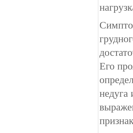
нагрузк
Симпто
грудног
достат
Его пр
определ
недуга 
выраже
признак