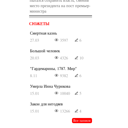
пытался сохранить власть, сменив
место президента на пост премьер-
министра
СЮЖЕТЫ
Смертная казнь
27.03
3597
6
Большой человек
20.03
4326
10
"Гардемарины, 1787. Мир"
8.11
9382
6
Умерла Инна Чурикова
15.01
10040
5
Закон для негодяев
15.01
13266
4