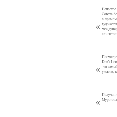
Нечастое
Совета б
в прямом
художест
междунар
клиентов
Посмотре
Don’t Loo
это самы
ужасов, 
Получени
Муратова