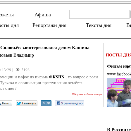
южеты
Афиша
осты дня
Репортажи дня
Тексты дня
В
Соловьёв заинтересовался делом Кашина
ловьев Владимир
ПОСТЫ ДН
Фильм идет
0 13:29 |
3198
www.faceboo
KSHN
 эмоции и пафос из письма
@
, то вопрос о роли
 Турчака в организации преступления остаётся.
ст ответ?
Обсудить в блоге автора
В России с