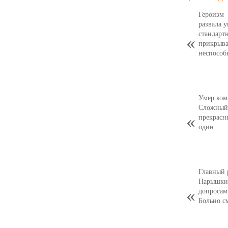
Героизм 
развала 
стандарт
прикрыва
неспособ
Умер ком
Сложный,
прекрасн
один
Главный 
Нарышкин
допросам
Больно с