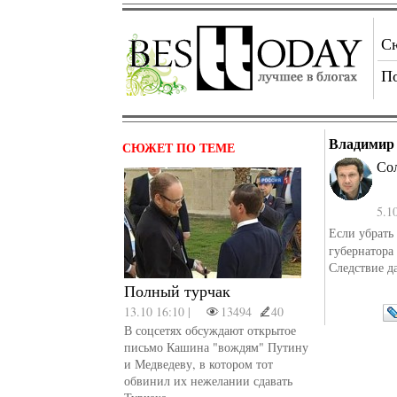
С
П
Владимир 
СЮЖЕТ ПО ТЕМЕ
Со
5.1
Если убрать
губернатора
Следствие да
Полный турчак
13.10 16:10 |
13494
40
В соцсетях обсуждают открытое
письмо Кашина "вождям" Путину
и Медведеву, в котором тот
обвинил их нежелании сдавать