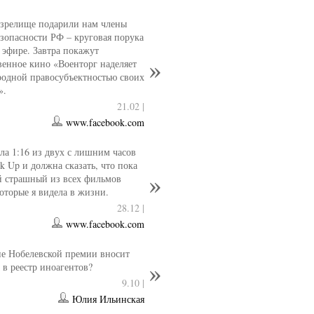
 зрелище подарили нам члены
езопасности РФ – круговая порука
 эфире. Завтра покажут
венное кино «Военторг наделяет
одной правосубъектностью своих
».
21.02 |
www.facebook.com
ла 1:16 из двух с лишним часов
k Up и должна сказать, что пока
й страшный из всех фильмов
которые я видела в жизни.
28.12 |
www.facebook.com
е Нобелевской премии вносит
 в реестр иноагентов?
9.10 |
Юлия Ильинская