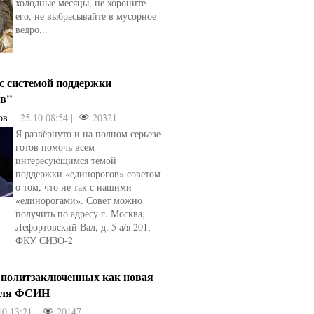
холодные месяцы, не хороните
его, не выбрасывайте в мусорное
ведро...
 с системой поддержки
ов"
ов
25.10 08:54 |
20321
Я развёрнуто и на полном серьезе
готов помочь всем
интересующимся темой
поддержки «единорогов» советом
о том, что не так с нашими
«единорогами». Совет можно
получить по адресу г. Москва,
Лефортовский Вал, д. 5 а/я 201,
ФКУ СИЗО-2
 политзаключенных как новая
для ФСИН
10 13:21 |
20147