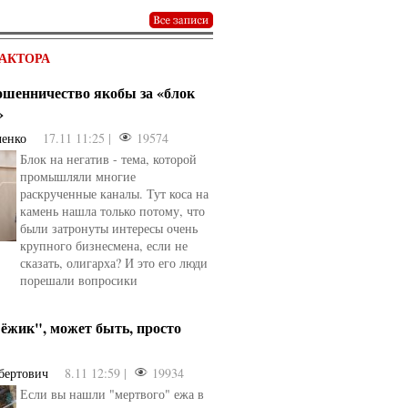
АКТОРА
мошенничество якобы за «блок
»
ченко
17.11 11:25 |
19574
Блок на негатив - тема, которой
промышляли многие
раскрученные каналы. Тут коса на
камень нашла только потому, что
были затронуты интересы очень
овели
от
kotyaravesel
от
Анна Бойко
крупного бизнесмена, если не
сказать, олигарха? И это его люди
порешали вопросики
ёжик", может быть, просто
бертович
8.11 12:59 |
19934
Если вы нашли "мертвого" ежа в