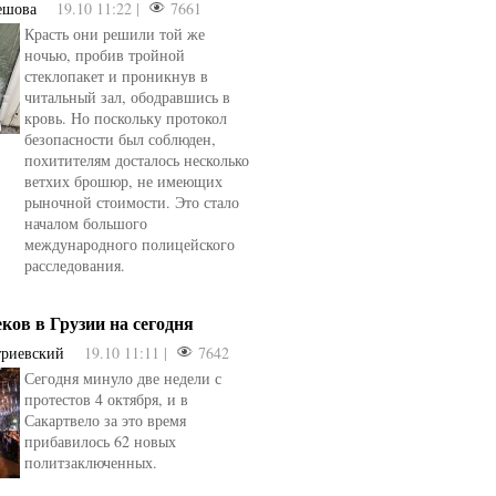
ешова
19.10 11:22 |
7661
Красть они решили той же
ночью, пробив тройной
стеклопакет и проникнув в
читальный зал, ободравшись в
кровь. Но поскольку протокол
безопасности был соблюден,
похитителям досталось несколько
ветхих брошюр, не имеющих
рыночной стоимости. Это стало
началом большого
международного полицейского
расследования.
еков в Грузии на сегодня
триевский
19.10 11:11 |
7642
Сегодня минуло две недели с
протестов 4 октября, и в
Сакартвело за это время
прибавилось 62 новых
политзаключенных.