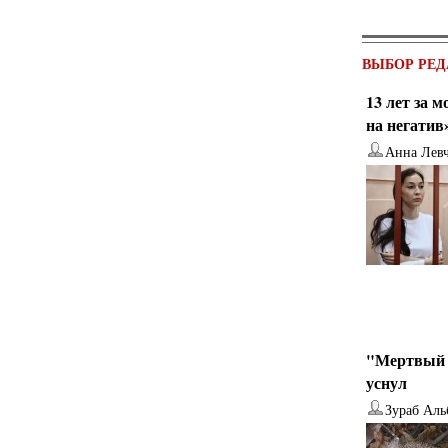
ВЫБОР РЕД
13 лет за 
на негатив
Анна Лев
от
Наталья Верхова
от
Ирина Ин
"Мертвый 
уснул
Зураб Аль