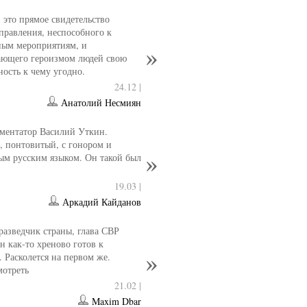
- это прямое свидетельство
управления, неспособного к
ным мероприятиям, и
ющего героизмом людей свою
ность к чему угодно.
24.12 |
Анатолий Несмиян
ментатор Василий Уткин.
 понтовитый, с гонором и
ым русским языком. Он такой был
19.03 |
Аркадий Кайданов
разведчик страны, глава СВР
 как-то хреново готов к
. Расколется на первом же.
мотреть
21.02 |
Maxim Dbar