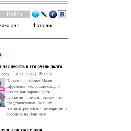
идео дня
Фото дня
Я
 час десять и это очень долго
k.com
18.11 00:03 |
6914
Посмотрели фильм Марии
Ефремовой «Хорошие соседи»
про то, как хорошо быть
русскими, а не англичанами, не
представителями бывших
союзных республик, не евреями и
особенно не Лениным
ейчас действительно