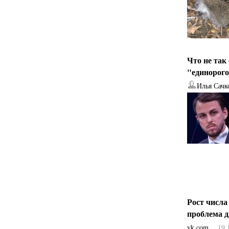
Что не так
"единорог
Илья Сачк
Рост числа
проблема 
vk.com
19.