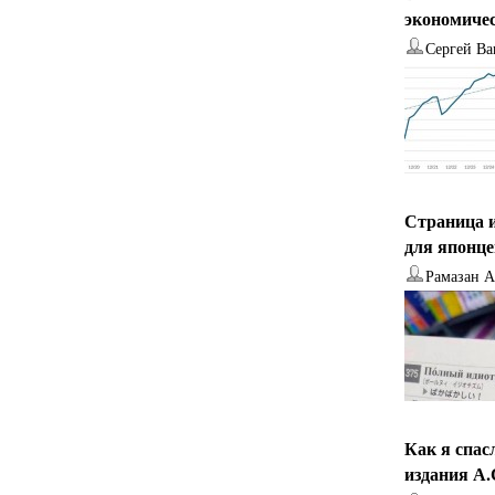
экономиче
Сергей Ва
Страница и
для японц
Рамазан 
Как я спас
издания А