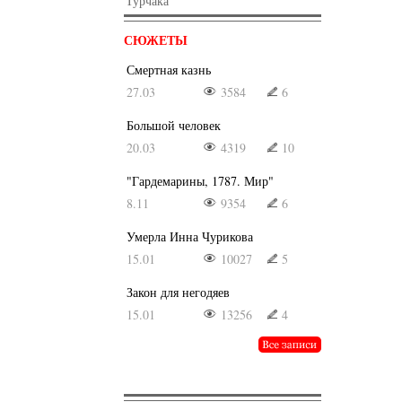
Турчака
СЮЖЕТЫ
Смертная казнь
27.03
3584
6
Большой человек
20.03
4319
10
"Гардемарины, 1787. Мир"
8.11
9354
6
Умерла Инна Чурикова
15.01
10027
5
Закон для негодяев
15.01
13256
4