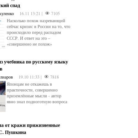
ский спад
куленко
16.11 13:21 |
7105
Насколько похож назревающий
сейчас кризис в России на то, что
происходило перед распадом
СССР. И ответ на это –
«совершенно не похож»
з учебника по русскому языку
ев
Алиаров
19.10 11:33 |
7818
Японцам не откажешь в
практичности, совершенно
приземлённые мысли - автор
явно знал подноготную вопроса
ла от кражи прижизненные
.С. Пушкина