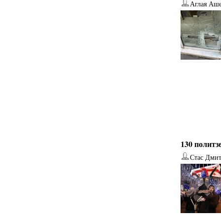
Аглая Аш
130 политз
Стас Дми