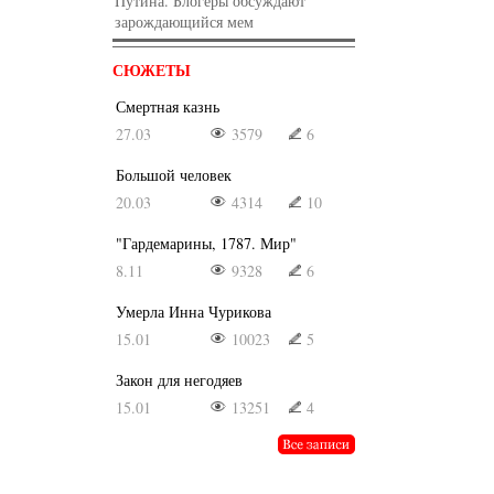
Путина. Блогеры обсуждают
зарождающийся мем
СЮЖЕТЫ
Смертная казнь
27.03
3579
6
Большой человек
20.03
4314
10
"Гардемарины, 1787. Мир"
8.11
9328
6
Умерла Инна Чурикова
15.01
10023
5
Закон для негодяев
15.01
13251
4