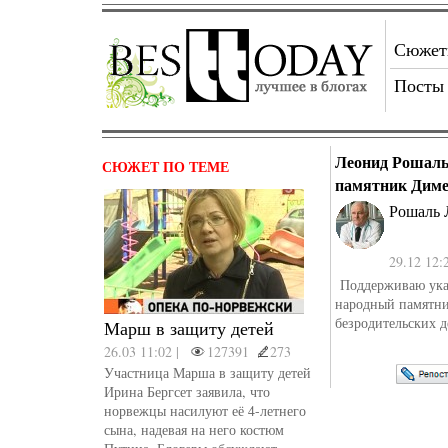
Сюже
Посты
Леонид Рошаль
СЮЖЕТ ПО ТЕМЕ
памятник Диме
Рошаль 
29.12 12:
Поддерживаю указ
народный памятни
безродительских д
Марш в защиту детей
26.03 11:02 |
127391
273
Участница Марша в защиту детей
Ирина Бергсет заявила, что
норвежцы насилуют её 4-летнего
сына, надевая на него костюм