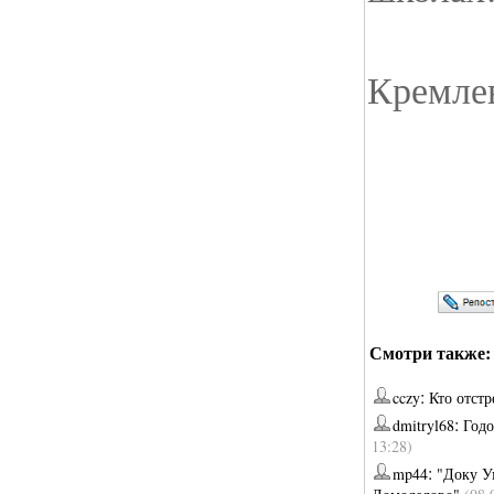
Кремлев
Смотри также:
:
cczy
Кто отст
:
dmitryl68
Годо
13:28)
:
mp44
"Доку Ум