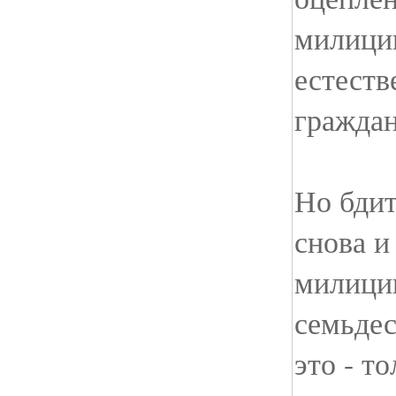
милици
естеств
граждан
Но бди
снова и
милици
семьдес
это - т