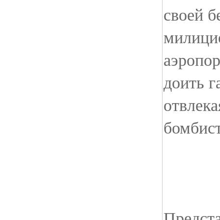
своей б
милици
аэропор
доить г
отвлека
бомбист
Предст