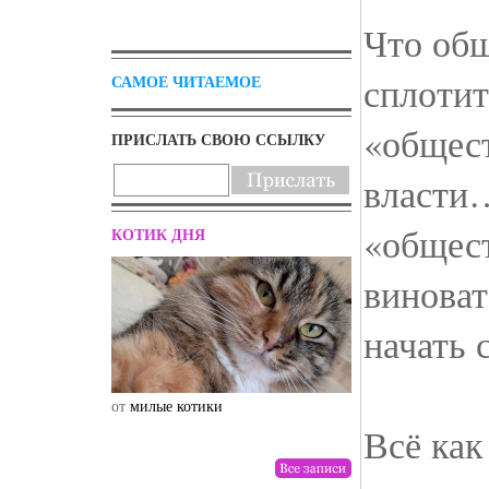
Что об
сплотит
САМОЕ ЧИТАЕМОЕ
«общес
ПРИСЛАТЬ СВОЮ ССЫЛКУ
власти…
«общест
КОТИК ДНЯ
виноват
начать с
от
милые котики
от
drunktwi
Всё как