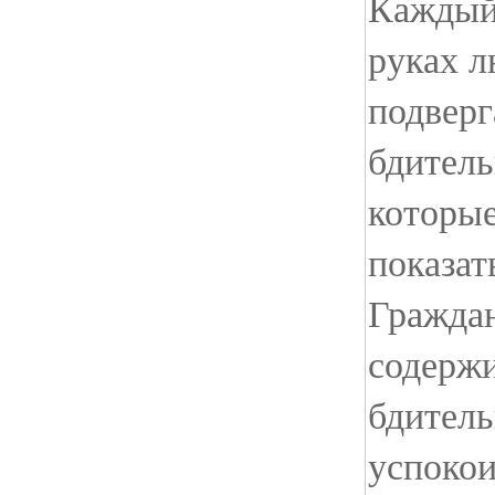
Каждый
руках л
подверг
бдитель
которые
показат
Гражда
содерж
бдитель
успокои