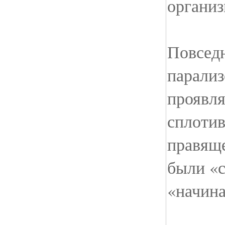
органи
Повсед
парализ
проявля
сплоти
правяще
были «с
«начин