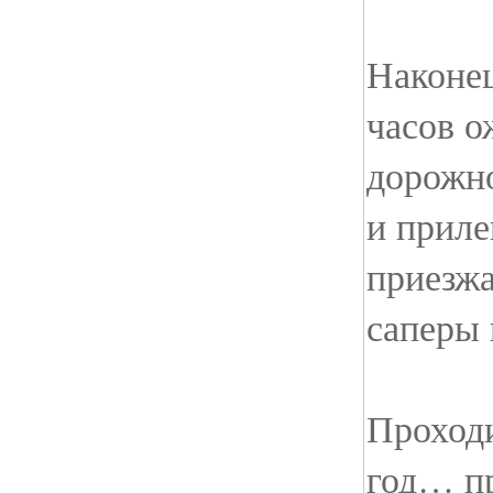
Наконец
часов о
дорожно
и приле
приезж
саперы
Проход
год… п