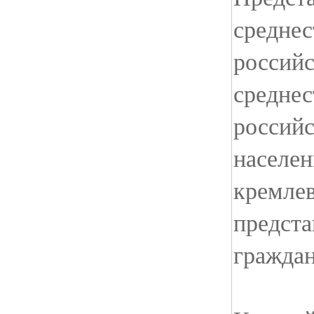
среднес
российс
средне
российс
населе
кремле
предста
гражда