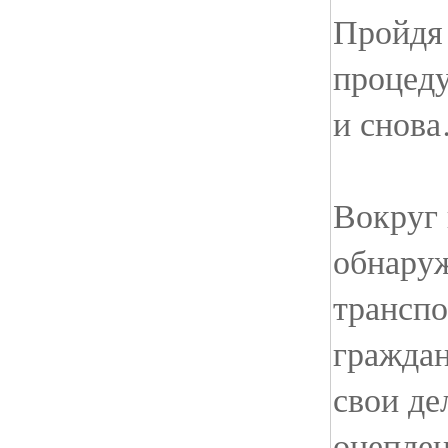
Пройдя 
процеду
и снов
Вокруг 
обнаруж
транспо
граждан
свои де
оцеплен