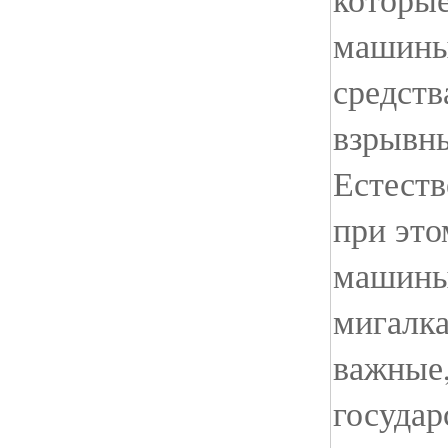
машины
средств
взрывн
Естеств
при это
машины
мигалка
важные
госуда