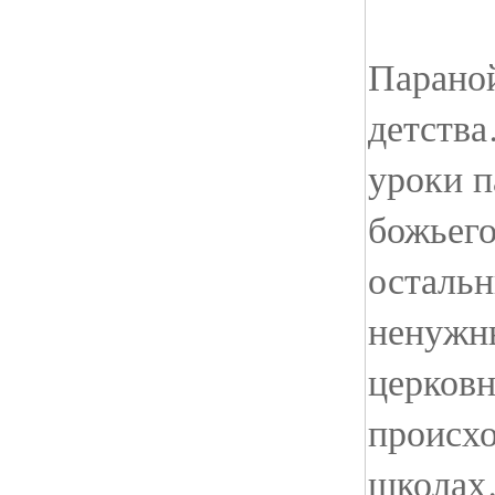
Параной
детства
уроки п
божьего
остальн
ненужны
церков
происхо
школа