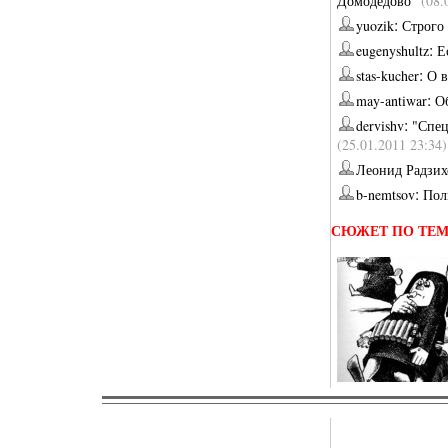
Домодедово"
(08.
:
yuozik
Строго
:
eugenyshultz
Е
:
stas-kucher
О в
:
may-antiwar
О
:
dervishv
"Спец
(25.01.2011 23:34)
Леонид Радзих
:
b-nemtsov
Пол
СЮЖЕТ ПО ТЕ