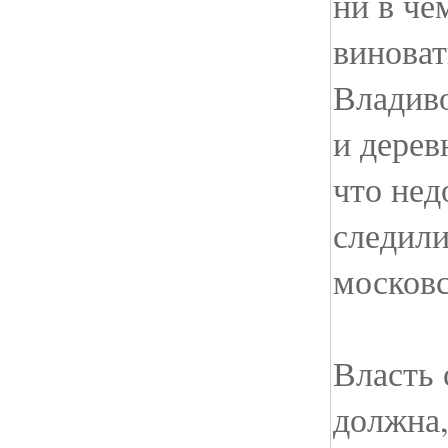
ни в че
винова
Владиво
и дерев
что нед
следили
московс
Власть 
должна,