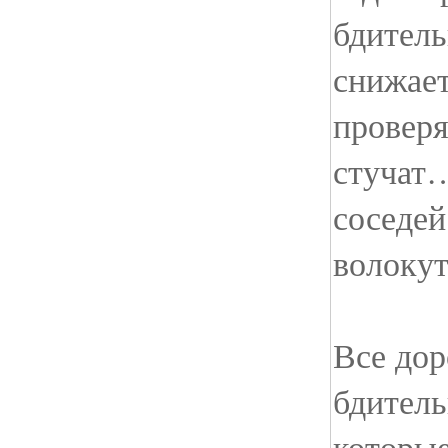
бдитель
снижает
проверя
стучат…
соседей
волоку
Все до
бдител
которые