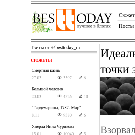
Сюже
Посты
Твиты от @besttoday_ru
Идеал
СЮЖЕТЫ
точки 
Смертная казнь
27.03
3597
6
Большой человек
20.03
4326
10
"Гардемарины, 1787. Мир"
8.11
9380
6
Взорвал
Умерла Инна Чурикова
15.01
10040
5