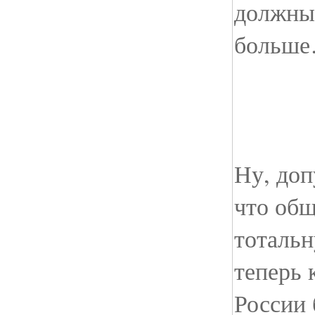
должны
больш
Ну, до
что общ
тоталь
теперь
России 