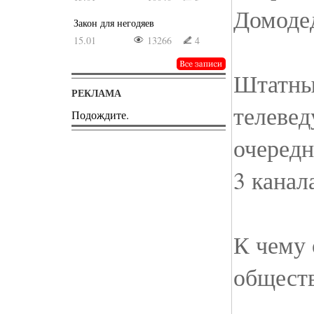
Домоде
Закон для негодяев
15.01
13266
4
Штатны
РЕКЛАМА
телеве
Подождите.
очередн
3 канал
К чему
общест