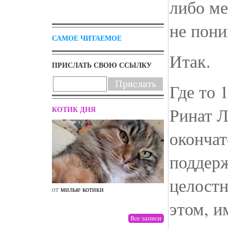
либо ме
не пони
САМОЕ ЧИТАЕМОЕ
Итак.
ПРИСЛАТЬ СВОЮ ССЫЛКУ
Где то 
Ринат 
КОТИК ДНЯ
окончат
поддер
целост
от
милые котики
от
drunktwi
этом, и