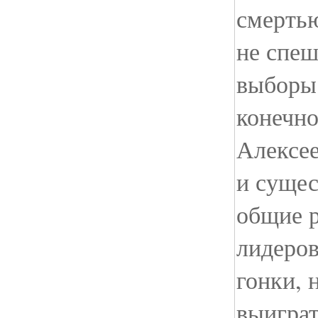
смертью
не спеш
выборы 
конечно
Алексе
и сущес
общие р
лидеров
гонки, 
выиграт