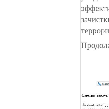
эффект
зачистк
террори
Продолж
Смотри также:
:
stainlesstlrat
До