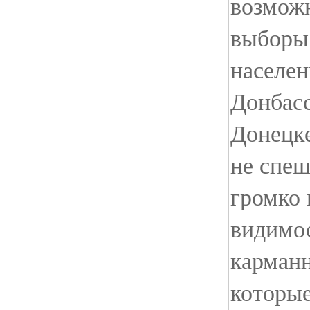
возможн
выборы 
населе
Донбасс
Донецке
не спеш
громко 
видимос
карман
которые