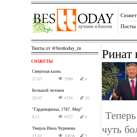
Сюже
Посты
Твиты от @besttoday_ru
Ринат 
СЮЖЕТЫ
Смертная казнь
27.03
3589
6
Большой человек
20.03
4326
10
"Гардемарины, 1787. Мир"
Теперь 
8.11
9372
6
чуть бо
Умерла Инна Чурикова
15.01
10036
5