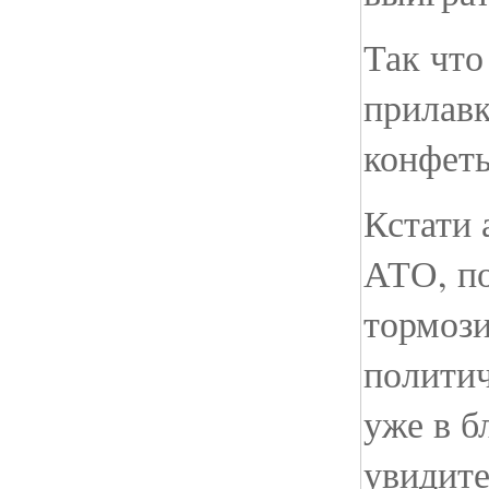
Так что
прилавк
конфеты
Кстати 
АТО, п
тормози
полити
уже в 
увидите