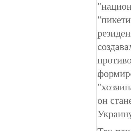
"национ
"пикети
резиде
создава
противо
формир
"хозяин
он стан
Украину