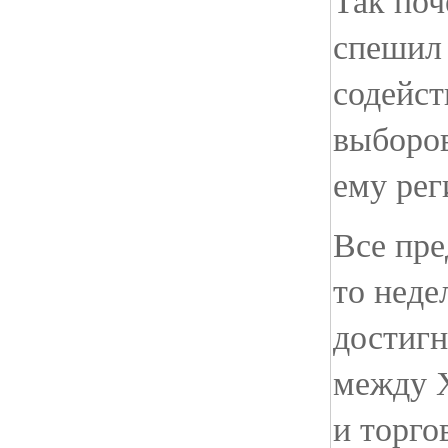
Так поч
спешил 
содейст
выборо
ему рег
Все пре
то неде
достигн
между 
и торго