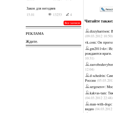
Закон для негодяев
15.01
13253
4
Читайте также
:
dizzyharrison
В
РЕКЛАМА
(09.03.2012 10:50)
Ждите.
:
vk.com
Он прогол
:
gm2011vkv
Ис
рождаются враги. 
10:31)
zasvoboduvybor
12:04)
:
d-schedrin
Сам
России
(05.03.201
:
sergeserov
Мос
:
kakvas-tam
Тяж
(04.03.2012 22:48)
man-with-dogs
видео
(04.03.2012