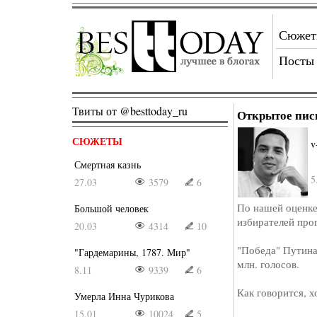
Сюже
Посты
Твиты от @besttoday_ru
Открытое пис
СЮЖЕТЫ
v
Смертная казнь
5
27.03
3579
6
По нашей оценке
Большой человек
избирателей прог
20.03
4314
10
"Победа" Путина
"Гардемарины, 1787. Мир"
млн. голосов.
8.11
9339
6
Как говорится, х
Умерла Инна Чурикова
15.01
10024
5