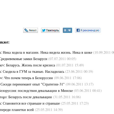
акже:
:
a
Ника ходила в магазин. Ника видела жизнь. Ника в шоке
(10.09.2011 0
Средневековые замки Беларуси
(07.07.2011 00:05)
:
hev
Беларусь. Жизнь после кризиса
(01.07.2011 15:49)
:
a
Сходила в ГУМ за тканью. Насладилась
(23.06.2011 00:19)
:
ov
Что почем теперь в Белоруссии
(09.06.2011 17:06)
:
Соседи перенимают опыт "Стратегии-31"
(09.06.2011 13:17)
Белоруссия: последствия девальвации в Минске
(03.06.2011 00:41)
:
erogo
Беларусь после девальвации
(31.05.2011 16:06)
:
a
Становится все страньше и страньше
(25.05.2011 17:23)
переди планетки всей
(25.05.2011 14:39)