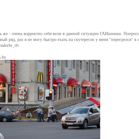
ть же - очень корректно себя вели в данной ситуации ГАИшники. Попрос
ый ряд, раз я не могу быстро ехать на скутере(он у меня "перегрелся" в 
nderbr_rb:
n.by