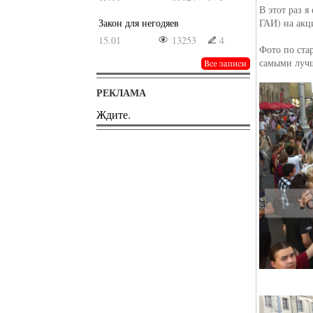
В этот раз я
Закон для негодяев
ГАИ) на акци
15.01
13253
4
Фото по стар
самыми лучш
РЕКЛАМА
Ждите.