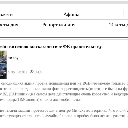
южеты
Афиша
осты дня
Репортажи дня
Тексты 
ействительно высказали свое ФЕ правительству
toxaby
8.06 14:30 |
3431
 сегодняшняя акция против повышения цен на
ВСЕ что можно
топливо о
то этого не ожидали как наши фотокорреспонденты(почти все были на фут
МВД (ГАИшники(на самом деле действующие очень корректно и ведущие
 омоновцы(ПМСновцы)), так и автомобилисты.
 не тысячи машин протестовали в центре Минска во вторник, 7-го июня 2
отестующих от тех, кто "случайно" попал в пробку было легко - участн