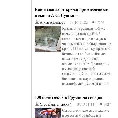
Как я спасла от кражи прижизненные
издания А.С. Пушкина
Аглая Ашешова
19.10 11:22 |
7646
Красть они решили той же
ночью, пробив тройной
стеклопакет и проникнув в
читальный зал, ободравшись в
кровь. Но поскольку протокол
безопасности был соблюден,
похитителям досталось
несколько ветхих брошюр, не
имеющих рыночной
стоимости. Это стало началом
большого международного
полицейского расследования.
130 политзеков в Грузии на сегодня
овели
от
kotyaravesel
от
Анна Бойко
Стас Дмитриевский
19.10 11:11 |
7627
Сегодня минуло две недели с
протестов 4 октября, и в