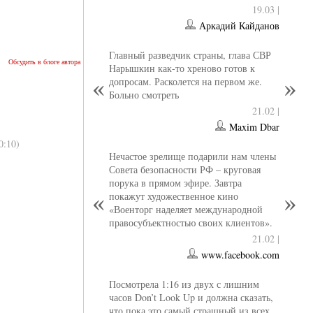
19.03 |
Аркадий Кайданов
Главный разведчик страны, глава СВР
Обсудить в блоге автора
Нарышкин как-то хреново готов к
допросам. Расколется на первом же.
Больно смотреть
21.02 |
Maxim Dbar
0:10)
Нечастое зрелище подарили нам члены
Совета безопасности РФ – круговая
порука в прямом эфире. Завтра
покажут художественное кино
«Военторг наделяет международной
правосубъектностью своих клиентов».
21.02 |
www.facebook.com
Посмотрела 1:16 из двух с лишним
часов Don’t Look Up и должна сказать,
что пока это самый страшный из всех