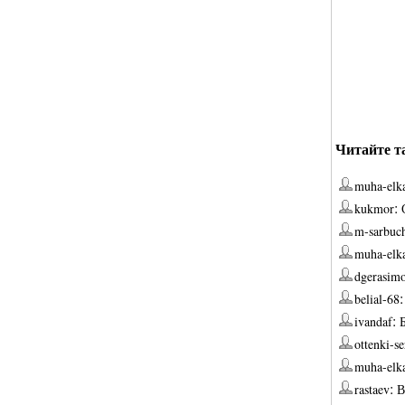
Читайте т
muha-elk
:
kukmor
m-sarbuc
muha-elk
dgerasim
belial-68
:
ivandaf
ottenki-s
muha-elk
:
rastaev
В