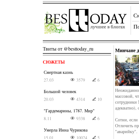
С
П
Твиты от @besttoday_ru
Минчане д
СЮЖЕТЫ
Смертная казнь
27.03
3579
6
Неожиданно
Большой человек
массовой, ч
20.03
4314
10
сотрудники 
адекватно),
"Гардемарины, 1787. Мир"
8.11
9338
6
Сотни, если
Отличить пр
Умерла Инна Чурикова
"аварийку".
15.01
10024
5