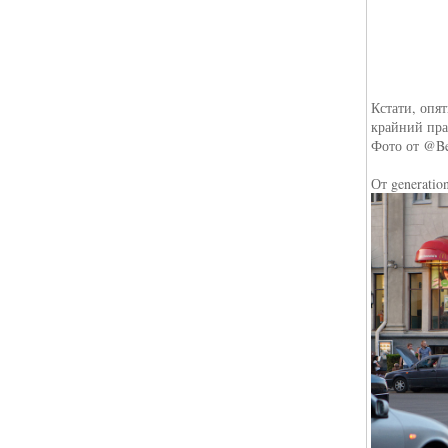
Кстати, опя
крайний прав
Фото от @Be
От generatio