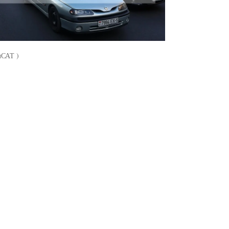
лСАТ )