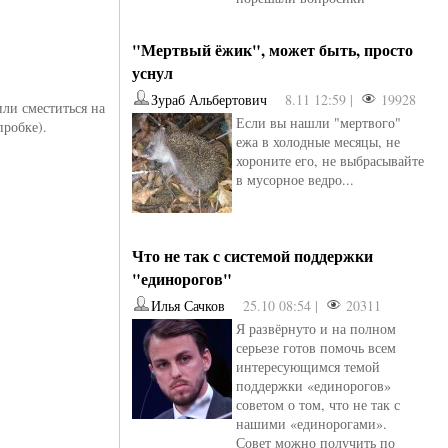
"Мертвый ёжик", может быть, просто
уснул
Зураб Альбертович
8.11 12:59 |
19928
или сместиться на
Если вы нашли "мертвого"
пробке).
ежа в холодные месяцы, не
хороните его, не выбрасывайте
в мусорное ведро...
Что не так с системой поддержки
"единорогов"
Илья Сачков
25.10 08:54 |
20311
Я развёрнуто и на полном
серьезе готов помочь всем
интересующимся темой
поддержки «единорогов»
советом о том, что не так с
нашими «единорогами».
Совет можно получить по