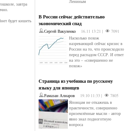
Лениным
тошколе, завтра
ычно.
В России сейчас действительно
йнет будет кишеть
экономический спад
Сергей Вакуленко
16.11 13:21 |
7091
Насколько похож
назревающий сейчас кризис в
России на то, что происходило
перед распадом СССР. И ответ
на это – «совершенно не
похож»
Страница из учебника по русскому
языку для японцев
Рамазан Алиаров
19.10 11:33 |
7805
Японцам не откажешь в
практичности, совершенно
приземлённые мысли - автор
явно знал подноготную
вопроса