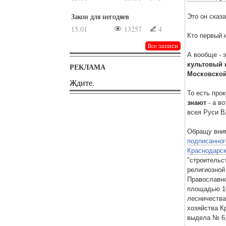
Закон для негодяев
Это он сказа
15.01
13257
4
Кто первый 
А вообще - 
культовый 
РЕКЛАМА
Московской
Ждите.
То есть прок
знают
- а в
всея Руси В
Обращу вним
подписанног
Краснодарск
"строительс
религиозной
Православно
площадью 10
лесничества
хозяйства К
выдела № 6, 