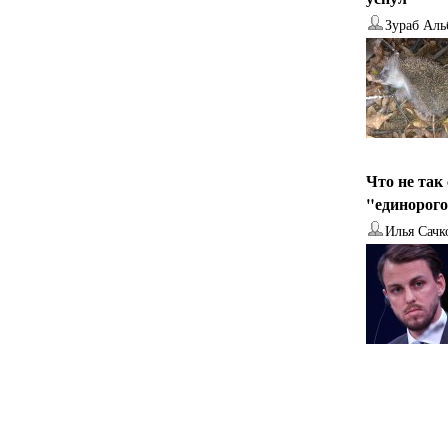
Зураб Аль
Что не так
"единорог
Илья Сачк