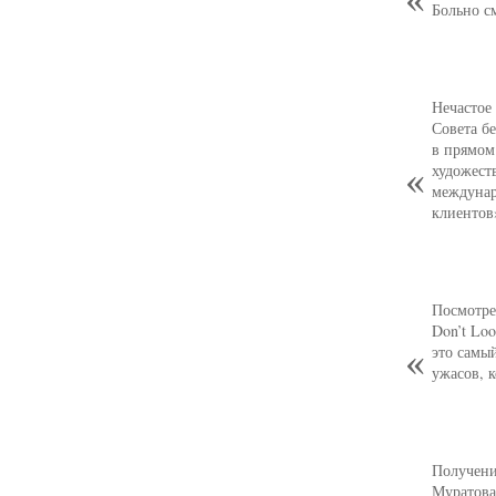
Больно с
Нечастое
Совета б
в прямом
художест
междунар
клиентов
Посмотре
Don’t Loo
это самы
ужасов, 
Получени
Муратова