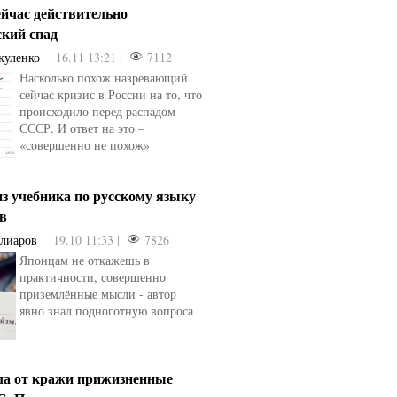
ейчас действительно
ский спад
куленко
16.11 13:21 |
7112
Насколько похож назревающий
сейчас кризис в России на то, что
происходило перед распадом
СССР. И ответ на это –
«совершенно не похож»
з учебника по русскому языку
ев
Алиаров
19.10 11:33 |
7826
Японцам не откажешь в
практичности, совершенно
приземлённые мысли - автор
явно знал подноготную вопроса
ла от кражи прижизненные