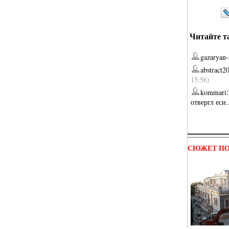
Читайте т
gazaryan-
abstract2
15:56)
kommari
отвергл еси.
СЮЖЕТ ПО