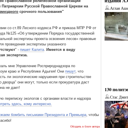
издания А
ен Православной религиозной организации
 Патриархии Русской Православной Церкви на
Аглая Аш
змездного
срочного пользования"
твии со ст.89 Лесного кодекса РФ и приказа МПР РФ от
года №125 «Об утверждении Порядка государственной
альной экспертизы проекта освоения лесов» правовые
ля проведения экспертизы указанного
утствуют
" -
пишет Калита
.
Имеется в виду
ая экспертиза.
жаль мне Управление Росприроднадзора по
оум краю и Республике Адыгея! Они
пишут
, что
есть ли экологические нарушения при строительстве
о дворца" они могут, только если прокуратура даст
она не дает!
130 политз
Стас Дми
ю переписку экологов с органами власти и надзора
треть здесь, кому интересно.
от
Наталья Верхова
от
Ирина Ин
лжаем бомбить письмами Президента и Премьера
, чтобы
пасибо!
Обсудить в блоге автора