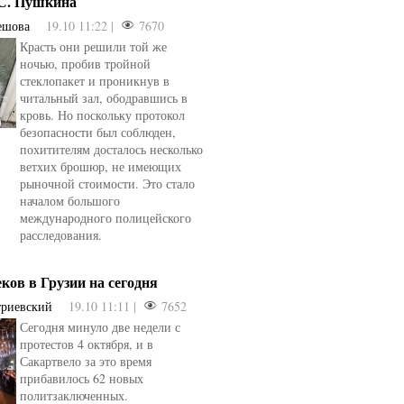
.С. Пушкина
ешова
19.10 11:22 |
7670
Красть они решили той же
ночью, пробив тройной
стеклопакет и проникнув в
читальный зал, ободравшись в
кровь. Но поскольку протокол
безопасности был соблюден,
похитителям досталось несколько
ветхих брошюр, не имеющих
рыночной стоимости. Это стало
началом большого
международного полицейского
расследования.
еков в Грузии на сегодня
триевский
19.10 11:11 |
7652
Сегодня минуло две недели с
овели
от
kotyaravesel
от
Анна Бойко
протестов 4 октября, и в
Сакартвело за это время
прибавилось 62 новых
политзаключенных.