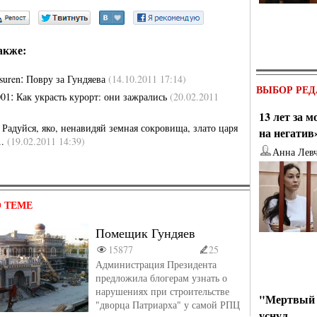
акже:
:
suren
Повру за Гундяева
(14.10.2011 17:14)
ВЫБОР РЕД
:
001
Как украсть курорт: они зажрались
(20.02.2011
13 лет за 
:
Радуйся, яко, ненавидяй земная сокровища, злато царя
на негатив
..
(19.02.2011 14:39)
Анна Лев
 ТЕМЕ
Помещик Гундяев
15877
25
Администрация Президента
предложила блогерам узнать о
нарушениях при строительстве
"Мертвый 
"дворца Патриарха" у самой РПЦ
уснул