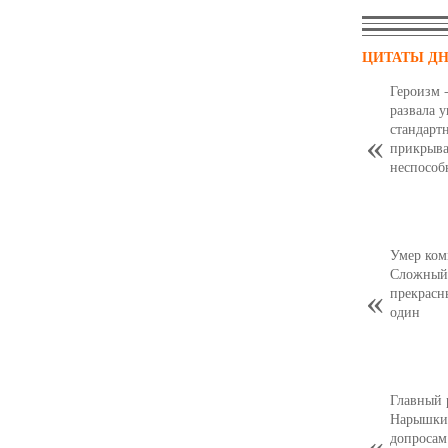
ЦИТАТЫ Д
Героизм 
развала 
стандарт
прикрыва
неспособ
Умер ком
Сложный,
прекрасн
один
Главный 
Нарышкин
допросам