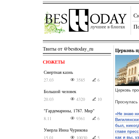
С
П
Твиты от @besttoday_ru
Церковь п
СЮЖЕТЫ
Смертная казнь
27.03
3585
6
Церковь про
Большой человек
20.03
4320
10
Проснулась 
"Гардемарины, 1787. Мир"
«Не знаю ни
8.11
9361
6
Вигилянский
был, никог
Умерла Инна Чурикова
главе прес
15.01
10030
5
как и вы, у