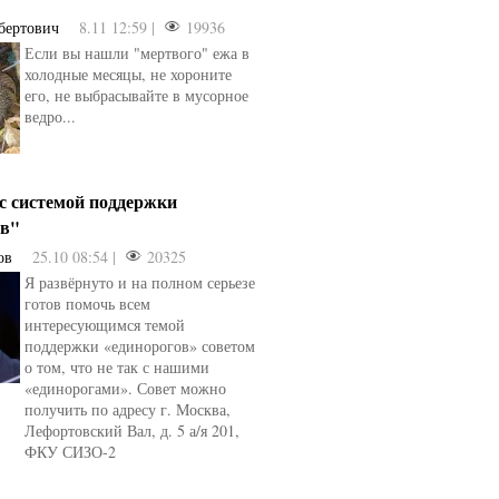
бертович
8.11 12:59 |
19936
Если вы нашли "мертвого" ежа в
холодные месяцы, не хороните
его, не выбрасывайте в мусорное
ведро...
 с системой поддержки
ов"
ов
25.10 08:54 |
20325
Я развёрнуто и на полном серьезе
готов помочь всем
интересующимся темой
поддержки «единорогов» советом
о том, что не так с нашими
«единорогами». Совет можно
получить по адресу г. Москва,
Лефортовский Вал, д. 5 а/я 201,
ФКУ СИЗО-2