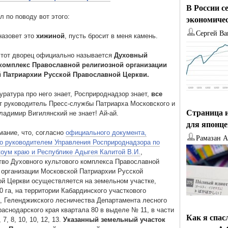
В России с
л по поводу вот этого:
экономиче
Сергей Ва
назовет это
хижиной
, пусть бросит в меня камень.
этот дворец официально называется
Духовный
комплекс Православной религиозной организации
 Патриархии Русской Православной Церкви.
уратура про него знает, Росприроднадзор знает,
все
от руководитель Пресс-службы Патриарха Московского и
Страница и
ладимир Вигилянский не знает! Ай-ай.
для японц
ание, что, согласно
официального документа,
Рамазан 
о руководителем Управления Росприроднадзора по
оум краю и Республике Адыгея Калитой В.И.
,
тво Духовного культового комплекса Православной
 организации Московской Патриархии Русской
й Церкви осуществляется на земельном участке,
 га, на территории Кабардинского участкового
, Геленджикского лесничества Департамента лесного
раснодарского края квартала 80 в выделе № 11, в части
Как я спас
7, 8, 10, 10, 12, 13.
Указанный земельный участок