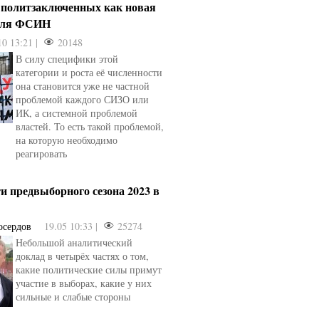
 политзаключенных как новая
для ФСИН
10 13:21 |
20148
В силу специфики этой
категории и роста её численности
она становится уже не частной
проблемой каждого СИЗО или
ИК, а системной проблемой
властей. То есть такой проблемой,
на которую необходимо
реагировать
и предвыборного сезона 2023 в
осердов
19.05 10:33 |
25274
Небольшой аналитический
доклад в четырёх частях о том,
какие политические силы примут
участие в выборах, какие у них
сильные и слабые стороны