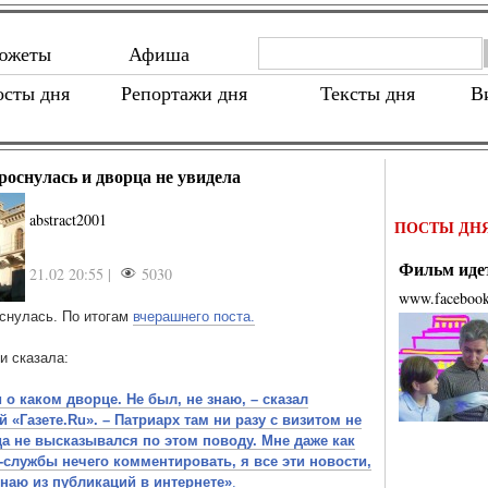
южеты
Афиша
осты дня
Репортажи дня
Тексты дня
В
роснулась и дворца не увидела
abstract2001
ПОСТЫ ДН
Фильм идет
21.02 20:55 |
5030
www.faceboo
снулась. По итогам
вчерашнего поста.
и сказала:
 о каком дворце. Не был, не знаю, – сказал
 «Газете.Ru». – Патриарх там ни разу с визитом не
да не высказывался по этом поводу. Мне даже как
с-службы нечего комментировать, я все эти новости,
знаю из публикаций в интернете»
.