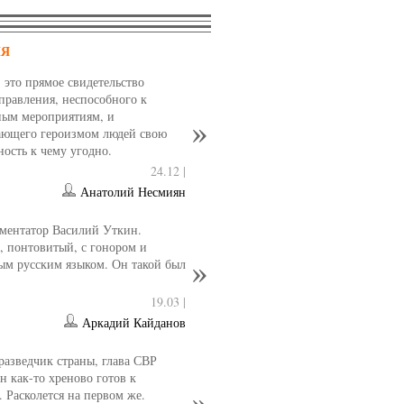
НЯ
- это прямое свидетельство
управления, неспособного к
ным мероприятиям, и
ющего героизмом людей свою
ность к чему угодно.
24.12 |
Анатолий Несмиян
ментатор Василий Уткин.
 понтовитый, с гонором и
ым русским языком. Он такой был
19.03 |
Аркадий Кайданов
разведчик страны, глава СВР
 как-то хреново готов к
. Расколется на первом же.