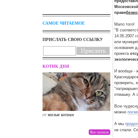
предоставл
Московской
праве
безво
САМОЕ ЧИТАЕМОЕ
Мало того!
"В соответс
14.05.2007 
ПРИСЛАТЬ СВОЮ ССЫЛКУ
или муницип
основания д
проекта
отс
экологическ
КОТИК ДНЯ
И вообще - 
Краснодарск
проверить, 
"патриаршег
отмашку. А 
Всю чудесну
можно
посмо
от
милые котики
от
drunktwi
А мы
продо
не спали. С