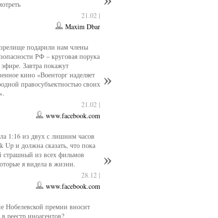
мотреть
21.02 |
Maxim Dbar
 зрелище подарили нам члены
езопасности РФ – круговая порука
 эфире. Завтра покажут
венное кино «Военторг наделяет
одной правосубъектностью своих
».
21.02 |
www.facebook.com
ла 1:16 из двух с лишним часов
k Up и должна сказать, что пока
й страшный из всех фильмов
которые я видела в жизни.
28.12 |
www.facebook.com
е Нобелевской премии вносит
 в реестр иноагентов?