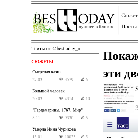
Сюже
Посты
Твиты от @besttoday_ru
Покаж
СЮЖЕТЫ
эти д
Смертная казнь
27.03
3579
6
Большой человек
20.03
4314
10
"Гардемарины, 1787. Мир"
8.11
9330
6
Умерла Инна Чурикова
15.01
10023
5