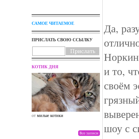
САМОЕ ЧИТАЕМОЕ
Да, раз
отлично
ПРИСЛАТЬ СВОЮ ССЫЛКУ
Норкин
КОТИК ДНЯ
и то, ч
своём э
грязный
вывере
от
милые котики
от
drunktwi
шоу с с