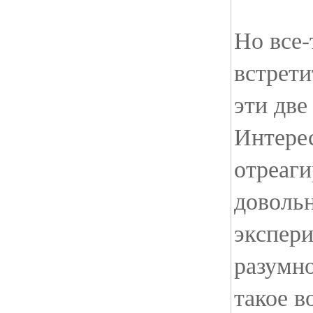
Но все-
встрети
эти две
Интерес
отреаги
доволь
экспери
разумно
т
акое в