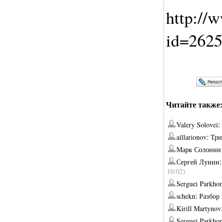
http://w
id=262
Читайте также
:
Valery Solovei
:
aillarionov
Три
Марк Солонин
Сергей Лунин
10:02)
Serguei Parkh
:
schekn
Разбор
Kirill Martynov
Serguei Parkh