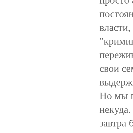
постоян
власти,
"крими
пережив
свои се
выдерж
Но мы 
некуда.
завтра 