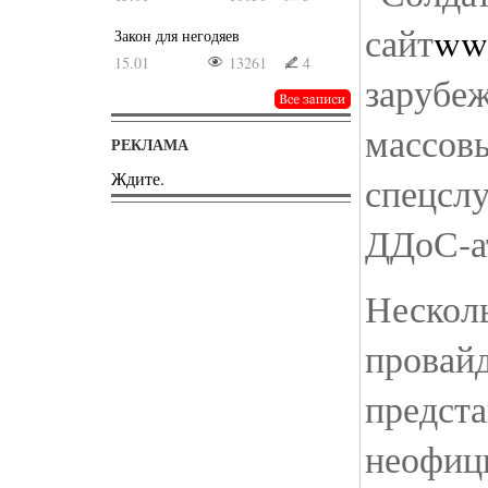
сайт
www
Закон для негодяев
15.01
13261
4
зарубе
массовы
РЕКЛАМА
Ждите.
спецслу
ДДоС-ат
Нескол
провай
предста
неофиц