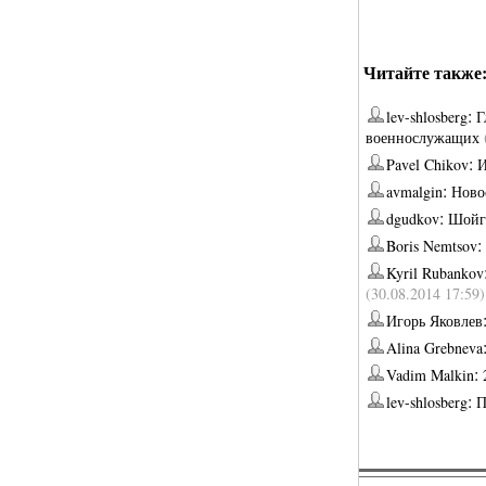
Читайте также
:
lev-shlosberg
Г
военнослужащих
:
Pavel Chikov
И
:
avmalgin
Ново
:
dgudkov
Шойгу
:
Boris Nemtsov
Kyril Rubankov
(30.08.2014 17:59)
Игорь Яковлев
Alina Grebneva
:
Vadim Malkin
:
lev-shlosberg
П