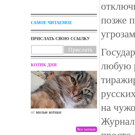
отключ
позже п
САМОЕ ЧИТАЕМОЕ
угрозам
ПРИСЛАТЬ СВОЮ ССЫЛКУ
Государ
любую 
КОТИК ДНЯ
тиражи
русских
на чуж
от
милые котики
от
drunktwi
Журнал
просто