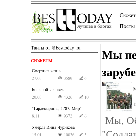
Сюже
Посты
Твиты от @besttoday_ru
Мы пе
СЮЖЕТЫ
заруб
Смертная казнь
27.03
3589
6
М
Большой человек
20.03
4326
10
1
"Гардемарины, 1787. Мир"
8.11
9372
6
Мы, Об
Умерла Инна Чурикова
"Солдат
15.01
10036
5