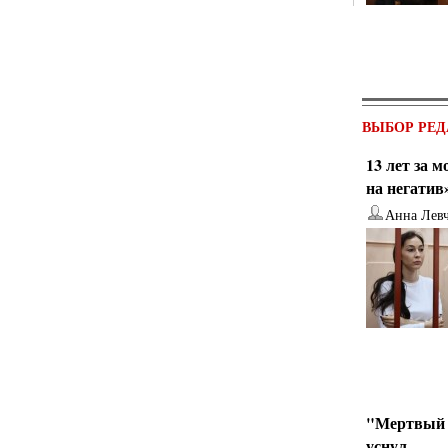
ВЫБОР РЕД
13 лет за 
на негатив
Анна Лев
"Мертвый 
уснул