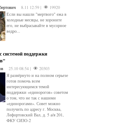
бертович
8.11 12:59 |
19920
Если вы нашли "мертвого" ежа в
холодные месяцы, не хороните
его, не выбрасывайте в мусорное
ведро...
 с системой поддержки
ов"
ов
25.10 08:54 |
20303
Я развёрнуто и на полном серьезе
готов помочь всем
интересующимся темой
поддержки «единорогов» советом
о том, что не так с нашими
«единорогами». Совет можно
получить по адресу г. Москва,
Лефортовский Вал, д. 5 а/я 201,
ФКУ СИЗО-2