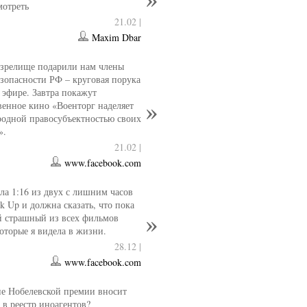
мотреть
21.02 |
Maxim Dbar
 зрелище подарили нам члены
езопасности РФ – круговая порука
 эфире. Завтра покажут
венное кино «Военторг наделяет
одной правосубъектностью своих
».
21.02 |
www.facebook.com
ла 1:16 из двух с лишним часов
k Up и должна сказать, что пока
й страшный из всех фильмов
которые я видела в жизни.
28.12 |
www.facebook.com
е Нобелевской премии вносит
 в реестр иноагентов?