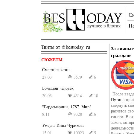
С
П
Твиты от @besttoday_ru
За личные
граждане
СЮЖЕТЫ
Смертная казнь
27.03
3579
6
Большой человек
После введ
20.03
4314
10
Путина
прин
свернуть св
"Гардемарины, 1787. Мир"
расчетов св
8.11
9328
6
систем. В о
закон, кото
Умерла Инна Чурикова
деятельност
15.01
10023
5
России. Уст