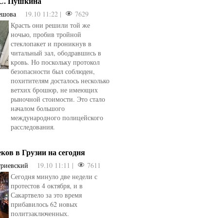
.С. Пушкина
ешова
19.10 11:22 |
7629
Красть они решили той же
ночью, пробив тройной
стеклопакет и проникнув в
читальный зал, ободравшись в
кровь. Но поскольку протокол
безопасности был соблюден,
похитителям досталось несколько
ветхих брошюр, не имеющих
рыночной стоимости. Это стало
началом большого
международного полицейского
расследования.
еков в Грузии на сегодня
триевский
19.10 11:11 |
7611
Сегодня минуло две недели с
овели
от
kotyaravesel
от
Анна Бойко
протестов 4 октября, и в
Сакартвело за это время
прибавилось 62 новых
политзаключенных.