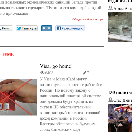
издания А
ми возможных экономических санкций Запада против
еальность такого сценария "Путин и его команда" каждый
Аглая Аш
нно приближают.
Обсудить в блоге автора
 ТЕМЕ
Visa, go home!
6408
7
У Visa и MasterCard могут
возникнуть сложности с работой в
России. По новому закону о
130 политз
национальной платежной системе
Стас Дми
они должны будут хранить на
счете в ЦБ обеспечительный
от
Наталья Верхова
от
Ирина Ин
взнос, который превысит годовой
доход компаний в России.
Блогеры обеспокоены будущим
своих банковских карт