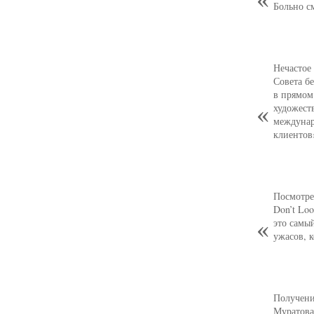
Больно с
Нечастое
Совета б
в прямом
художест
междунар
клиентов
Посмотре
Don’t Loo
это самы
ужасов, 
Получени
Муратова