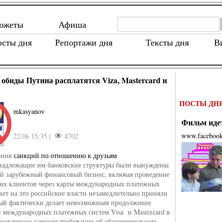
южеты
Афиша
осты дня
Репортажи дня
Тексты дня
В
 обиды Путина расплатятся Viza, Mastercard и
ПОСТЫ ДН
mkasyanov
Фильм идет
www.faceboo
22.06 15:35 |
4702
ения
санкций по отношению к друзьям
адлежащие им банковские структуры были вынуждены
ой зарубежный финансовый бизнес, включая проведение
оих клиентов через карты международных платежных
твет на это российские власти незамедлительно приняли
рый фактически делает невозможным продолжение
и международных платежных систем Visa и Mastercard в
ановленное законом требование об обеспечительном