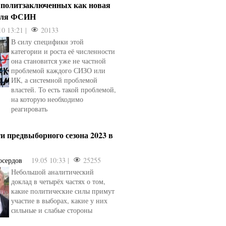
 политзаключенных как новая
для ФСИН
10 13:21 |
20133
В силу специфики этой
категории и роста её численности
она становится уже не частной
проблемой каждого СИЗО или
ИК, а системной проблемой
властей. То есть такой проблемой,
на которую необходимо
реагировать
и предвыборного сезона 2023 в
осердов
19.05 10:33 |
25255
Небольшой аналитический
доклад в четырёх частях о том,
какие политические силы примут
участие в выборах, какие у них
сильные и слабые стороны