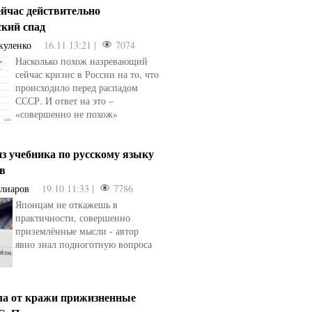
ейчас действительно
ский спад
куленко
16.11 13:21 |
7074
Насколько похож назревающий
сейчас кризис в России на то, что
происходило перед распадом
СССР. И ответ на это –
«совершенно не похож»
з учебника по русскому языку
ев
Алиаров
19.10 11:33 |
7786
Японцам не откажешь в
практичности, совершенно
приземлённые мысли - автор
явно знал подноготную вопроса
ла от кражи прижизненные