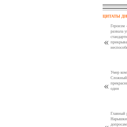
ЦИТАТЫ Д
Героизм 
развала 
стандарт
прикрыва
неспособ
Умер ком
Сложный,
прекрасн
один
Главный 
Нарышкин
допросам