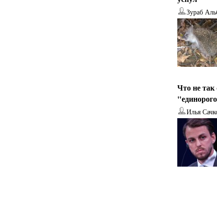
Зураб Аль
Что не так
"единорог
Илья Сачк