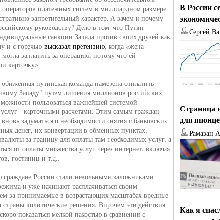
В России с
я операторов платежных систем в миллиардном размере
экономиче
стративно запретительный характер. А зачем и почему
оссийскому руководству? Дело в том, что Путин
Сергей Ва
ндивидуальные санкции Запада против своих друзей как
у и с горечью
высказал претензию
, когда «жена
 могла заплатить за операцию, потому что ей
ли карточку».
ь обиженная путинская команда намерена отплатить
ивому Западу" путем лишения миллионов российских
зможности пользоваться важнейшей системой
Страница и
услуг - карточными расчетами. Этим самым граждан
для японц
вновь задуматься о необходимости снятия с банковских
чных денег, их конвертации в обменных пунктах,
Рамазан 
нвалюты за границу для оплаты там необходимых услуг, а
аться от оплаты множества услуг через интернет, включая
ов, гостиниц и т.д..
 граждане России стали невольными заложниками
ежима и уже начинают расплачиваться своим
ем за принимаемые в возрастающих масштабах вредные
о страны политические решения. Впрочем эти действия
Как я спас
 скоро показаться мелкой пакостью в сравнении с