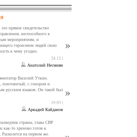
НЯ
- это прямое свидетельство
управления, неспособного к
ным мероприятиям, и
ющего героизмом людей свою
ность к чему угодно.
24.12 |
Анатолий Несмиян
ментатор Василий Уткин.
 понтовитый, с гонором и
ым русским языком. Он такой был
19.03 |
Аркадий Кайданов
разведчик страны, глава СВР
 как-то хреново готов к
. Расколется на первом же.