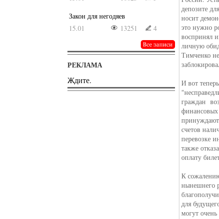
депозите дл
Закон для негодяев
носит демон
это нужно р
15.01
13251
4
воспринял и
личную обид
Тимченко не
РЕКЛАМА
заблокирова
Ждите.
И вот тепер
"несправедл
граждан во
финансовых 
принуждают 
счетов нали
перевозке и
также отказ
оплату билет
К сожалению
нынешнего р
благополучи
для будущег
могут очень