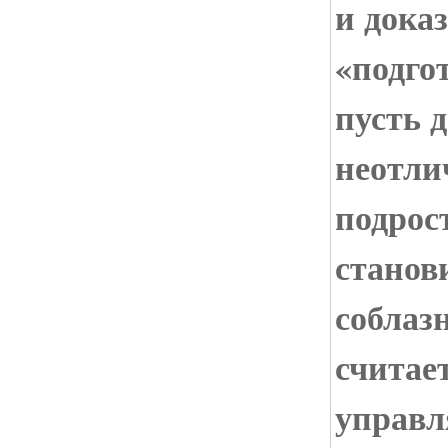
и доказ
«подго
пусть 
неотли
подрос
станов
соблаз
считае
управ