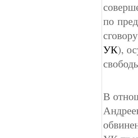
соверш
по пре
сговору
УК
), о
свободы
В отно
Андреев
обвинен