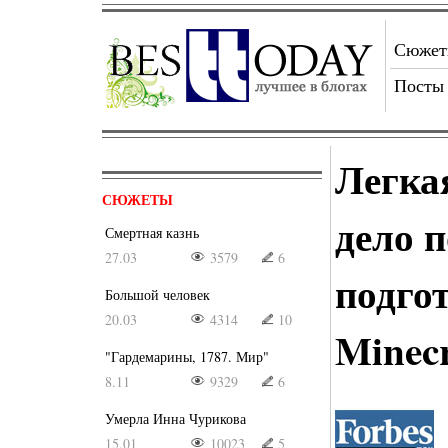
Сюже
Посты
Легка
СЮЖЕТЫ
дело п
Смертная казнь
27.03
3579
6
подгот
Большой человек
20.03
4314
10
Minecr
"Гардемарины, 1787. Мир"
8.11
9329
6
Умерла Инна Чурикова
15.01
10023
5