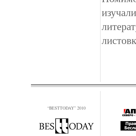
изучал
литерат
листовк
“BESTTODAY” 2010