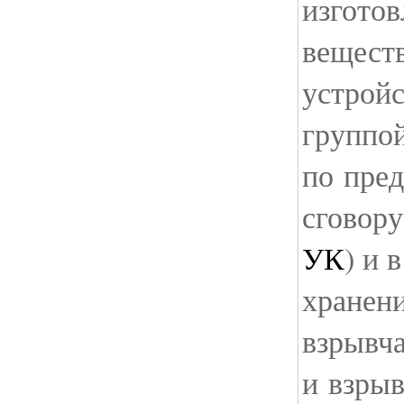
изгото
вещест
устрой
группо
по пре
сговору
УК
) и 
хранен
взрывч
и взрыв