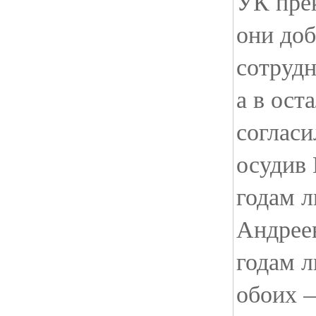
УК прек
они до
сотрудн
а в ост
согласи
осудив
годам л
Андрее
годам 
обоих 