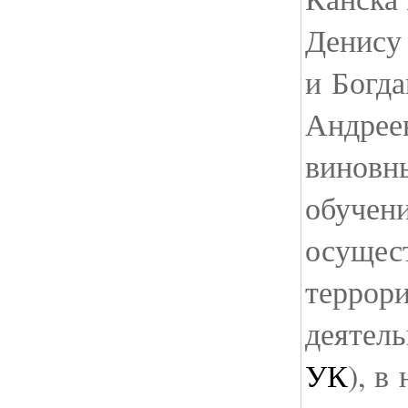
Денису
и Богда
Андреев
виновн
обучени
осущес
террор
деятель
УК
), в