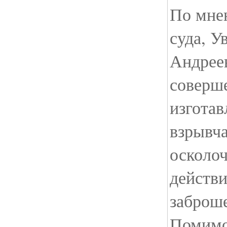
По мне
суда, У
Андрее
соверш
изгота
взрывча
осколо
действи
заброш
Помимо