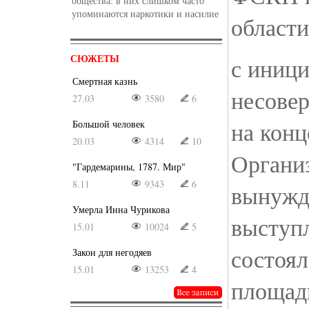
общества: в них слишком часто
упоминаются наркотики и насилие
област
СЮЖЕТЫ
с иници
Смертная казнь
несове
27.03
3580
6
на конц
Большой человек
20.03
4314
10
Органи
"Гардемарины, 1787. Мир"
8.11
9343
6
вынужд
Умерла Инна Чурикова
выступл
15.01
10024
5
состоял
Закон для негодяев
15.01
13253
4
площадк