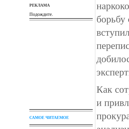
наркок
РЕКЛАМА
Подождите.
борьбу 
вступи
перепис
добило
экспер
Как со
и прив
прокур
САМОЕ ЧИТАЕМОЕ
анализи