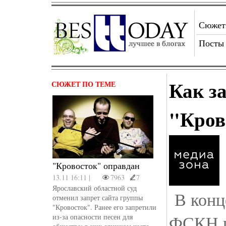
Сюже
Посты
Как з
СЮЖЕТ ПО ТЕМЕ
"Кров
"Кровосток" оправдан
13.11 16:11 |
7963
7
Ярославский областной суд
В конц
отменил запрет сайта группы
"Кровосток". Ранее его запретили
ФСКН п
из-за опасности песен для