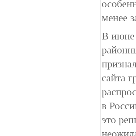
особенн
менее 
В июне
районн
призна
сайта г
распро
в Росси
это реш
неожида