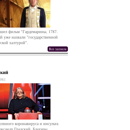
ышел фильм "Гардемарины, 1787.
й уже назвали "государственной
ской халтурой".
ский
981
сенного коронавируса и инсульта
ександр Градский. Блогеры