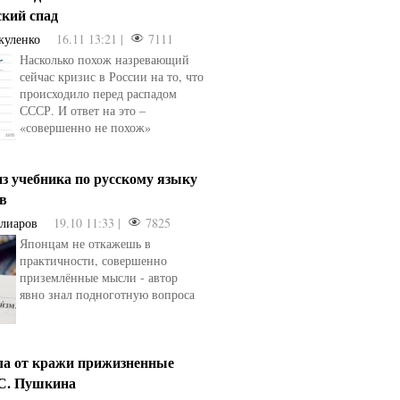
ский спад
куленко
16.11 13:21 |
7111
Насколько похож назревающий
сейчас кризис в России на то, что
происходило перед распадом
СССР. И ответ на это –
«совершенно не похож»
з учебника по русскому языку
ев
Алиаров
19.10 11:33 |
7825
Японцам не откажешь в
практичности, совершенно
приземлённые мысли - автор
явно знал подноготную вопроса
ла от кражи прижизненные
.С. Пушкина