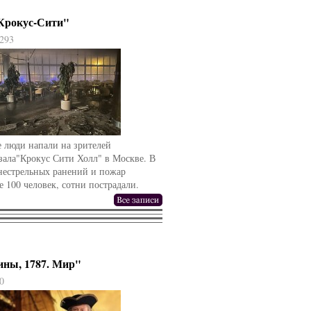
"Крокус-Сити"
293
 люди напали на зрителей
зала"Крокус Сити Холл" в Москве. В
гнестрельных ранений и пожар
е 100 человек, сотни пострадали.
ины, 1787. Мир"
0