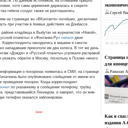
бласти. По данным источников, на отпевание пришло
экономиче
еловек, хотя сама церемония держалась в секрете.
тва гибели солдат также не разглашались.
Сергей Ва
ям на страницах во «ВКонтакте» погибших, десантники
нуть при участии в боевых действиях на Донбассе.
в районе кладбища в Выбутах на журналистов «Новой»,
усской планеты» и «Фонтанки.Ру»
напали
двое
. Корреспонденты находились в машине и смогли
ако нападавшие прокололи им два колеса. В тот же день
нтам «Дождя» и «Русской планеты» угрожали расправой
Страница и
и уезжать обратно в Москву, поскольку в Пскове «много
для японц
Рамазан 
к информация о похоронах появилась в СМИ, на странице
Кичаткина было опубликовано сообщение от имени его
е проведения похорон. Когда корреспондент
вонил
по указанному в сообщении телефону, трубку
а, представившийся Леонидом, и заверил, что он жив-
оре телефон оказался заблокирован.
Далее
Как я спас
издания А