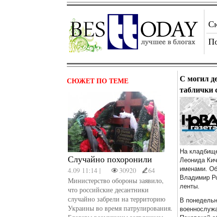
С
П
С могил д
СЮЖЕТ ПО ТЕМЕ
таблички 
На кладбище
Случайно похоронили
Леонида Кич
именами. Об
4.09 11:14 |
30920
64
Владимир Ро
Министерство обороны заявило,
ленты.
что российские десантники
случайно забрели на территорию
В понедельн
Украины во время патрулирования.
военнослужа