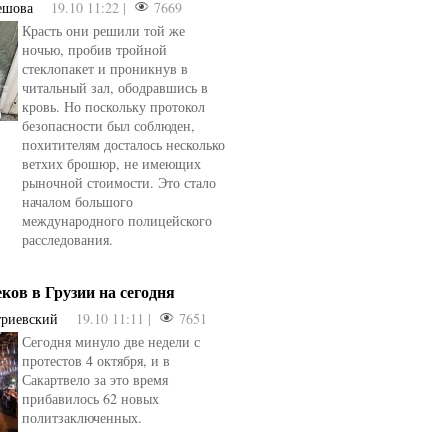
ешова
19.10 11:22 |
7669
Красть они решили той же
ночью, пробив тройной
стеклопакет и проникнув в
читальный зал, ободравшись в
кровь. Но поскольку протокол
безопасности был соблюден,
похитителям досталось несколько
ветхих брошюр, не имеющих
рыночной стоимости. Это стало
началом большого
международного полицейского
расследования.
еков в Грузии на сегодня
триевский
19.10 11:11 |
7651
Сегодня минуло две недели с
протестов 4 октября, и в
Сакартвело за это время
прибавилось 62 новых
политзаключенных.