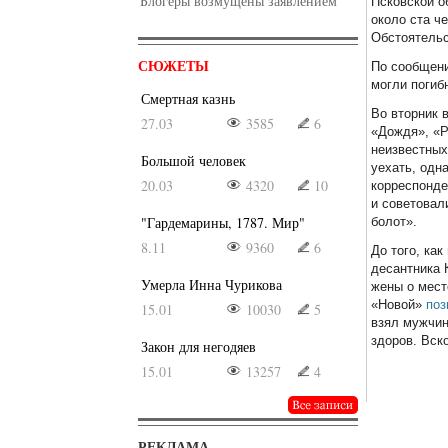
Блогеры возмущены заявлением
Псковской о
около ста ч
Обстоятельс
СЮЖЕТЫ
По сообщени
могли погиб
Смертная казнь
Во вторник 
27.03
3585
6
«Дождя», «Р
неизвестных
Большой человек
уехать, одн
20.03
4320
10
корреспонде
и советовал
"Гардемарины, 1787. Мир"
болот».
8.11
9360
6
До того, ка
десантника 
Умерла Инна Чурикова
жены о мест
«Новой»
поз
15.01
10030
5
взял мужчин
здоров. Вск
Закон для негодяев
15.01
13257
4
РЕКЛАМА