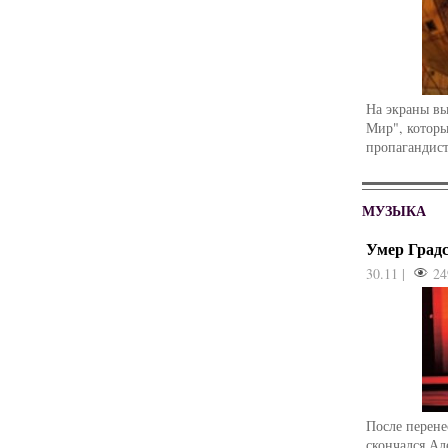
На экраны в
Мир", которы
пропагандист
МУЗЫКА
Умер Град
30.11 |
24
После перене
скончался Ал