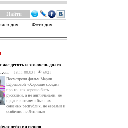
идео дня
Фото дня
Я
 час десять и это очень долго
k.com
18.11 00:03 |
6921
Посмотрели фильм Марии
Ефремовой «Хорошие соседи»
про то, как хорошо быть
русскими, а не англичанами, не
представителями бывших
союзных республик, не евреями и
особенно не Лениным
ейчас действительно