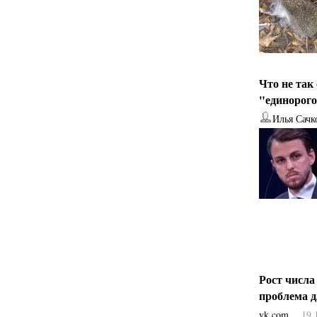
Что не так
"единорог
Илья Сачк
Рост числа
проблема 
vk.com
19.