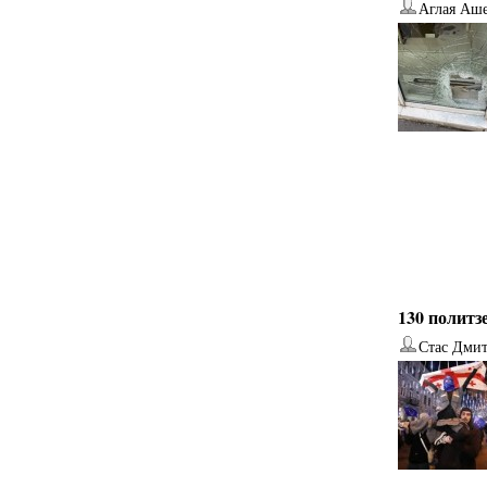
Аглая Аш
130 политз
Стас Дми