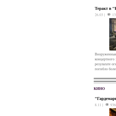
Теракт в 
26.03 |
13
Вооруженные
концертного 
результате о
погибло боле
КИНО
"Гардемар
8.11 |
936