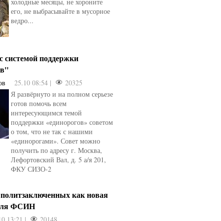
холодные месяцы, не хороните
его, не выбрасывайте в мусорное
ведро...
 с системой поддержки
ов"
ов
25.10 08:54 |
20325
Я развёрнуто и на полном серьезе
готов помочь всем
интересующимся темой
поддержки «единорогов» советом
о том, что не так с нашими
«единорогами». Совет можно
получить по адресу г. Москва,
Лефортовский Вал, д. 5 а/я 201,
ФКУ СИЗО-2
 политзаключенных как новая
для ФСИН
10 13:21 |
20148