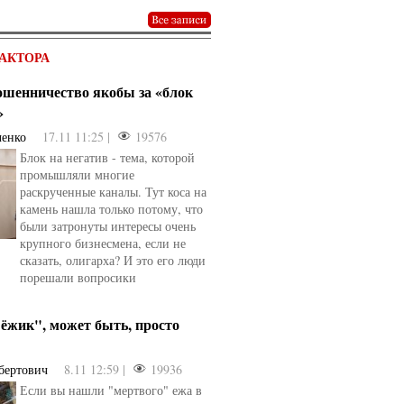
АКТОРА
мошенничество якобы за «блок
»
ченко
17.11 11:25 |
19576
Блок на негатив - тема, которой
промышляли многие
раскрученные каналы. Тут коса на
камень нашла только потому, что
были затронуты интересы очень
крупного бизнесмена, если не
сказать, олигарха? И это его люди
порешали вопросики
ёжик", может быть, просто
бертович
8.11 12:59 |
19936
Если вы нашли "мертвого" ежа в