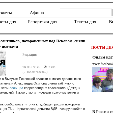
южеты
Афиша
осты дня
Репортажи дня
Тексты дня
В
есантников, похороненных под Псковом, сняли
с именами
ПОСТЫ ДН
Редакция
Фильм идет
www.faceboo
28.08 09:38 |
3304
(«Новая газета»)
 в Выбутах Псковской области с могил десантников
аткина и Александра Осипова сняли таблички с
 этом
сообщил
корреспондент телеканала «Дождь»
менский. Также с могил исчезли траурные венки и
ик сообщалось, что на кладбище прошли похороны
щих 76-й Черниговской дивизии ВДВ, базирующейся в
В России с