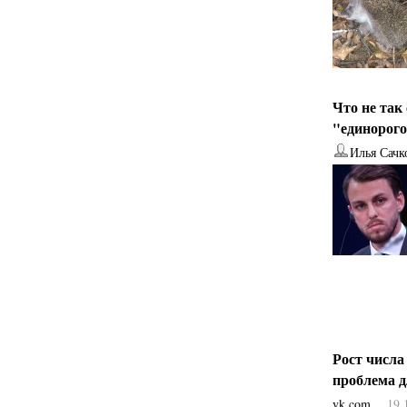
Что не так
"единорог
Илья Сачк
Рост числа
проблема 
vk.com
19.