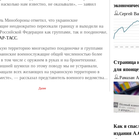
 насколько нам известно, не оказывали», — заявил
экономиче
Сергей Ва
ль Минобороны отметил, что украинские
щие неоднократно пересекали границу и выходили на
Российской Федерации как группами, так и поодиночке,
АР-ТАСС
.
кую территорию многократно поодиночке и группами
раинские военнослужащие общей численностью более
 в том числе с оружием в руках и на бронетехнике.
Страница и
ишней шумихи по этому поводу мы не устраивали,
для японц
ращали всех желающих на украинскую территорию в
месте», — рассказал представитель военного ведомства...
Рамазан 
Далее
Как я спас
издания А