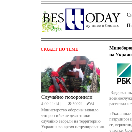
С
П
Миноборон
СЮЖЕТ ПО ТЕМЕ
на Украин
Задержанны
Случайно похоронили
военнослужа
4.09 11:14 |
30921
64
рассказал и
Министерство обороны заявило,
«Указанные 
что российские десантники
патрулирова
случайно забрели на территорию
ее, вероятн
Украины во время патрулирования.
участке. Со