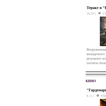
Теракт в 
26.03 |
13
Вооруженные
концертного 
результате о
погибло боле
КИНО
"Гардемар
8.11 |
938