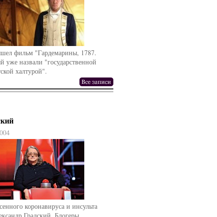
ышел фильм "Гардемарины, 1787.
й уже назвали "государственной
ской халтурой".
ский
004
сенного коронавируса и инсульта
ександр Градский. Блогеры