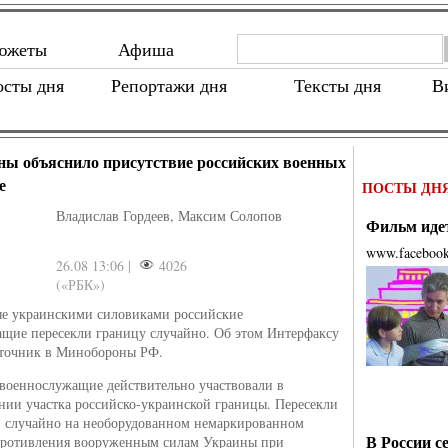
южеты
Афиша
осты дня
Репортажи дня
Тексты дня
В
ы объяснило присутствие российских военных
е
ПОСТЫ ДН
Владислав Гордеев, Максим Солопов
Фильм идет
www.faceboo
26.08 13:06 |
4026
(«РБК»)
е украинскими силовиками российские
щие пересекли границу случайно. Об этом Интерфаксу
сточник в Минобороны РФ.
военнослужащие действительно участвовали в
нии участка российско-украинской границы. Пересекли
о, случайно на необорудованном немаркированном
В России с
противления вооруженным силам Украины при