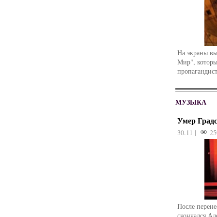
На экраны в
Мир", которы
пропагандист
МУЗЫКА
Умер Град
30.11 |
25
После перене
скончался Ал