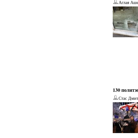
Аглая Аш
130 политз
Стас Дми