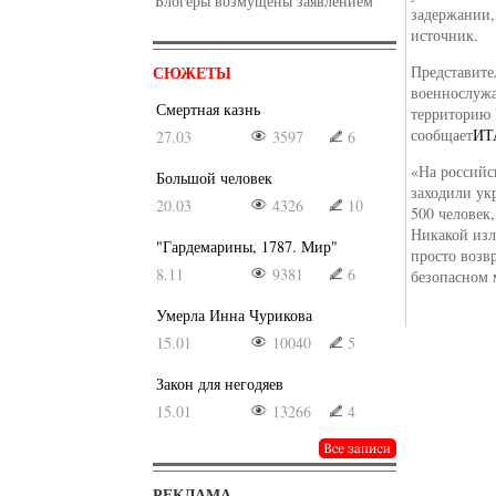
Блогеры возмущены заявлением
задержании,
источник.
СЮЖЕТЫ
Представите
военнослужа
Смертная казнь
территорию 
сообщает
ИТ
27.03
3597
6
«На российс
Большой человек
заходили ук
20.03
4326
10
500 человек,
Никакой изл
"Гардемарины, 1787. Мир"
просто возв
8.11
9381
6
безопасном 
Умерла Инна Чурикова
15.01
10040
5
Закон для негодяев
15.01
13266
4
РЕКЛАМА