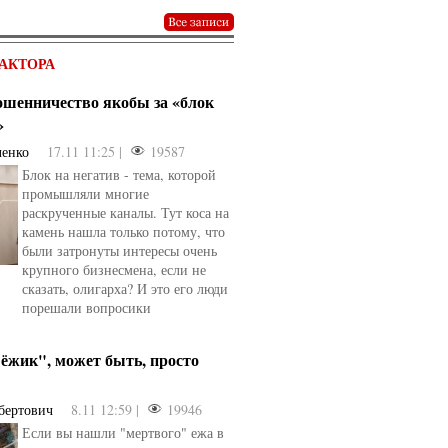
АКТОРА
мошенничество якобы за «блок
»
ченко
17.11 11:25 |
19587
Блок на негатив - тема, которой
промышляли многие
раскрученные каналы. Тут коса на
камень нашла только потому, что
были затронуты интересы очень
крупного бизнесмена, если не
сказать, олигарха? И это его люди
порешали вопросики
ёжик", может быть, просто
бертович
8.11 12:59 |
19946
Если вы нашли "мертвого" ежа в