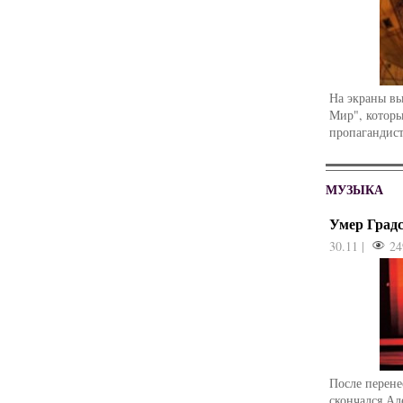
На экраны в
Мир", которы
пропагандист
МУЗЫКА
Умер Град
30.11 |
24
После перене
скончался Ал