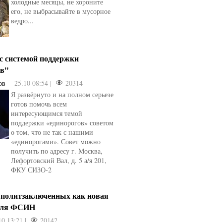
холодные месяцы, не хороните
его, не выбрасывайте в мусорное
ведро...
 с системой поддержки
ов"
ов
25.10 08:54 |
20314
Я развёрнуто и на полном серьезе
готов помочь всем
интересующимся темой
поддержки «единорогов» советом
о том, что не так с нашими
«единорогами». Совет можно
получить по адресу г. Москва,
Лефортовский Вал, д. 5 а/я 201,
ФКУ СИЗО-2
 политзаключенных как новая
для ФСИН
10 13:21 |
20142