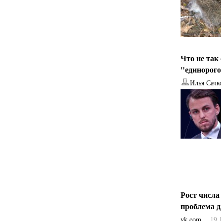
Что не так
"единорог
Илья Сачк
Рост числа
проблема 
vk.com
19.