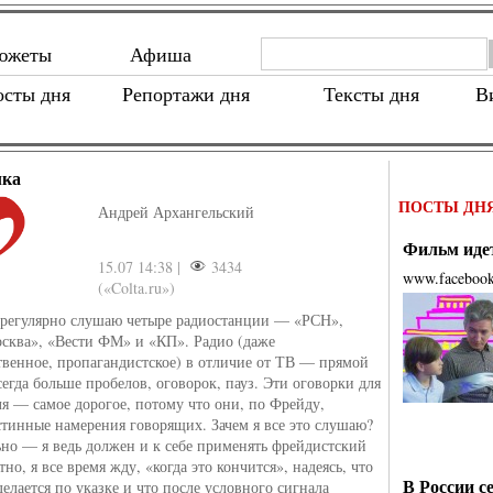
южеты
Афиша
осты дня
Репортажи дня
Тексты дня
В
лка
ПОСТЫ ДН
Андрей Архангельский
Фильм идет
15.07 14:38 |
3434
www.faceboo
(«Colta.ru»)
 регулярно слушаю четыре радиостанции — «РСН»,
сква», «Вести ФМ» и «КП». Радио (даже
твенное, пропагандистское) в отличие от ТВ — прямой
сегда больше пробелов, оговорок, пауз. Эти оговорки для
ля — самое дорогое, потому что они, по Фрейду,
тинные намерения говорящих. Зачем я все это слушаю?
ьно — я ведь должен и к себе применять фрейдистский
тно, я все время жду, «когда это кончится», надеясь, что
В России с
елается по указке и что после условного сигнала