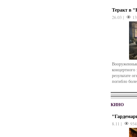
Теракт в 
26.03 |
13
Вооруженные
концертного 
результате о
погибло боле
КИНО
"Гардемар
8.11 |
934