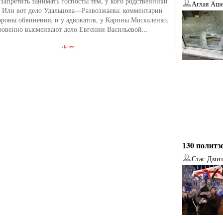
запретить занимать госпосты тем, у кого родственники
Аглая Аш
. Или вот дело Удальцова—Развозжаева: комментарии
тороны обвинения, и у адвокатов, у Карины Москаленко.
ровенно высмеивают дело Евгении Васильевой...
Далее
130 политз
Стас Дми