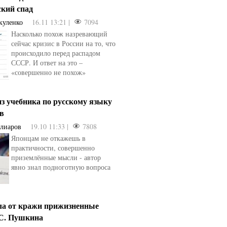
ский спад
куленко
16.11 13:21 |
7094
Насколько похож назревающий
сейчас кризис в России на то, что
происходило перед распадом
СССР. И ответ на это –
«совершенно не похож»
з учебника по русскому языку
ев
Алиаров
19.10 11:33 |
7808
Японцам не откажешь в
практичности, совершенно
приземлённые мысли - автор
явно знал подноготную вопроса
ла от кражи прижизненные
.С. Пушкина