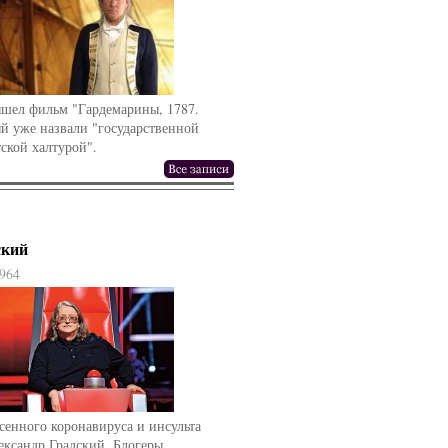
ышел фильм "Гардемарины, 1787.
й уже назвали "государственной
ской халтурой".
ский
964
сенного коронавируса и инсульта
ександр Градский. Блогеры