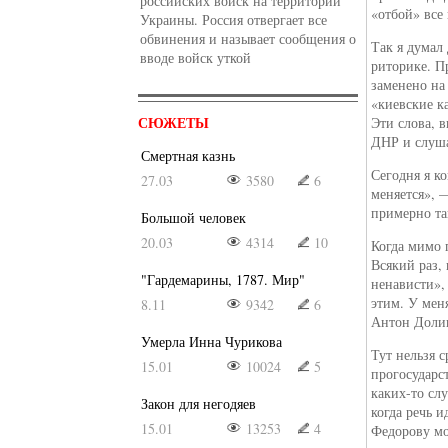
российских войск на территории
«отбой» все 
Украины. Россия отвергает все
обвинения и называет сообщения о
Так я думал
вводе войск уткой
риторике. П
заменено на
«киевские к
СЮЖЕТЫ
Эти слова, 
ДНР и слуш
Смертная казнь
Сегодня я к
27.03
3580
6
меняется», 
примерно та
Большой человек
20.03
4314
10
Когда мимо 
Всякий раз, 
"Гардемарины, 1787. Мир"
ненависти»,
этим. У мен
8.11
9342
6
Антон Долин
Умерла Инна Чурикова
Тут нельзя 
15.01
10024
5
прогосударс
каких-то сл
Закон для негодяев
когда речь 
15.01
13253
4
Федорову мо