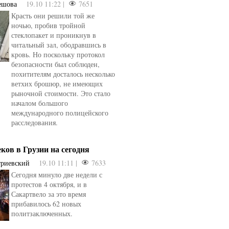
ешова
19.10 11:22 |
7651
Красть они решили той же
ночью, пробив тройной
стеклопакет и проникнув в
читальный зал, ободравшись в
кровь. Но поскольку протокол
безопасности был соблюден,
похитителям досталось несколько
ветхих брошюр, не имеющих
рыночной стоимости. Это стало
началом большого
международного полицейского
расследования.
еков в Грузии на сегодня
триевский
19.10 11:11 |
7633
Сегодня минуло две недели с
протестов 4 октября, и в
Сакартвело за это время
прибавилось 62 новых
политзаключенных.