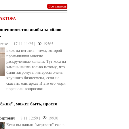
АКТОРА
мошенничество якобы за «блок
»
ченко
17.11 11:25 |
19565
Блок на негатив - тема, которой
промышляли многие
раскрученные каналы. Тут коса на
камень нашла только потому, что
были затронуты интересы очень
крупного бизнесмена, если не
сказать, олигарха? И это его люди
порешали вопросики
ёжик", может быть, просто
бертович
8.11 12:59 |
19930
Если вы нашли "мертвого" ежа в