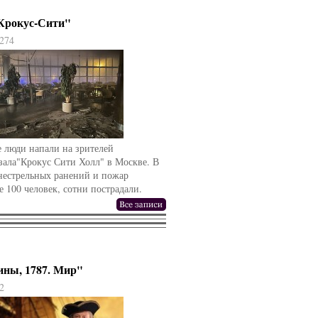
"Крокус-Сити"
274
 люди напали на зрителей
зала"Крокус Сити Холл" в Москве. В
гнестрельных ранений и пожар
е 100 человек, сотни пострадали.
ины, 1787. Мир"
2