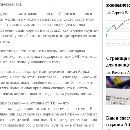
прекратится.
экономиче
Сергей Ва
 долгое время и жадно ловил малейшие изменения в
ри желании их можно заметить: да, слово «каратели»
 нейтральное «украинские военные» (два месяца
аратели» были нормой в новостях), как и слово «хунта».
впрочем, употребляют и сегодня в эфире представители
атели.
онстатирую: это ложные надежды, что «риторика
— потому что риторика государственных СМИ меняется
Страница и
к же, как пульс у впавшего в кому.
для японц
проносится поезд, зрители цепенеют, писал Кафка.
Рамазан 
когда я слушаю этот «язык зверя», «язык ада», «розжиг
 меня охватывает подобное оцепенение. Я заворожен
я уже болезненная привычка слушать это и читать.
 очень верно назвал это «ядовитым удовольствием».
сразу сказать — в отличие от ТВ, — что
твенные радиостанции как-то совсем сошли с ума. В
учаях они ведут себя как нормальные СМИ — например,
Как я спас
идет о внутренней политике. В эфире депутату Евгению
издания А
гут задать вопрос о дочерях Путина — в ответ на его