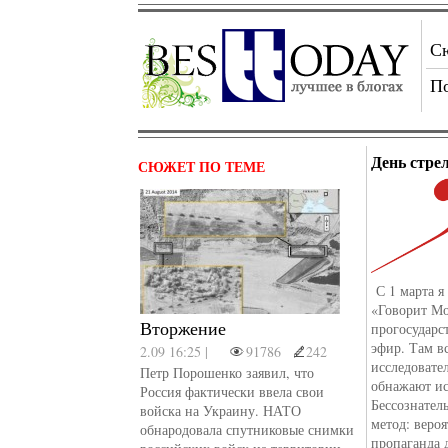
С
П
День стре
СЮЖЕТ ПО ТЕМЕ
С 1 марта я
«Говорит Мо
Вторжение
прогосударс
эфир. Там в
2.09 16:25 |
91786
242
исследовате
Петр Порошенко заявил, что
обнажают ис
Россия фактически ввела свои
Бессознател
войска на Украину. НАТО
метод: вероя
обнародовала спутниковые снимки
пропаганда д