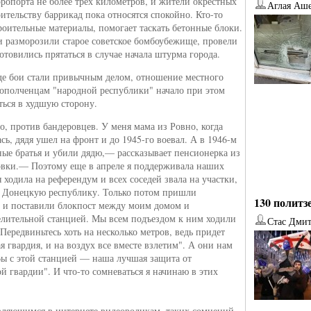
эропорта не более трех километров, и жители окрестных
Аглая Аш
оительству баррикад пока относятся спокойно. Кто-то
роительные материалы, помогает таскать бетонные блоки.
 разморозили старое советское бомбоубежище, провели
готовились прятаться в случае начала штурма города.
где бои стали привычным делом, отношение местного
 ополченцам "народной республики" начало при этом
ться в худшую сторону.
о, против бандеровцев. У меня мама из Ровно, когда
сь, дядя ушел на фронт и до 1945-го воевал. А в 1946-м
ые братья и убили дядю,— рассказывает пенсионерка из
вки.— Поэтому еще в апреле я поддерживала наших
я ходила на референдум и всех соседей звала на участки,
а Донецкую республику. Только потом пришли
130 политз
 и поставили блокпост между моим домом и
елительной станцией. Мы всем подъездом к ним ходили
Стас Дми
Передвиньтесь хоть на несколько метров, ведь придет
я гвардия, и на воздух все вместе взлетим". А они нам
Вы с этой станцией — наша лучшая защита от
й гвардии". И что-то сомневаться я начинаю в этих
.
вляющимся в интернете видеороликам, таких сомнений