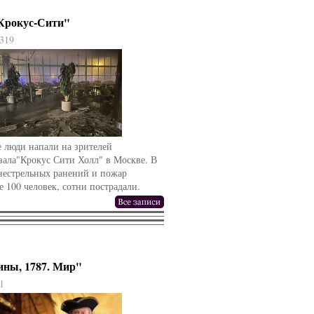
"Крокус-Сити"
319
 люди напали на зрителей
зала"Крокус Сити Холл" в Москве. В
гнестрельных ранений и пожар
е 100 человек, сотни пострадали.
ины, 1787. Мир"
1