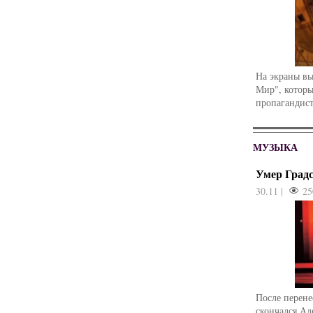
На экраны в
Мир", которы
пропагандист
МУЗЫКА
Умер Град
30.11 |
25
После перене
скончался Ал