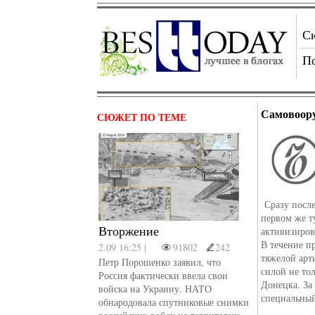
С
П
Самовоор
СЮЖЕТ ПО ТЕМЕ
Сразу после
первом же т
Вторжение
активизиров
В течение п
2.09 16:25 |
91802
242
тяжелой арт
Петр Порошенко заявил, что
силой не то
Россия фактически ввела свои
Донецка. За
войска на Украину. НАТО
специальный
обнародовала спутниковые снимки