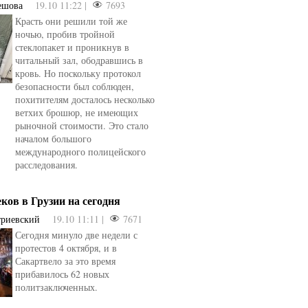
ешова
19.10 11:22 |
7693
Красть они решили той же
ночью, пробив тройной
стеклопакет и проникнув в
читальный зал, ободравшись в
кровь. Но поскольку протокол
безопасности был соблюден,
похитителям досталось несколько
ветхих брошюр, не имеющих
рыночной стоимости. Это стало
началом большого
международного полицейского
расследования.
еков в Грузии на сегодня
триевский
19.10 11:11 |
7671
Сегодня минуло две недели с
протестов 4 октября, и в
Сакартвело за это время
прибавилось 62 новых
политзаключенных.