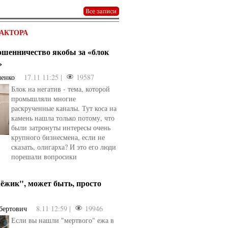
АКТОРА
мошенничество якобы за «блок
»
ченко
17.11 11:25 |
19587
Блок на негатив - тема, которой
промышляли многие
раскрученные каналы. Тут коса на
камень нашла только потому, что
были затронуты интересы очень
крупного бизнесмена, если не
сказать, олигарха? И это его люди
порешали вопросики
ёжик", может быть, просто
бертович
8.11 12:59 |
19946
Если вы нашли "мертвого" ежа в