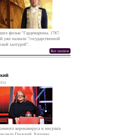
ышел фильм "Гардемарины, 1787.
й уже назвали "государственной
ской халтурой".
ский
004
сенного коронавируса и инсульта
ександр Градский. Блогеры