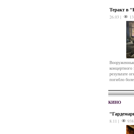
Теракт в 
26.03 |
13
Вооруженные
концертного 
результате о
погибло боле
КИНО
"Гардемар
8.11 |
938