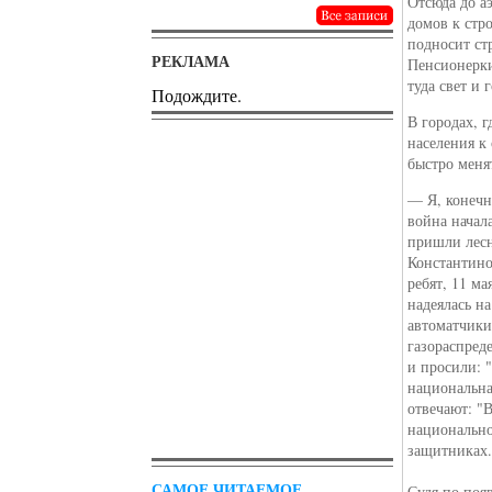
Отсюда до а
домов к стр
подносит ст
РЕКЛАМА
Пенсионерки
туда свет и 
Подождите.
В городах, 
населения к
быстро меня
— Я, конечн
война начала
пришли лесн
Константино
ребят, 11 ма
надеялась н
автоматчики
газораспред
и просили: "
национальна
отвечают: "
национально
защитниках
САМОЕ ЧИТАЕМОЕ
Судя по поя