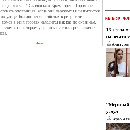
и среди жителей Славянска и Краматорска. Горожане
рогонять ополченцев, когда они паркуются или пытаются
а их улице. Большинство разбитых в результате
ВЫБОР РЕД
в домов в этих городах находится как раз по окраинам,
кпостами, по которым украинская артиллерия попадает
13 лет за 
егда.
на негатив
Далее
Анна Лев
"Мертвый 
уснул
Зураб Аль