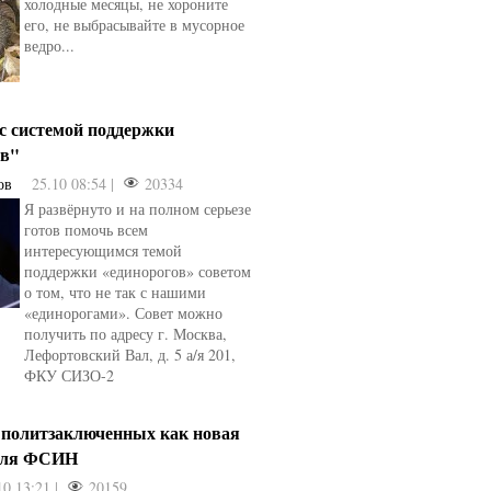
холодные месяцы, не хороните
его, не выбрасывайте в мусорное
ведро...
 с системой поддержки
ов"
ов
25.10 08:54 |
20334
Я развёрнуто и на полном серьезе
готов помочь всем
интересующимся темой
поддержки «единорогов» советом
о том, что не так с нашими
«единорогами». Совет можно
получить по адресу г. Москва,
Лефортовский Вал, д. 5 а/я 201,
ФКУ СИЗО-2
 политзаключенных как новая
для ФСИН
10 13:21 |
20159