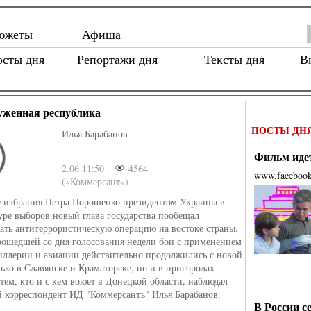
южеты
Афиша
осты дня
Репортажи дня
Тексты дня
В
уженная республика
ПОСТЫ ДН
Илья Барабанов
Фильм идет
2.06 11:50 |
4564
www.faceboo
(«Коммерсант»)
 избрания Петра Порошенко президентом Украины в
уре выборов новый глава государства пообещал
ать антитеррористическую операцию на востоке страны.
рошедшей со дня голосования недели бои с применением
иллерии и авиации действительно продолжились с новой
лько в Славянске и Краматорске, но и в пригородах
 тем, кто и с кем воюет в Донецкой области, наблюдал
 корреспондент ИД "Коммерсантъ" Илья Барабанов.
В России с