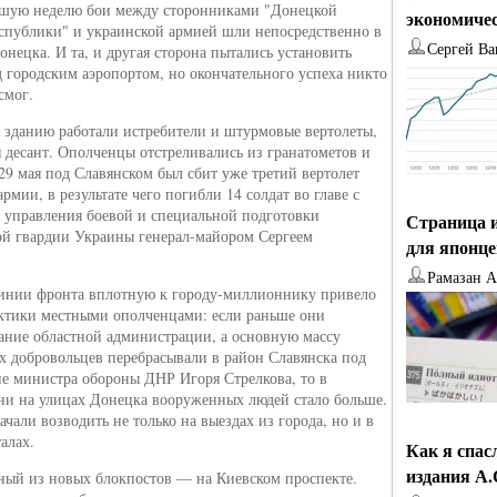
шую неделю бои между сторонниками "Донецкой
экономиче
спублики" и украинской армией шли непосредственно в
Сергей Ва
онецка. И та, и другая сторона пытались установить
д городским аэропортом, но окончательного успеха никто
смог.
 зданию работали истребители и штурмовые вертолеты,
 десант. Ополченцы отстреливались из гранатометов и
29 мая под Славянском был сбит уже третий вертолет
рмии, в результате чего погибли 14 солдат во главе с
 управления боевой и специальной подготовки
Страница и
й гвардии Украины генерал-майором Сергеем
для японц
.
Рамазан 
инии фронта вплотную к городу-миллионнику привело
актики местными ополченцами: если раньше они
ание областной администрации, а основную массу
 добровольцев перебрасывали в район Славянска под
е министра обороны ДНР Игоря Стрелкова, то в
ни на улицах Донецка вооруженных людей стало больше.
чали возводить не только на выездах из города, но и в
алах.
Как я спас
издания А
ый из новых блокпостов — на Киевском проспекте.