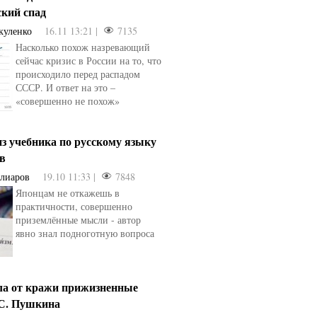
ский спад
куленко
16.11 13:21 |
7135
Насколько похож назревающий
сейчас кризис в России на то, что
происходило перед распадом
СССР. И ответ на это –
«совершенно не похож»
з учебника по русскому языку
ев
Алиаров
19.10 11:33 |
7848
Японцам не откажешь в
практичности, совершенно
приземлённые мысли - автор
явно знал подноготную вопроса
ла от кражи прижизненные
.С. Пушкина