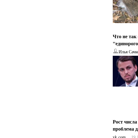
Что не так
"единорог
Илья Сачк
Рост числа
проблема 
vk.com
19.