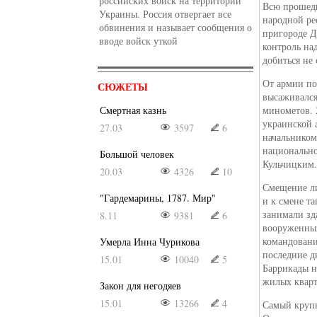
российских войск на территории
Всю прошед
Украины. Россия отвергает все
народной ре
обвинения и называет сообщения о
пригороде Д
вводе войск уткой
контроль на
добиться не 
От армии по
СЮЖЕТЫ
высаживался
Смертная казнь
минометов. 
украинской а
27.03
3597
6
начальником
национально
Большой человек
Кульчицким
20.03
4326
10
Смещение л
"Гардемарины, 1787. Мир"
и к смене т
занимали зд
8.11
9381
6
вооруженных
командовани
Умерла Инна Чурикова
последние д
15.01
10040
5
Баррикады на
жилых кварт
Закон для негодяев
15.01
13266
4
Самый крупн