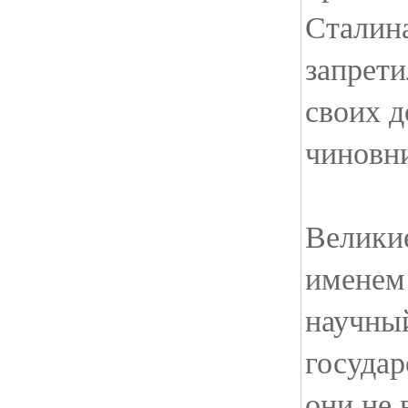
Сталина
запрети
своих 
чиновни
Велики
именем 
научный
государ
они не 