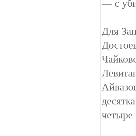
— с уб
Для Зап
Достоев
Чайков
Левитан
Айвазов
десятка
четыре 