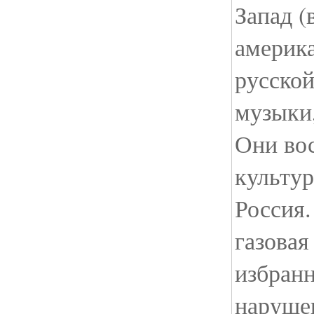
Запад (
америка
русской
музыки,
Они во
культур
Россия.
газовая
избран
наруше