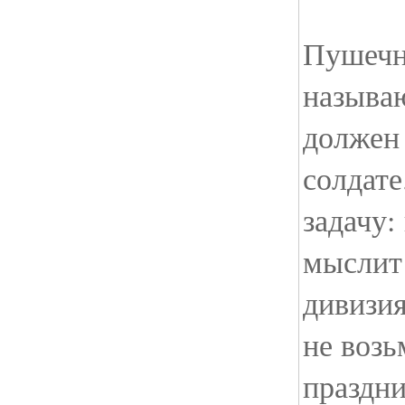
Пушечн
называю
должен
солдате
задачу:
мыслит
дивизи
не возь
праздн