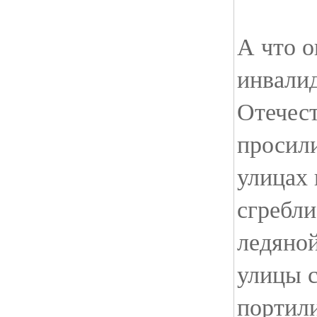
А что о
инвали
Отечес
просил
улицах 
сгребли
ледяной
улицы с
портили