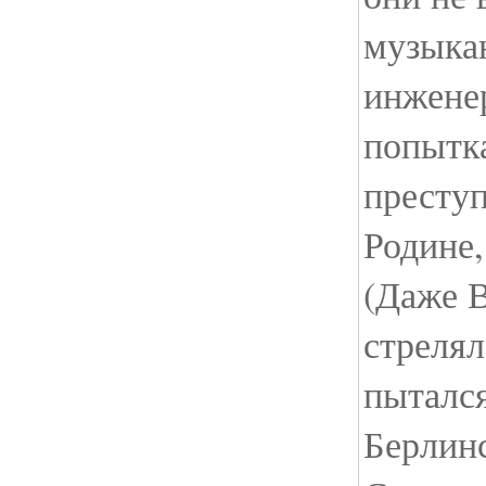
музыка
инжене
попытка
престу
Родине,
(Даже 
стрелял
пытался
Берлин