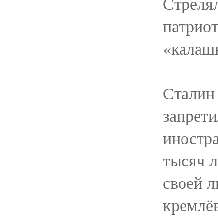
Стрелял
патриот
«калаш
Сталин
запрети
иностр
тысяч л
своей 
кремлёв