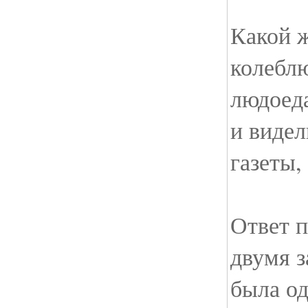
Какой ж
колебл
людоед
и видел
газеты,
Ответ 
двумя 
была од