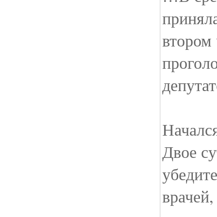
приняла
втором 
проголо
депутат
Началс
Двое су
убедит
врачей,