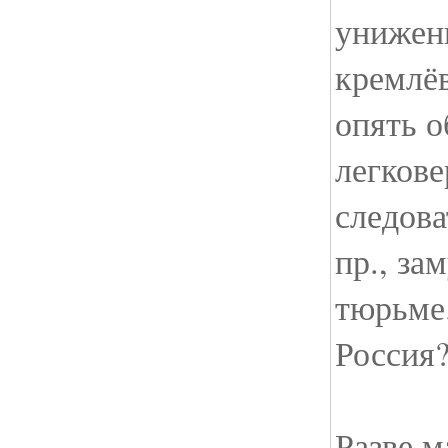
унижени
кремлё
опять 
легкове
следов
пр., за
тюрьме
Россия
Разве м