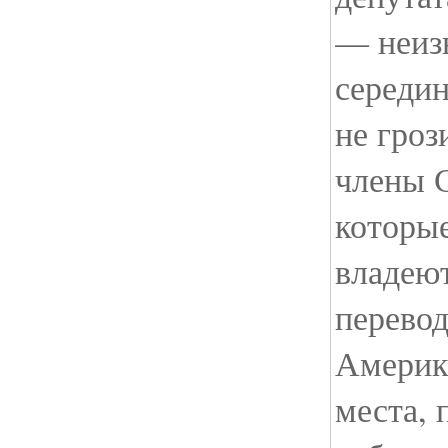
— неиз
середин
не гроз
члены 
которые
владеют
перевод
Америк
места, 