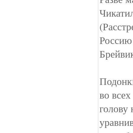
Чикати
(Расстр
Россию 
Брейви
Подонк
во всех
голову 
уравнив