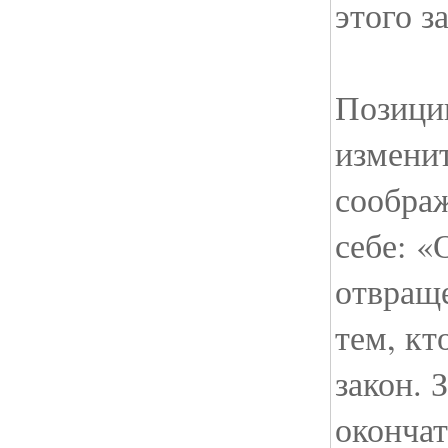
этого з
Позици
измени
соображ
себе: «
отвращ
тем, кт
закон. 
окончат