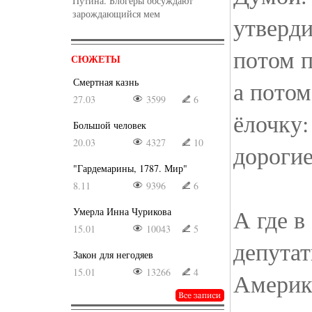
Путина. Блогеры обсуждают
зарождающийся мем
утверди
потом 
СЮЖЕТЫ
Смертная казнь
а потом
27.03
3599
6
ёлочку
Большой человек
20.03
4327
10
дорогие
"Гардемарины, 1787. Мир"
8.11
9396
6
А где в
Умерла Инна Чурикова
15.01
10043
5
депутат
Закон для негодяев
15.01
13266
4
Америк