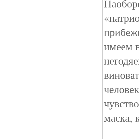
Наобор
«патри
прибежи
имеем 
негодяе
виноват
человек
чувство
маска, 