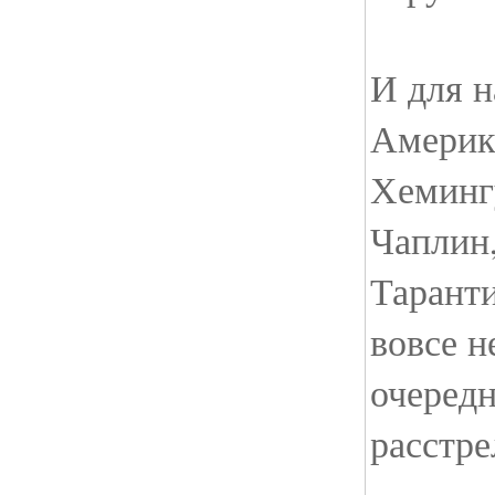
И для н
Америк
Хеминг
Чаплин
Таранти
вовсе н
очередн
расстре