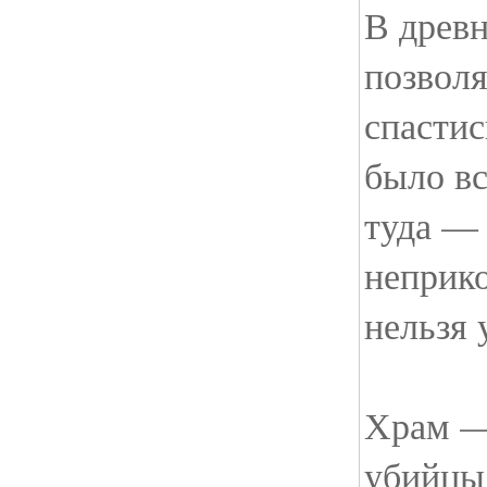
В древн
позвол
спастис
было вс
туда — 
неприко
нельзя 
Храм —
убийцы.