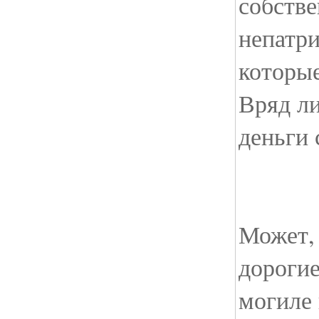
собстве
непатри
которые
Вряд ли
деньги 
Может, 
дорогие
могиле