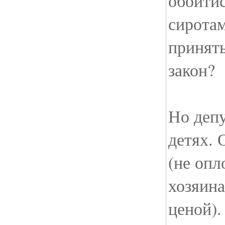
обойти
сирота
принять
закон?
Но депу
детях. 
(не опл
хозяина
ценой).