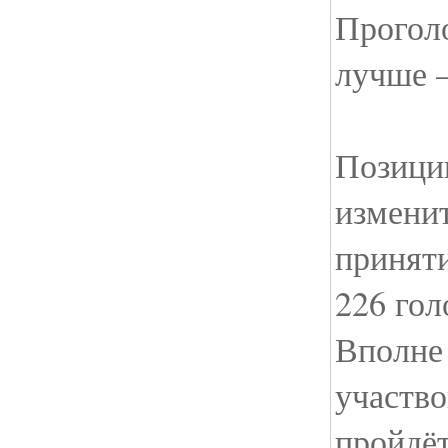
Прогол
лучше 
Позици
изменит
приняти
226 гол
Вполне
участво
пройдёт