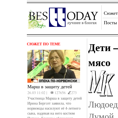
Сюже
Посты
Дети 
СЮЖЕТ ПО ТЕМЕ
мясо
Марш в защиту детей
26.03 11:02 |
127656
273
Участница Марша в защиту детей
Людоед
Ирина Бергсет заявила, что
норвежцы насилуют её 4-летнего
Думой. 
сына, надевая на него костюм