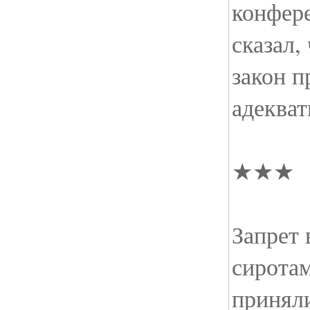
конфер
сказал,
закон 
адеква
★★★
Запрет
сиротам
принял