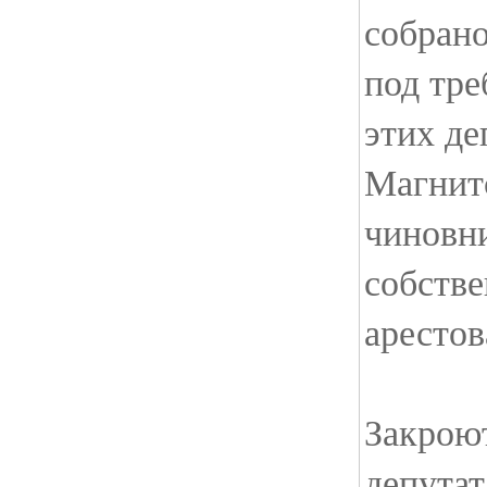
собрано
под тр
этих де
Магнит
чиновни
собств
аресто
Закрою
депутат