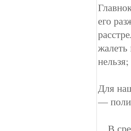
Главно
его раз
расстре
жалеть
нельзя;
Для на
— поли
…В сред