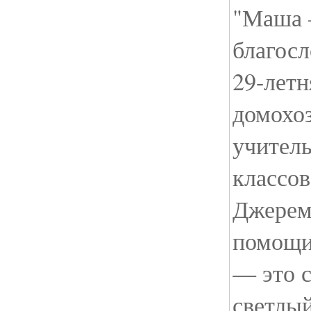
"Маша 
благосл
29-летн
домохо
учител
классов
Джерем
помощи
— это с
светлы