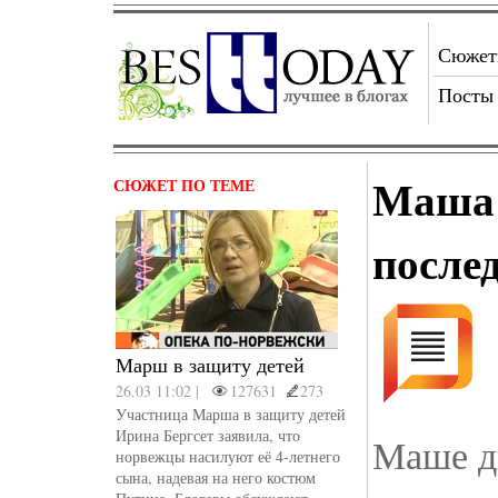
Сюже
Посты
Маша 
СЮЖЕТ ПО ТЕМЕ
после
Марш в защиту детей
26.03 11:02 |
127631
273
Участница Марша в защиту детей
Ирина Бергсет заявила, что
Маше дв
норвежцы насилуют её 4-летнего
сына, надевая на него костюм