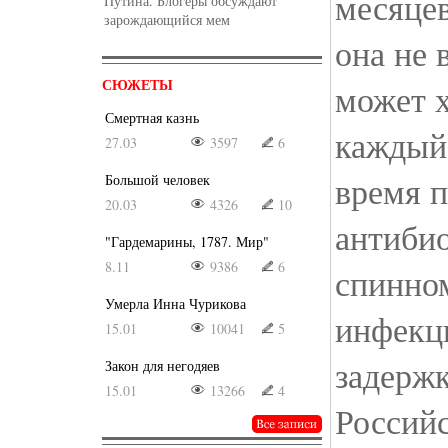
месяцев
Путина. Блогеры обсуждают
зарождающийся мем
она не 
СЮЖЕТЫ
может 
Смертная казнь
каждый
27.03
3597
6
время 
Большой человек
20.03
4326
10
антибио
"Гардемарины, 1787. Мир"
8.11
9386
6
спинно
Умерла Инна Чурикова
инфекци
15.01
10041
5
задержк
Закон для негодяев
15.01
13266
4
Россий