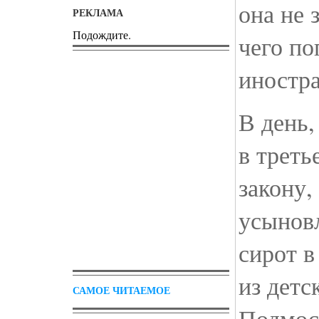
она не 
РЕКЛАМА
Подождите.
чего по
иностр
В день,
в треть
закону
усынов
сирот 
из детс
САМОЕ ЧИТАЕМОЕ
Подмоск