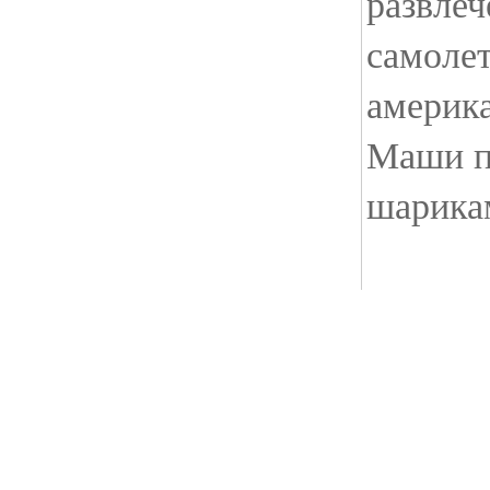
развлеч
самолет
америк
Маши п
шарика