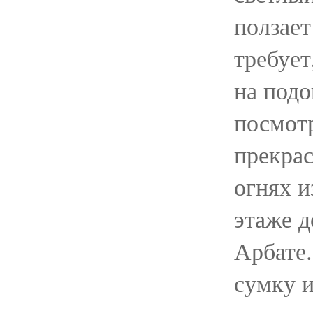
ползает
требует
на подо
посмотр
прекра
огнях и
этаже 
Арбате.
сумку 