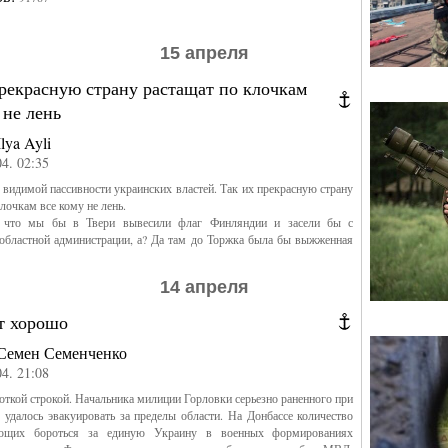
15 апреля
рекрасную страну растащат по клочкам
 не лень
Ilya Ayli
04. 02:35
идимой пассивности украинских властей. Так их прекрасную страну
лочкам все кому не лень.
, что мы бы в Твери вывесили флаг Финляндии и засели бы с
областной администрации, а? Да там до Торжка была бы выжженная
14 апреля
т хорошо
Семен Семенченко
04. 21:08
ткой строкой. Начальника милиции Горловки серьезно раненного при
далось эвакуировать за пределы области. На Донбассе количество
ющих бороться за единую Украину в военных формированиях