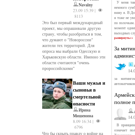
У меня така
Navalny
немного сумбу
23.09 15:39 |
вижу я. В До
8113
я тоже не ув
Это был первый международный
по полочкам.
проект, мы опрашивали другую
момент одни
выходных слу
страну, чтобы разобраться в том,
развернуть>>
что думают о "Новороссии"
жители тех территорий. Для
За митин
опроса мы выбрали Одесскую и
админис
Харьковскую области. Именно эти
области считаются "очень
пророссийскими"
14.
за митинго
Ваши мужья и
автоматчиков
сыновья в
Армейск
смертельной
полное 
опасности
Ирина
Мишенина
14.
8.09 16:34 |
В принципе,
6796
означает п
Что бы скрыть правду о войне на