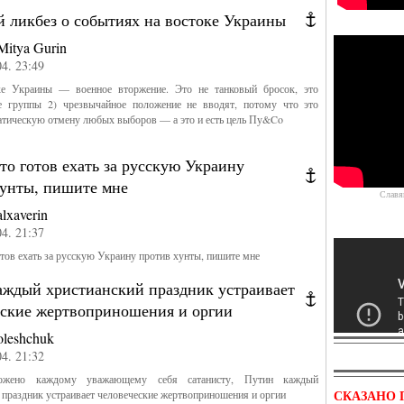
й ликбез о событиях на востоке Украины
Mitya Gurin
04. 23:49
ке Украины — военное вторжение. Это не танковый бросок, это
е группы 2) чрезвычайное положение не вводят, потому что это
атическую отмену любых выборов — а это и есть цель Пу&Co
то готов ехать за русскую Украину
хунты, пишите мне
Славя
alxaverin
04. 21:37
отов ехать за русскую Украину против хунты, пишите мне
аждый христианский праздник устраивает
еские жертвоприношения и оргии
oleshchuk
04. 21:32
жено каждому уважающему себя сатанисту, Путин каждый
Спецназ ведёт бои
СКАЗАНО 
 праздник устраивает человеческие жертвоприношения и оргии