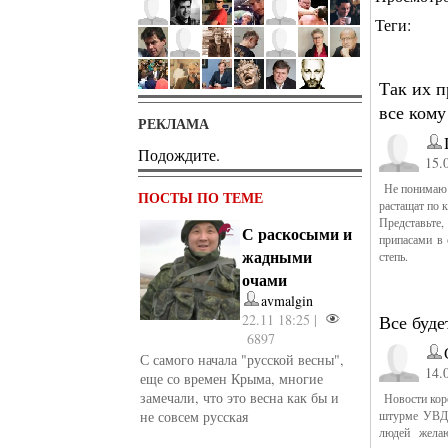
Теги:
Так их п
все кому
РЕКЛАМА
Подождите.
15.
Не понимаю в
ПОСТЫ ПО ТЕМЕ
растащат по к
Представьте
С раскосыми и
припасами в 
жадными
степь.
очами
avmalgin
22.11 18:25 |
Все буде
6897
С самого начала "русской весны",
14.
еще со времен Крыма, многие
замечали, что это весна как бы и
Новости коро
не совсем русская
штурме УВД у
людей жела