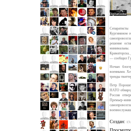
Сепаратисты
Кургиняном о
самопровозгл
решение ост
минимальны.
Краматорска, 
— сообщил Гу
Ночью блоге
военными. Хеш
тренды твитте
Петр Порошен
НАТО обнарод
Россия отвер
Премьер-ми
самопровоз
военнослужа
Создан:
13
Просмотр