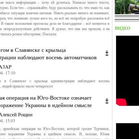
я масса информации – хочу ей делиться. Написал много текста,
рно. Если что – спрашивайте, буду рассказывать то, что знаю то, как
нбассе ситуация конечно патовая. Никто реально ничего не понимает,
ерен, что понимаю лучше кого-то, но всё же попробую разложить всё
 В таком положении прогнозы дело не благодарное – всё меняется в
ВИДЕО
м непредсказуемым действием. Я думал, что пик мы прошли, а на
чилось резкое обострение. Поехали:
гом в Славянске с крыльца
трации наблюдают восемь автоматчиков
A3AP
На блокпосту опо
04. 17:10
м в Славянске с крыльца администрации наблюдают восемь
, людей пришло около четырехсот
ая операция на Юго-Востоке означает
поражение Украины в идейном смысле
Алексей Рощин
04. 15:03
 армейская операция на Юго-Востоке, которой грозит Турчинов,
олное поражение Украины в идейном смысле. И, похоже, Юлия