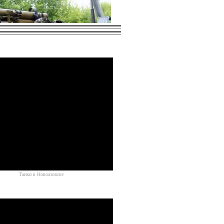
лченцев под Славянском
Источник
Танки в Новоазовске