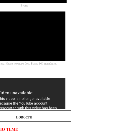
Бусик
Источник
нск. Итоги ночного боя. Более 100 погибших
новости
 в Славянске
ПО ТЕМЕ
Источник
Фашисты бегут изгорода