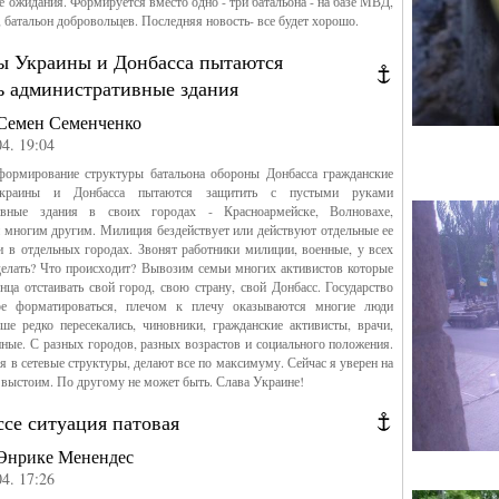
е ожидания. Формируется вместо одно - три батальона - на базе МВД,
батальон добровольцев. Последняя новость- все будет хорошо.
ы Украины и Донбасса пытаются
ь административные здания
Семен Семенченко
04. 19:04
ормирование структуры батальона обороны Донбасса гражданские
краины и Донбасса пытаются защитить с пустыми руками
ивные здания в своих городах - Красноармейске, Волновахе,
 многим другим. Милиция бездействует или действуют отдельные ее
и в отдельных городах. Звонят работники милиции, военные, у всех
делать? Что происходит? Вывозим семьи многих активистов которые
нца отстаивать свой город, свою страну, свой Донбасс. Государство
ре форматироваться, плечом к плечу оказываются многие люди
ше редко пересекались, чиновники, гражданские активисты, врачи,
нные. С разных городов, разных возрастов и социального положения.
 в сетевые структуры, делают все по максимуму. Сейчас я уверен на
выстоим. По другому не может быть. Слава Украине!
се ситуация патовая
Энрике Менендес
04. 17:26