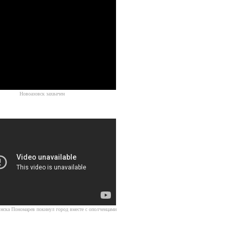
тивисты на сломанном украинском БМП в Мариуполе
Источник
Новоазовск захвачен
Источник
нска Пономарев покинул город вместе с ополченцами