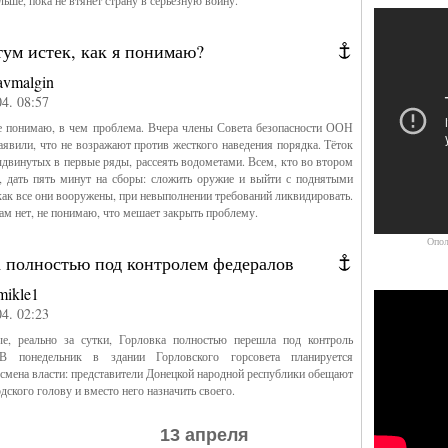
льше, пока не втянет страну в серьезную войну.
ум истек, как я понимаю?
avmalgin
04. 08:57
 понимаю, в чем проблема. Вчера члены Совета безопасности ООН
аявили, что не возражают против жесткого наведения порядка. Тёток
ыдвинутых в первые ряды, рассеять водометами. Всем, кто во втором
, дать пять минут на сборы: сложить оружие и выйти с поднятыми
как все они вооружены, при невыполнении требований ликвидировать.
ам нет, не понимаю, что мешает закрыть проблему.
Опол
а полностью под контролем федералов
mikle1
04. 02:23
, реально за сутки, Горловка полностью перешла под контроль
 В понедельник в здании Горловского горсовета планируется
смена власти: представители Донецкой народной республики обещают
дского голову и вместо него назначить своего.
13 апреля