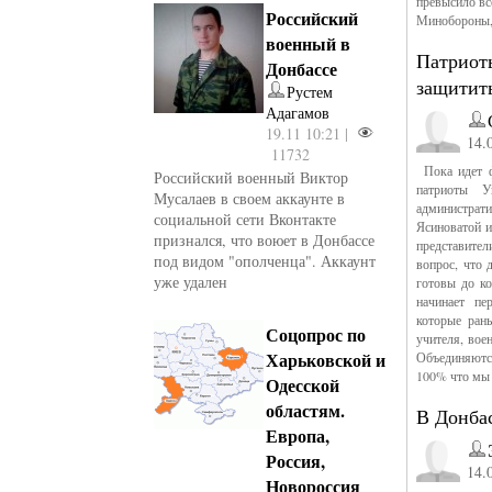
превысило вс
Российский
Минобороны, 
военный в
Патриот
Донбассе
защитит
Рустем
Адагамов
19.11 10:21 |
14.
11732
Пока идет ф
Российский военный Виктор
патриоты У
Мусалаев в своем аккаунте в
администрат
социальной сети Вконтакте
Ясиноватой и
признался, что воюет в Донбассе
представител
под видом "ополченца". Аккаунт
вопрос, что 
уже удален
готовы до ко
начинает пе
которые рань
Соцопрос по
учителя, вое
Харьковской и
Объединяются
100% что мы 
Одесской
областям.
В Донбас
Европа,
Россия,
14.
Новороссия