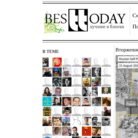
С
П
Вторжени
В ТЕМЕ