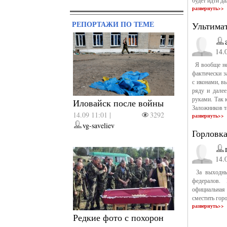
будет идти да
развернуть>>
РЕПОРТАЖИ ПО ТЕМЕ
Ультимат
14.
Я вообще не
фактически з
с иконами, в
ряду и далее
руками. Так 
Иловайск после войны
Заложников т
14.09 11:01 |
3292
развернуть>>
vg-saveliev
Горловк
14.
За выходные
федералов.
официальная 
сместить горо
развернуть>>
Редкие фото с похорон