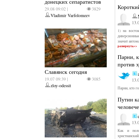
донецких сепаратистов
Коротки
29.08 09:02 |
3829
Vladimir Varfolomeev
13.
1) на восто
диверсионны
значит автом
развернуть>>
Парни, к
против 
Славянск сегодня
19.07 09:39 |
3085
13.
zloy-odessit
Парни, кто г
Путин к
человеч
13.
Как и поло
христианский