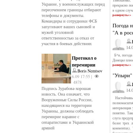
Тимошенко, 
Украине, у военнослужащих перед
прекрасно по
пересечением границы отбирают
в одном случ
телефоны и документы.
развернуть>>
Командиры и сотрудники ФСБ
Погода н
запугивают ваших сыновей и
"А в рос
мужей уголовной
ответственностью за отказ от
участия в боевых действиях
14.
Б*я, погода 
Протокол о
Донецке плюс.
перемирии
развернуть>>
Boris Nemtsov
"Упыри"
6.09 17:55 |
4878
Подпись Зурабова-хорошая
14.
новость. Она означает, что
Настойчивые
Вооруженные Силы России,
полномасшт
находящиеся на территории
интервенция 
Украины, должны соблюдать
понятно. Так
перемирие наравне с
слуга предуп
сепаратистами и Украинской
более трех л
армией
комментах). 