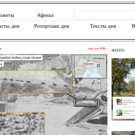
южеты
Афиша
осты дня
Репортажи дня
Тексты дня
В
е
<код для ЖЖ>
ФОТО