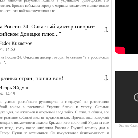
как наиболее разумный политик в украинском руководстве, это
нимает. Бросать войска на города с мирным населением можно только
ае - если эти войска оккупационные.
Пророссийские ак
а России-24. Очкастый диктор говорит:
сийском Донецке плюс..."
Fedor Kuznetsov
04. 14:53
на России-24. Очкастый диктор говорит буквально "а в российском
..".
 разных стран, пошли вон!
Игорь Эйдман
04. 14:19
 усилия российского руководства и спецслужб по разжиганию
абной войны в восточной Украине близки к успеху. Скрытая
уже идет, не исключен и открытый ввод войск. С этим, в общем, все
ое развитие событий многие предсказывали. Причем, ваш покорный
реждал о возможности захвата Крыма и юго-восточной Украины еще
Экс-мэр Славя
ет назад, сразу после конфликта России с Грузией (ссылку дам в
Теперь Путин не остановится. Он почувствовал безнаказанность и