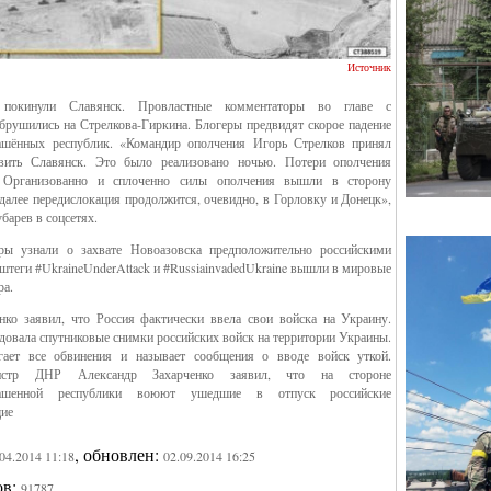
Источник
 покинули Славянск. Провластные комментаторы во главе с
брушились на Стрелкова-Гиркина. Блогеры предвидят скорое падение
ашённых республик. «Командир ополчения Игорь Стрелков принял
авить Славянск. Это было реализовано ночью. Потери ополчения
 Организованно и сплоченно силы ополчения вышли в сторону
далее передислокация продолжится, очевидно, в Горловку и Донецк»,
барев в соцсетях.
ры узнали о захвате Новоазовска предположительно российскими
теги #UkraineUnderAttack и #RussiainvadedUkraine вышли в мировые
ра.
ко заявил, что Россия фактически ввела свои войска на Украину.
овала спутниковые снимки российских войск на территории Украины.
гает все обвинения и называет сообщения о вводе войск уткой.
нистр ДНР Александр Захарченко заявил, что на стороне
глашенной республики воюют ушедшие в отпуск российские
щие
, обновлен:
.04.2014 11:18
02.09.2014 16:25
ов:
91787