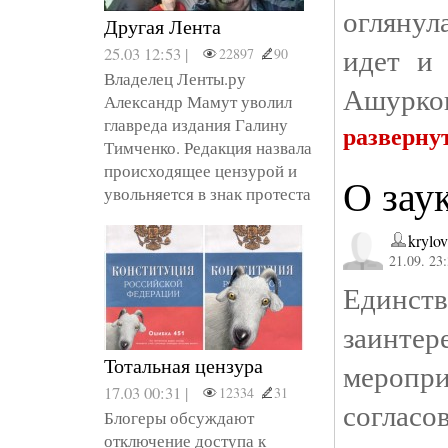
огляну
Другая Лента
идет и
25.03 12:53 |
22897
90
Владелец Ленты.ру
Ашурко
Александр Мамут уволил
главреда издания Галину
разверну
Тимченко. Редакция назвала
происходящее цензурой и
О зау
увольняется в знак протеста
krylov
21.09. 23
Единс
заинтер
Тотальная цензура
меропр
17.03 00:31 |
12334
31
согласо
Блогеры обсуждают
отключение доступа к