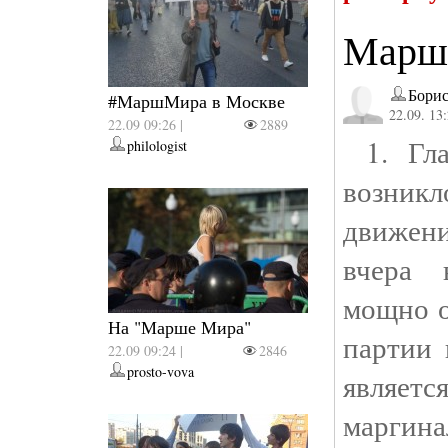
Марш 
Бори
#МаршМира в Москве
22.09. 13
22.09 09:26 |
2889
1. Гла
philologist
возникл
движени
вчера 
мощно о
На "Марше Мира"
партии 
22.09 09:24 |
2846
prosto-vova
являе
маргин