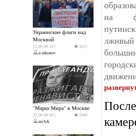
образов
на фо
путинск
Украинские флаги над
лживый
Москвой
22.09 09:18 |
2621
больш
a-nikonov
городс
движени
разверну
После
"Марш Мира" в Москве
22.09 09:09 |
2990
камер
mi3ch