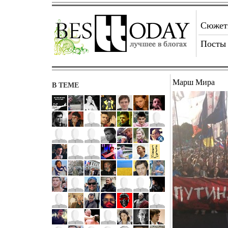
Сюже
Посты
Марш Мира
В ТЕМЕ