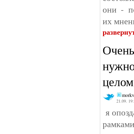
они - п
их мнен
разверну
Очень
нужно
целом
morkv
21.09. 19
я опозд
рамками