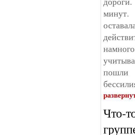
дороги
минут
остава
действи
намно
учитыв
пошли
бессили
разверну
Что-т
групп