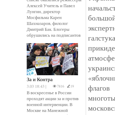
Алексей Учитель и Павел
началь
Лунгин, директор
большой
Мосфильма Карен
Шахназаров, филолог
экспер
Дмитрий Бак. Блогеры
обрушились на подписантов
галст
прикиде
атмос
украи
«яблоч
За и Контра
флаг
3.03 18:43 |
7816
19
В воскресенье в России
много
проходят акции за и против
военной интервенции. В
московс
Москве на Манежной