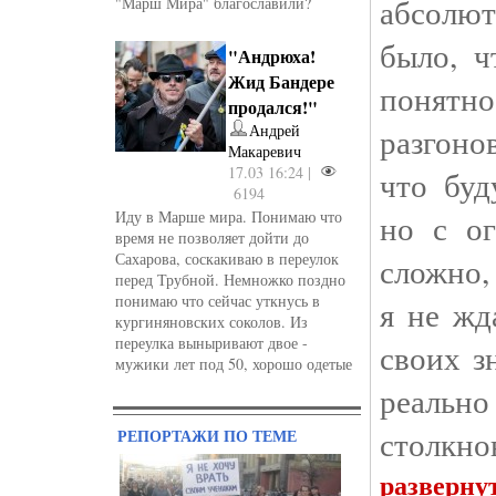
абсолют
"Марш Мира" благославили?
было, ч
"Андрюха!
Жид Бандере
понятн
продался!"
Андрей
разгоно
Макаревич
17.03 16:24 |
что буд
6194
Иду в Марше мира. Понимаю что
но с о
время не позволяет дойти до
Сахарова, соскакиваю в переулок
сложно,
перед Трубной. Немножко поздно
понимаю что сейчас уткнусь в
я не жд
кургиняновских соколов. Из
переулка выныривают двое -
своих з
мужики лет под 50, хорошо одетые
реальн
столкно
РЕПОРТАЖИ ПО ТЕМЕ
разверну