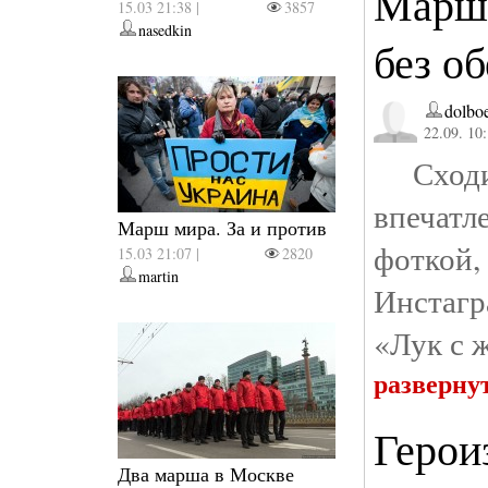
Марш 
15.03 21:38 |
3857
nasedkin
без о
dolbo
22.09. 10
Сходи
впечатл
Марш мира. За и против
фотко
15.03 21:07 |
2820
martin
Инстаг
«Лук с 
разверну
Героиз
Два марша в Москве