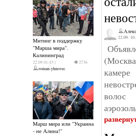
остал
невос
Алек
22.09. 10
Митинг в поддержку
Объявле
"Марша мира".
Калининград
(Москв
22.09 01:43 |
2736
roman-yhnovec
камер
невостр
волос
аэрозол
разверну
Марш мира или "Украина
- не Алина!"