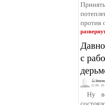
Приня
потепл
против 
разверну
Давно
с раб
дерьмо
limon
21.09. 19
Ну во
состоя