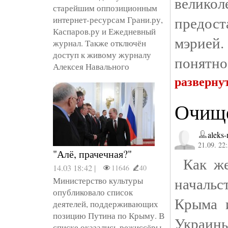
великол
старейшим оппозиционным
предос
интернет-ресурсам Грани.ру,
Каспаров.ру и Ежедневный
мэрией
журнал. Также отключён
доступ к живому журналу
понятно
Алексея Навального
разверну
Очище
aleks
21.09. 22
"Алё, прачечная?"
Как же
14.03 18:42 |
11646
40
начальс
Министерство культуры
опубликовало список
Крыма 
деятелей, поддерживающих
позицию Путина по Крыму. В
Украин
списке оказались режиссёры