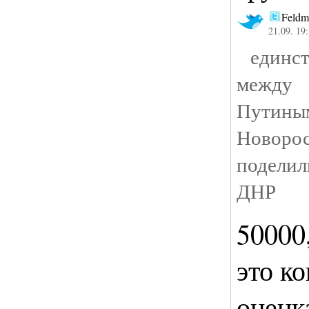
Feldm
21.09. 19
единст
между
Путины
Новоро
подели
ДНР
50000,
это к
оценк