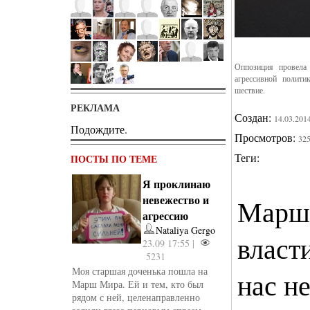
Оппозиция провела
агрессивной полит
шествие.
РЕКЛАМА
Создан:
14.03.201
Подождите.
Просмотров:
32
Теги:
ПОСТЫ ПО ТЕМЕ
Я проклинаю
невежество и
Марш 
агрессию
Nataliya Gergo
власт
23.09 17:55 |
5231
Моя старшая доченька пошла на
нас н
Марш Мира. Ей и тем, кто был
рядом с ней, целенаправленно