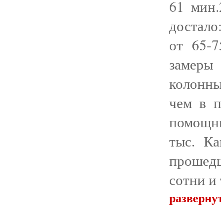
61 мин.
достало
от 65-7
замеры
колонн
чем в п
помощн
тыс. Ка
прошед
сотни и 
разверну