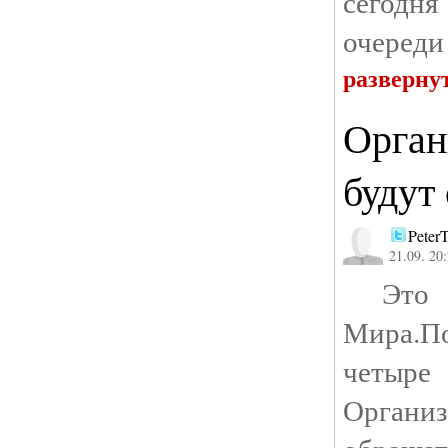
сегод
очереди 
разверну
Орган
будут
Peter
21.09. 20
Это т
Мира.По
четыр
Орган