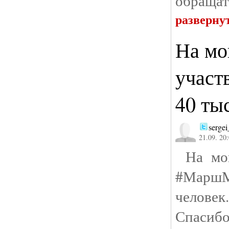
обращат
разверну
На мо
участ
40 ты
sergei
21.09. 20
На мой
#МаршМ
челове
Спасиб