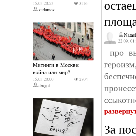
остае
15.03 20:53 |
3116
varlamov
площ
Natas
22.09. 01
про вы
героизм
Митинги в Москве:
война или мир?
беспе
15.03 20:00 |
2804
пронес
drugoi
ссыкотн
разверну
За по