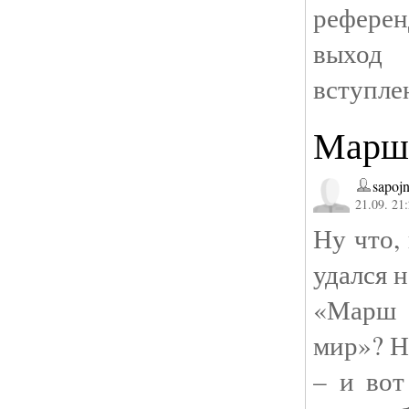
референ
выхо
вступле
Марш 
sapojn
21.09. 21
Ну что,
удался н
«Марш 
мир»? Н
– и вот