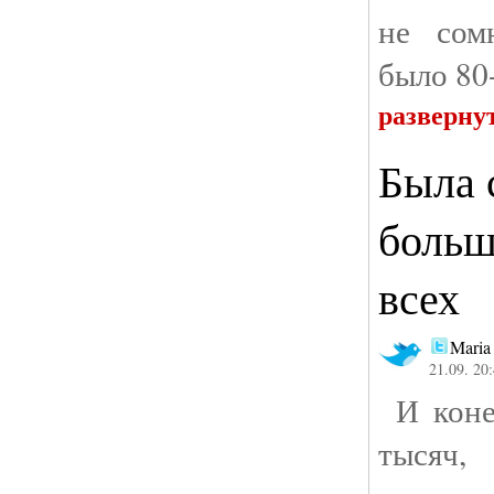
не сом
было 80
разверну
Была 
больш
всех
Maria
21.09. 20
И коне
тысяч,