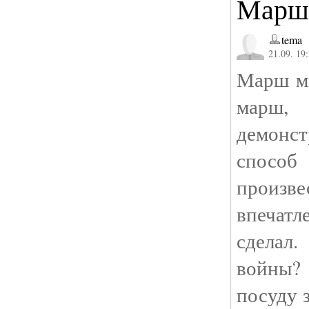
Марш
tema
21.09. 19
Марш ми
марш, 
демонс
спосо
произв
впечатл
сделал
войны?
посуду 