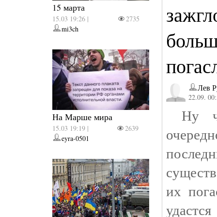
15 марта
зажгл
15.03 19:26 |
2735
mi3ch
больш
погас
Лев 
22.09. 00
Ну чт
На Марше мира
15.03 19:19 |
2639
очеред
eyra-0501
после
существ
их пог
удастся