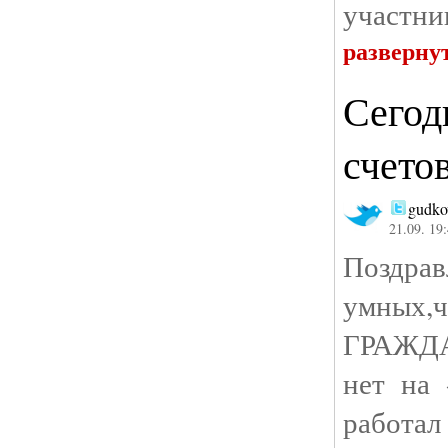
участни
разверну
Сегод
счето
gudko
21.09. 19
Позд
умных,ч
ГРАЖДА
нет на
работал