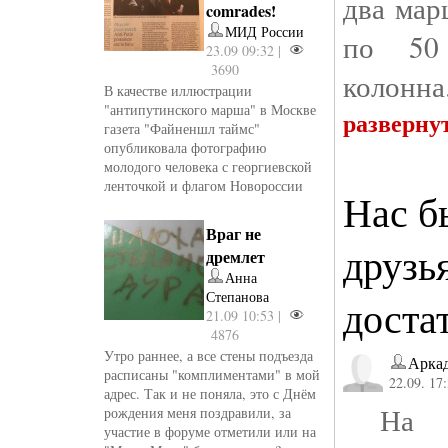
два мар
comrades!
МИД России
по 50
23.09 09:32 |
3690
колонна
В качестве иллюстрации
"антипутинского марша" в Москве
разверну
газета "Файненшл таймс"
опубликовала фотографию
молодого человека с георгиевской
ленточкой и флагом Новороссии
Нас б
Враг не
друзь
дремлет
Анна
Степанова
доста
21.09 10:53 |
4876
Утро раннее, а все стены подъезда
Аркад
расписаны "комплиментами" в мой
22.09. 17
адрес. Так и не поняла, это с Днём
На М
рождения меня поздравили, за
участие в форуме отметили или на