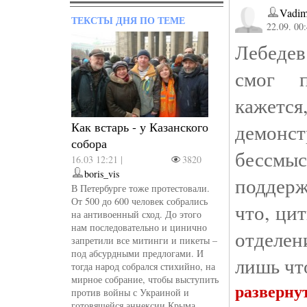
Vadim
ТЕКСТЫ ДНЯ ПО ТЕМЕ
22.09. 00
Лебедев
смог п
каже
Как встарь - у Казанского
демон
собора
бессм
16.03 12:21 |
3820
boris_vis
поддерж
В Петербурге тоже протестовали.
От 500 до 600 человек собрались
что, ци
на антивоенный сход. До этого
нам последовательно и цинично
отделен
запретили все митинги и пикеты –
под абсурдными предлогами. И
лишь чт
тогда народ собрался стихийно, на
мирное собрание, чтобы выступить
разверну
против войны с Украиной и
готовящейся аннексии Крыма