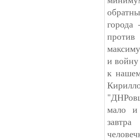
обратн
города 
против
максиму
и войну
к нашем
Кирилл
"ДНРов
мало и
завтр
человеч