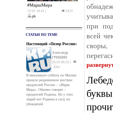
обнадеж
#МаршМира
15.03 18:41 |
2423
учитыв
ph
при по
всей че
СТАТЬИ ПО ТЕМЕ
своры,
Настоящий «Позор России»
Александр
перегаси
ГРИШИН
20.03 00:24 |
разверну
4261
В минувшую субботу по Москве
Лебед
прошло разрешенное шествие
предателей России – «Марш
буквы
Мира». Обычно говорят –
предателей Родины. Но у этих
людей нет Родины в силу их
прочи
убеждений