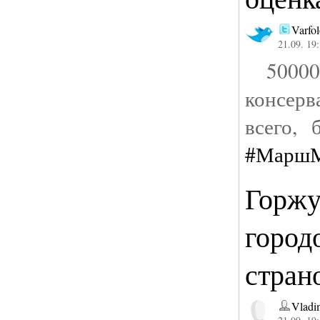
Varfo
21.09. 19
50000,
консерв
всего, 
#Марш
Горжу
город
стран
Vladi