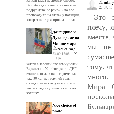
залили глаза перцовым спреем.
mkasy
Эти ублюдки напали на неё и её
23.09. 17
подруг даже до рамок. Это всё
Это оч
происходило на глазах у полиции,
которая не отреагировала никак
плечу, 
Донеццкие и
вместе,
Лугандские на
Марше мира
мы не
bars-of-cage
23.09 12:08 |
сумасш
4219
Флаги вывесили две коммуналки.
тому, чт
Верхняя кв.20 - (которая за ДНР) -
единственная в нашем доме, где
много. 
уже 30 лет нет горячей воды -
соседки не могли договориться,
Мира б
как вскладчину купить газовую
колонку
поскол
Бульвар
Nice choice of
photo,