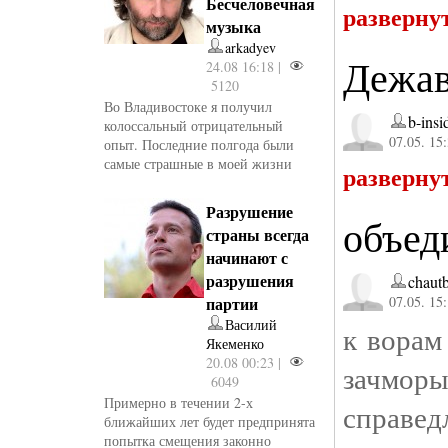
Бесчеловечная
разверну
музыка
arkadyev
Дежа
24.08 16:18 |
5120
Во Владивостоке я получил
b-insi
колоссальный отрицательный
07.05. 15
опыт. Последние полгода были
самые страшные в моей жизни
разверну
Разрушение
объед
страны всегда
начинают с
разрушения
chaut
партии
07.05. 15
Василий
к ворам
Якеменко
20.08 00:23 |
зачмо
6049
Примерно в течении 2-х
справед
ближайших лет будет предпринята
попытка смещения законно