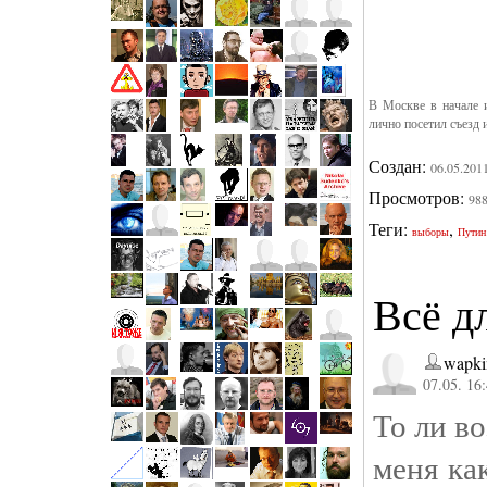
В Москве в начале 
лично посетил съезд 
Создан:
06.05.201
Просмотров:
98
Теги:
,
выборы
Путин
Всё д
wapki
07.05. 16
То ли в
меня ка