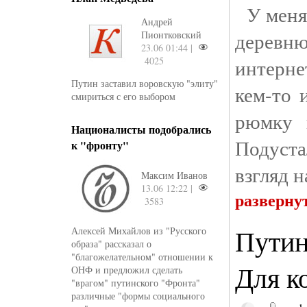
У меня 
Андрей
деревню
Пионтковский
23.06 01:44 |
4025
интерне
Путин заставил воровскую "элиту"
кем-то 
смириться с его выбором
рюмку 
Националисты подобрались
Подуста
к "фронту"
взгляд 
Максим Иванов
13.06 12:22 |
разверну
3583
Путин
Алексей Михайлов из "Русского
образа" рассказал о
"благожелательном" отношении к
Для к
ОНФ и предложил сделать
"врагом" путинского "Фронта"
различные "формы социального