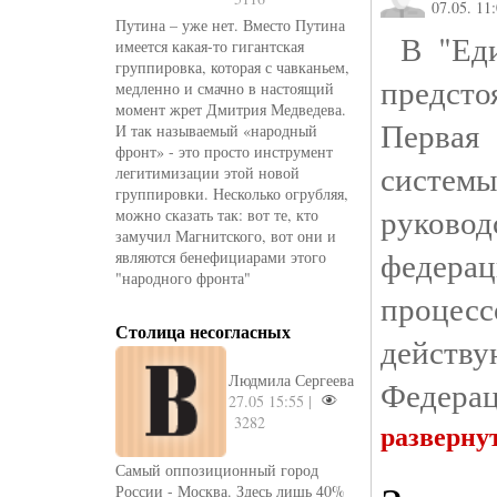
07.05. 11
Путина – уже нет. Вместо Путина
В "Еди
имеется какая-то гигантская
группировка, которая с чавканьем,
предст
медленно и смачно в настоящий
момент жрет Дмитрия Медведева.
Первая
И так называемый «народный
фронт» - это просто инструмент
системы
легитимизации этой новой
группировки. Несколько огрубляя,
руково
можно сказать так: вот те, кто
замучил Магнитского, вот они и
федера
являются бенефициарами этого
"народного фронта"
процес
Столица несогласных
действу
Людмила Сергеева
Федерац
27.05 15:55 |
3282
разверну
Самый оппозиционный город
России - Москва. Здесь лишь 40%