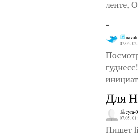
ленте, 
-
naval
07.05. 02
Посмот
гуднес
инициат
Для Н
eyra-
07.05. 01
Пишет l