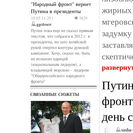
"Народный фронт" вернет
жирных
Путина в президенты
10.05 11:29 |
3829
мгеровс
ggolosov
задумк
Путин пока еще не сказал прямым
текстом, что собрался в 2012 г. в
застав
президенты, но зато хозяйской
рукой очертил контуры думской
кампании. Хочу, сказал он, быть
скептич
не вольною царицей
(национальным лидером), а
разверну
владычицей морскою – лидером
"Общероссийского народного
Путин
фронта"
СВЯЗАННЫЕ СЮЖЕТЫ
фронт
день 
sasha