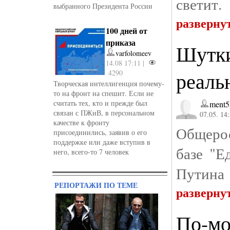
светит.
выбранного Президента России
разверну
100 дней от
приказа
Шутки
varfolomeev
14.08 17:11 |
реаль
4290
Творческая интеллигенция почему-
то на фронт на спешит. Если не
считать тех, кто и прежде был
ment5
связан с ПЖиВ, в персональном
07.05. 14
качестве к фронту
Общерос
присоединились, заявив о его
поддержке или даже вступив в
базе "Е
него, всего-то 7 человек
Путина
РЕПОРТАЖИ ПО ТЕМЕ
разверну
По-мо