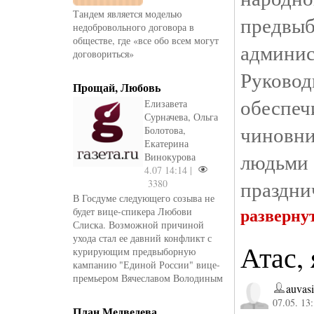
Тандем является моделью
предвы
недобровольного договора в
обществе, где «все обо всем могут
админи
договориться»
Руково
Прощай, Любовь
обесп
Елизавета
Сурначева, Ольга
чиновни
Болотова,
Екатерина
людьми
Винокурова
4.07 14:14 |
праздни
3380
В Госдуме следующего созыва не
разверну
будет вице-спикера Любови
Слиска. Возможной причиной
ухода стал ее давний конфликт с
Атас,
курирующим предвыборную
кампанию "Единой России" вице-
премьером Вячеславом Володиным
auvasi
07.05. 13
План Медведева