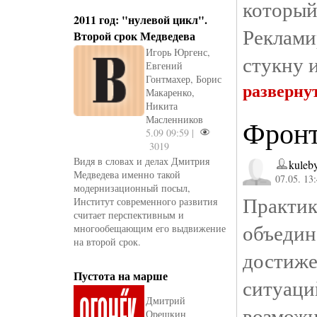
которы
2011 год: "нулевой цикл".
Рекламир
Второй срок Медведева
Игорь Юргенс,
стукну 
Евгений
Гонтмахер, Борис
разверну
Макаренко,
Никита
Масленников
Фрон
5.09 09:59 |
3019
Видя в словах и делах Дмитрия
kuleb
Медведева именно такой
07.05. 13
модернизационный посыл,
Практи
Институт современного развития
считает перспективным и
объеди
многообещающим его выдвижение
на второй срок.
достиж
Пустота на марше
ситуац
Дмитрий
возможн
Орешкин