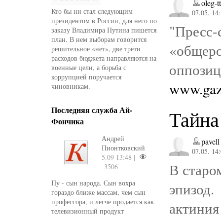
oleg-tt
Кто бы ни стал следующим
07.05. 14
президентом в России, для него по
"Пресс
заказу Владимира Путина пишется
план. В нем выборам говорится
«общеро
решительное «нет», две трети
расходов бюджета направляются на
о
военные цели, а борьба с
коррупцией поручается
www.gaze
чиновникам.
Последняя служба Ай-
Тайна
Фончика
Андрей
pavell
Пионтковский
07.05. 14
5.09 13:48 |
В старо
3506
Пу - сын народа. Сын вохра
эпизод.
гораздо ближе массам, чем сын
профессора, и легче продается как
актини
телевизионный продукт