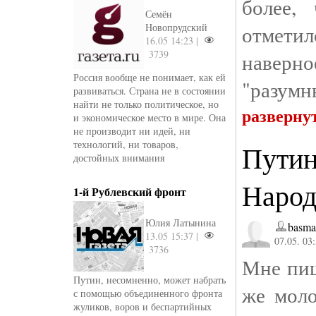
более,
Семён
Новопрудский
отмети
16.05 14:23 |
3739
наверн
Россия вообще не понимает, как ей
"разумны
развиваться. Страна не в состоянии
найти не только политическое, но
разверну
и экономическое место в мире. Она
не производит ни идей, ни
технологий, ни товаров,
Путин
достойных внимания
Наро
1-й Рублевский фронт
Юлия Латынина
basma
13.05 15:37 |
07.05. 03
3736
Мне пиш
Путин, несомненно, может набрать
же моло
с помощью объединенного фронта
жуликов, воров и беспартийных