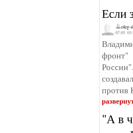
Если 
oleg-s
07.05. 03
Владим
фронт"
России"
создава
против
разверну
"А в ч