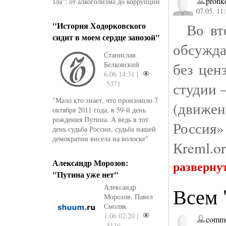
pronk
зла": от алкоголизма до коррупции
07.05. 11
"История Ходорковского
Во втор
сидит в моем сердце занозой"
обсужда
Станислав
без цен
Белковский
6.06 14:31 |
5371
студии 
"Мало кто знает, что произошло 7
(движен
октября 2011 года, в 59-й день
рождения Путина. А ведь в тот
Россия
день судьба России, судьба нашей
демократии висела на волоске"
Кreml.or
Александр Морозов:
разверну
"Путина уже нет"
Александр
Всем 
Морозов, Павел
Смоляк
1.06 02:20 |
comme
5116