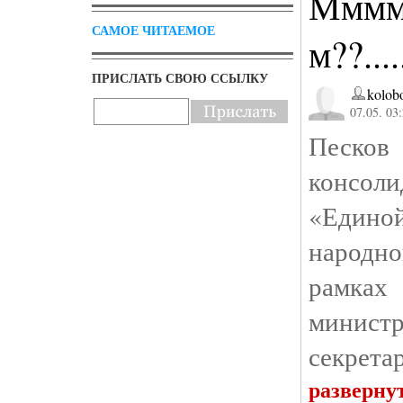
Ммммм
САМОЕ ЧИТАЕМОЕ
м??......
ПРИСЛАТЬ СВОЮ ССЫЛКУ
kolob
07.05. 03
Песков
консол
«Един
народно
рамках
минист
секрета
разверну