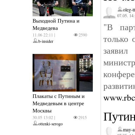
oleg-tt
07.05. 14
Выходной Путина и
"В пар
Медведева
11.06 22:11 |
2590
только 
b-insider
заявил
минист
конфер
развит
www.rbc
Плакаты с Путиным и
Медведевым в центре
Москвы
Путин
30.05 13:02 |
2915
ottenki-serogo
may-a