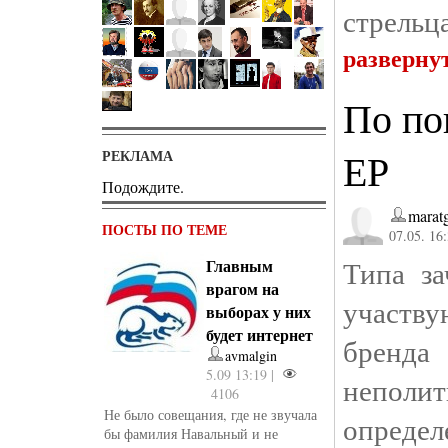
стрельц
разверну
По по
ЕР
РЕКЛАМА
Подождите.
marat
ПОСТЫ ПО ТЕМЕ
07.05. 16
Типа за
Главным
врагом на
участву
выборах у них
будет интернет
бренда
avmalgin
5.09 13:19 |
неполи
4106
Не было совещания, где не звучала
определ
бы фамилия Навальный и не