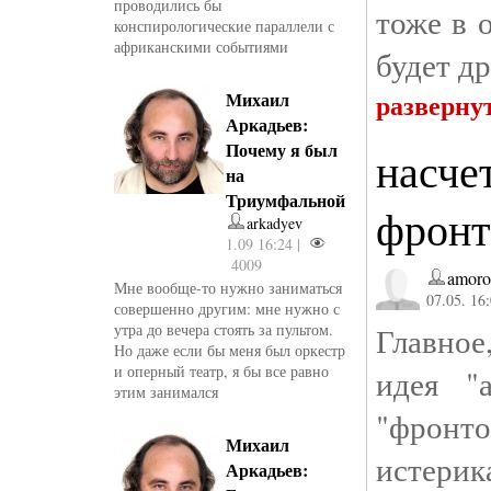
проводились бы
тоже в 
конспирологические параллели с
африканскими событиями
будет др
разверну
Михаил
Аркадьев:
Почему я был
насче
на
Триумфальной
фронт
arkadyev
1.09 16:24 |
4009
amoro
Мне вообще-то нужно заниматься
07.05. 16
совершенно другим: мне нужно с
утра до вечера стоять за пультом.
Главное
Но даже если бы меня был оркестр
и оперный театр, я бы все равно
идея "
этим занимался
"фронт
Михаил
истерик
Аркадьев: