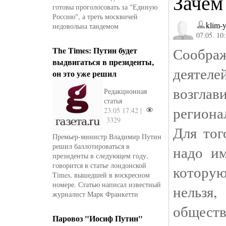
Зачем
готовы проголосовать за "Единую
Россию", а треть москвичей
klim-
недовольна тандемом
07.05. 10
Сообра
The Times: Путин будет
выдвигаться в президенты,
деятеле
он это уже решил
возгл
Редакционная
статья
региона
23.05 17:42 |
3329
Для тог
Премьер-министр Владимир Путин
решил баллотироваться в
надо им
президенты в следующем году,
говорится в статье лондонской
котору
Times, вышедшей в воскресном
номере. Статью написал известный
нельз
журналист Марк Франкетти
обществ
Паровоз "Иосиф Путин"