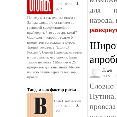
29.08 10:20 |
для на
3695
народа,
Почему мы так охотно тянем с
Запада слова, но оставляем за
границей содержание?Вот
разверну
праймериз. Что за зверь такой?
Социологи говорят, только 5
Широк
процентов сограждан в курсе.
Третий человек в "Единой
России", Сергей Неверов, отвечает
апроб
в том смысле, что брехня. Быть
такого не может! Минимум 25
процентов должны знать. Мы же
sc01
им всю плешь через телевизор
07.05. 13
проели
Словно
Тандем как фактор риска
Путина
Глеб Павловский
провел
29.07 16:33 |
3516
народн