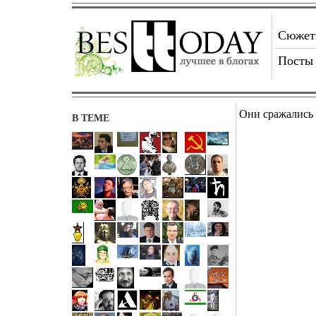
Сюже
Посты
Они сражались 
В ТЕМЕ