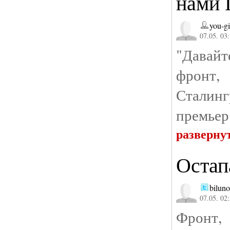
нами 
you-gi
07.05. 03
"Давай
фронт,
Сталинг
премьер
разверну
Остап
bilun
07.05. 02
Фронт, 