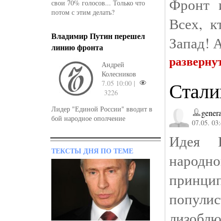
Фронт 
свои 70% голосов... Только что
потом с этим делать?
Всех, к
Владимир Путин перешел
Запад! А
линию фронта
разверну
Андрей
Колесников
Стали
7.05 10:00 |
3226
Лидер "Единой России" вводит в
genera
бой народное ополчение
07.05. 03
Идея П
ТЕКСТЫ ДНЯ ПО ТЕМЕ
народн
принци
попули
лизобл