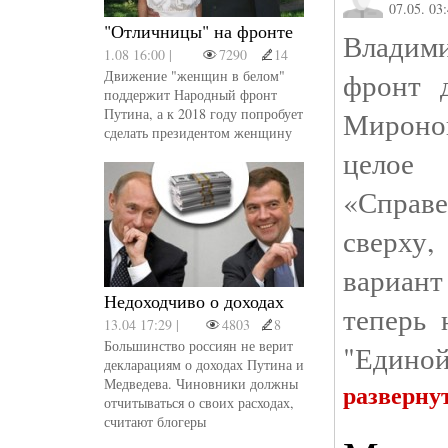
07.05. 03
"Отличницы" на фронте
Владим
1.08 16:00 |
7290
14
фронт 
Движение "женщин в белом"
поддержит Народный фронт
Путина, а к 2018 году попробует
Мироно
сделать президентом женщину
целое 
«Справ
сверху
вариант
Недоходчиво о доходах
теперь 
13.04 17:29 |
4803
8
Большинство россиян не верит
"Единой
декларациям о доходах Путина и
Медведева. Чиновники должны
разверну
отчитываться о своих расходах,
считают блогеры